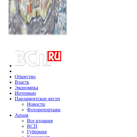
Общество
Власть
Экономика
Интервью
Парламентские вести
Новости
Фоторепортажи
Архив
Все издания
ВСП
Губерния