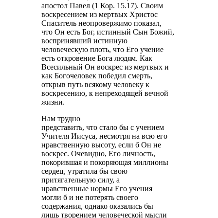
апостол Павел (1 Кор. 15.17). Своим
воскресением из мертвых Христос
Спаситель неопровержимо показал,
что Он есть Бог, истинный Сын Божий,
воспринявший истинную
человеческую плоть, что Его учение
есть откровение Бога людям. Как
Всесильный Он воскрес из мертвых и
как Богочеловек победил смерть,
открыв путь всякому человеку к
воскресению, к непреходящей вечной
жизни.
Нам трудно
представить, что стало бы с учением
Учителя Иисуса, несмотря на всю его
нравственную высоту, если б Он не
воскрес. Очевидно, Его личность,
покорившая и покоряющая миллионы
сердец, утратила бы свою
притягательную силу, а
нравственные нормы Его учения
могли б и не потерять своего
содержания, однако оказались бы
лишь творением человеческой мысли