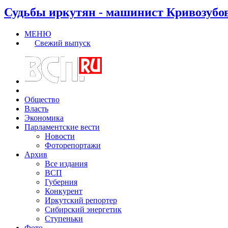
Судьбы иркутян - машинист Кривозубо
МЕНЮ
Свежий выпуск
Общество
Власть
Экономика
Парламентские вести
Новости
Фоторепортажи
Архив
Все издания
ВСП
Губерния
Конкурент
Иркутский репортер
Сибирский энергетик
Ступеньки
Фото