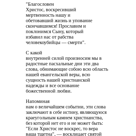
"Благословен
Христос, воскресивший
мертвенность нашу и
обетовавший жизнь и упование
скончавшимся! Прославим и
поклонимся Сыну, который
избавил нас от рабства
человекоубийцы — смерти".
С какой
внутренней силой произносим мы в
радостные пасхальные дни эти два
слова, обнимающие собою всю область
нашей евангельской веры, всю
сущность нашей христианской
надежды и все основание
божественной любви.
Напоминая
нам о величайшем событии, эти слова
заключают в себе истину, являющуюся
краеугольным камнем христианства,
без которой нет его и не может быть:
"Если Христос не воскрес, то вера
ваша тщетна", — восклицает святой