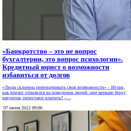
«Банкротство – это не вопрос
бухгалтерии, это вопрос психологии».
Кредитный юрист о возможности
избавиться от долгов
«Люди склонны переоценивать свои возможности» – Игорь,
как кризис отразился на поведении людей: они меньше берут
кредитов, перестают платить? –…
07 июня 2022
09:06