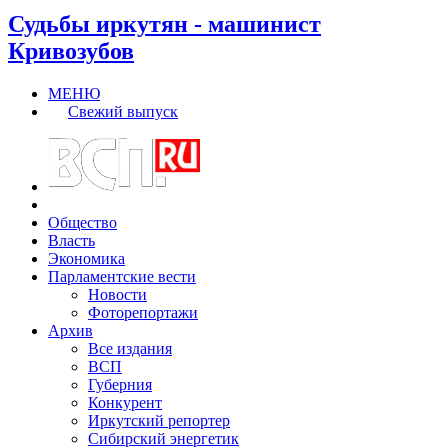
Судьбы иркутян - машинист
Кривозубов
МЕНЮ
Свежий выпуск
Общество
Власть
Экономика
Парламентские вести
Новости
Фоторепортажи
Архив
Все издания
ВСП
Губерния
Конкурент
Иркутский репортер
Сибирский энергетик