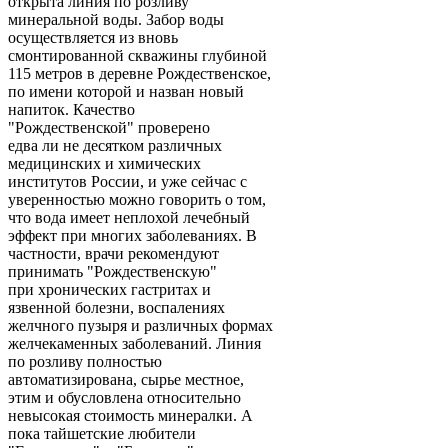
открыта линия по розливу
минеральной воды. Забор воды
осуществляется из вновь
смонтированной скважины глубиной
115 метров в деревне Рождественское,
по имени которой и назван новый
напиток. Качество
"Рождественской" проверено
едва ли не десятком различных
медицинских и химических
институтов России, и уже сейчас с
уверенностью можно говорить о том,
что вода имеет неплохой лечебный
эффект при многих заболеваниях. В
частности, врачи рекомендуют
принимать "Рождественскую"
при хронических гастритах и
язвенной болезни, воспалениях
желчного пузыря и различных формах
желчекаменных заболеваний. Линия
по розливу полностью
автоматизирована, сырье местное,
этим и обусловлена относительно
невысокая стоимость минералки. А
пока тайшетские любители