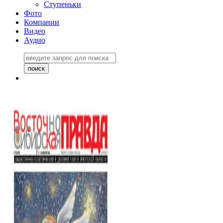
Ступеньки
Фото
Компании
Видео
Аудио
Восточно-Сибирская
правда №27243
06 ноября