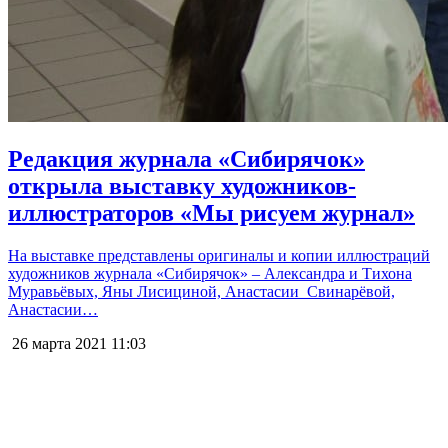
Редакция журнала «Сибирячок»
открыла выставку художников-
иллюстраторов «Мы рисуем журнал»
На выставке представлены оригиналы и копии иллюстраций
художников журнала «Сибирячок» – Александра и Тихона
Муравьёвых, Яны Лисициной, Анастасии Свинарёвой,
Анастасии…
26 марта 2021
11:03