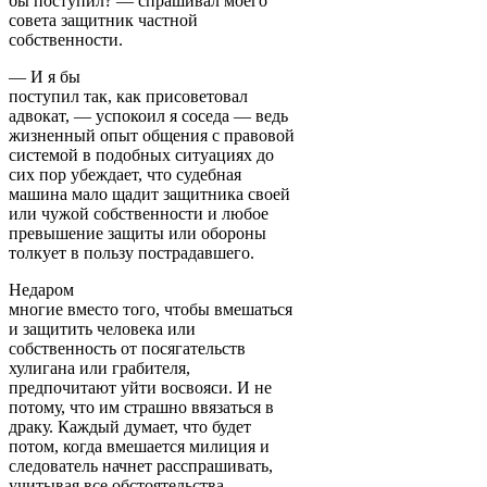
бы поступил? — спрашивал моего
совета защитник частной
собственности.
— И я бы
поступил так, как присоветовал
адвокат, — успокоил я соседа — ведь
жизненный опыт общения с правовой
системой в подобных ситуациях до
сих пор убеждает, что судебная
машина мало щадит защитника своей
или чужой собственности и любое
превышение защиты или обороны
толкует в пользу пострадавшего.
Недаром
многие вместо того, чтобы вмешаться
и защитить человека или
собственность от посягательств
хулигана или грабителя,
предпочитают уйти восвояси. И не
потому, что им страшно ввязаться в
драку. Каждый думает, что будет
потом, когда вмешается милиция и
следователь начнет расспрашивать,
учитывая все обстоятельства,