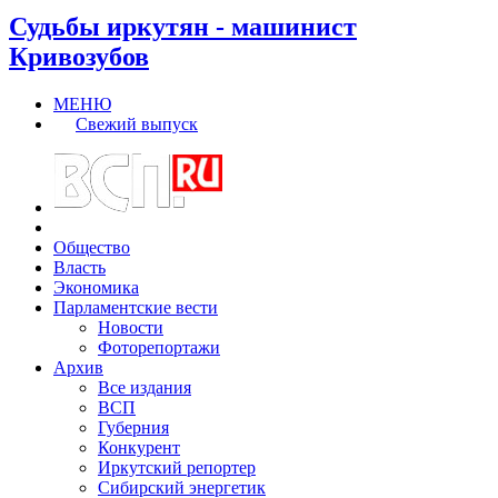
Судьбы иркутян - машинист
Кривозубов
МЕНЮ
Свежий выпуск
Общество
Власть
Экономика
Парламентские вести
Новости
Фоторепортажи
Архив
Все издания
ВСП
Губерния
Конкурент
Иркутский репортер
Сибирский энергетик