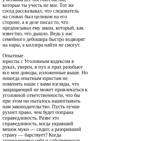
которые ты учесть не мог. Тот же
сосед рассказывал, что следователь
на словах был целиком на его
стороне, а в деле писал то, что
предписывал ему закон, который, как
известно, что дышло. Ведь у нас
семейного дебошира быстро водворят
на нары, а киллера найти не смогут.
Опытные
юристы с Уголовным кодексом в
руках, уверен, в пух и прах разобьют
все мои доводы, изложенные выше. Но
никогда опытным юристам не
поменять наши с вами взгляды, что
защищающий не может привлекаться к
уголовной ответственности, что бы
при этом ни пыталось нашептывать
нам законодательство. Пусть лучше
рухнет право, чем будет попрана
справедливость. Разве это
справедливость, когда укравший
мешок муки — сидит, а разоривший
страну — барствует? Когда
защищающего себя и собственность