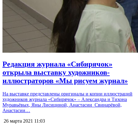
Редакция журнала «Сибирячок»
открыла выставку художников-
иллюстраторов «Мы рисуем журнал»
На выставке представлены оригиналы и копии иллюстраций
художников журнала «Сибирячок» – Александра и Тихона
Муравьёвых, Яны Лисициной, Анастасии Свинарёвой,
Анастасии…
26 марта 2021
11:03