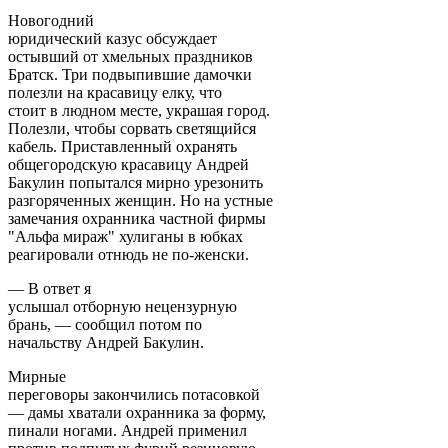
Новогодний
юридический казус обсуждает
остывший от хмельных праздников
Братск. Три подвыпившие дамочки
полезли на красавицу елку, что
стоит в людном месте, украшая город.
Полезли, чтобы сорвать светящийся
кабель. Приставленный охранять
общегородскую красавицу Андрей
Бакулин попытался мирно урезонить
разгоряченных женщин. Но на устные
замечания охранника частной фирмы
"Альфа мираж" хулиганы в юбках
реагировали отнюдь не по-женски.
— В ответ я
услышал отборную нецензурную
брань, — сообщил потом по
начальству Андрей Бакулин.
Мирные
переговоры закончились потасовкой
— дамы хватали охранника за форму,
пинали ногами. Андрей применил