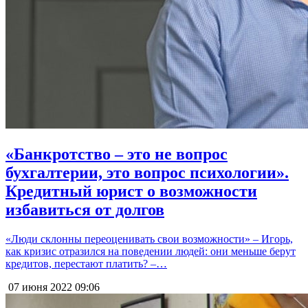
«Банкротство – это не вопрос
бухгалтерии, это вопрос психологии».
Кредитный юрист о возможности
избавиться от долгов
«Люди склонны переоценивать свои возможности» – Игорь,
как кризис отразился на поведении людей: они меньше берут
кредитов, перестают платить? –…
07 июня 2022
09:06