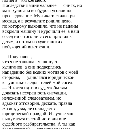
попал в "мягкое место".
Последствия минимальные — синяк, но
мать хулигана возбудила уголовное
преследование. Мужика таскали три
месяца, а в результате родили дело,
по которому выходило, что не пацаны
вскрыли машину и курочили ее, а наш
сосед ни с того ни с сего пристал к
детям, а потом из хулиганских
побуждений выстрелил.
— Получалось,
что я не защищал машину от
хулиганов, а они подверглись
нападению без всяких мотивов с моей
стороны, — удивлялся юридической
казуистике следователей мой сосед.
— Я хотел идти в суд, чтобы там
доказать несуразность ситуации,
изложенной следователем, но
адвокат отговорил, дескать, правда
жизни, увы, не совпадает с
юридической правдой. И лучше мне
выпутаться из этой истории вне
судебного разбирательства. А ты как