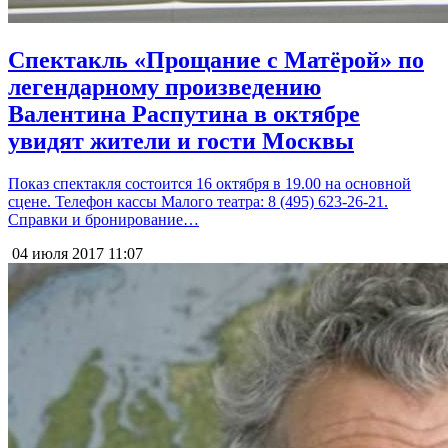
Спектакль «Прощание с Матёрой» по
легендарному произведению
Валентина Распутина в октябре
увидят жители и гости Москвы
Показ спектакля состоится 16 октября в 19.00 на основной
сцене. Телефон кассы Малого театра: 8 (495) 623-26-21.
Справки и бронирование…
04 июля 2017
11:07