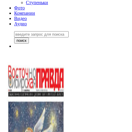
Ступеньки
Фото
Компании
Видео
Аудио
Восточно-Сибирская
правда №27243
06 ноября