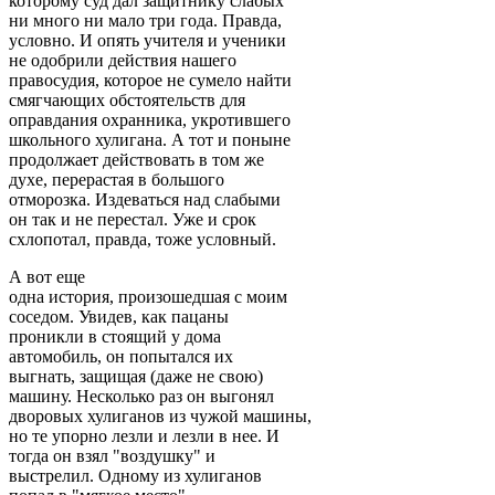
которому суд дал защитнику слабых
ни много ни мало три года. Правда,
условно. И опять учителя и ученики
не одобрили действия нашего
правосудия, которое не сумело найти
смягчающих обстоятельств для
оправдания охранника, укротившего
школьного хулигана. А тот и поныне
продолжает действовать в том же
духе, перерастая в большого
отморозка. Издеваться над слабыми
он так и не перестал. Уже и срок
схлопотал, правда, тоже условный.
А вот еще
одна история, произошедшая с моим
соседом. Увидев, как пацаны
проникли в стоящий у дома
автомобиль, он попытался их
выгнать, защищая (даже не свою)
машину. Несколько раз он выгонял
дворовых хулиганов из чужой машины,
но те упорно лезли и лезли в нее. И
тогда он взял "воздушку" и
выстрелил. Одному из хулиганов