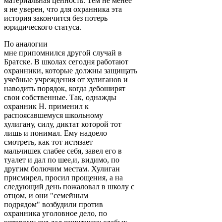
материальная ценность. Тем не менее
я не уверен, что для охранника эта
история закончится без потерь
юридического статуса.
По аналогии
мне припомнился другой случай в
Братске. В школах сегодня работают
охранники, которые должны защищать
учебные учреждения от хулиганов и
наводить порядок, когда дебоширят
свои собственные. Так, однажды
охранник Н. применил к
распоясавшемуся школьному
хулигану, силу, диктат которой тот
лишь и понимал. Ему надоело
смотреть, как тот истязает
мальчишек слабее себя, завел его в
туалет и дал по шее,и, видимо, по
другим болючим местам. Хулиган
присмирел, просил прощения, а на
следующий день пожаловал в школу с
отцом, и они "семейным
подрядом" возбудили против
охранника уголовное дело, по