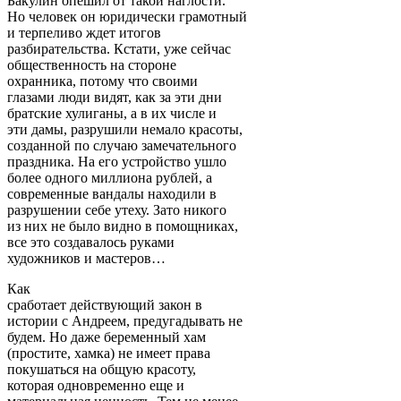
Бакулин опешил от такой наглости.
Но человек он юридически грамотный
и терпеливо ждет итогов
разбирательства. Кстати, уже сейчас
общественность на стороне
охранника, потому что своими
глазами люди видят, как за эти дни
братские хулиганы, а в их числе и
эти дамы, разрушили немало красоты,
созданной по случаю замечательного
праздника. На его устройство ушло
более одного миллиона рублей, а
современные вандалы находили в
разрушении себе утеху. Зато никого
из них не было видно в помощниках,
все это создавалось руками
художников и мастеров…
Как
сработает действующий закон в
истории с Андреем, предугадывать не
будем. Но даже беременный хам
(простите, хамка) не имеет права
покушаться на общую красоту,
которая одновременно еще и