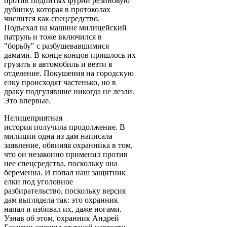
против подпитых фурий резиновую
дубинку, которая в протоколах
числится как спецсредство.
Подъехал на машине милицейский
патруль и тоже включился в
"борьбу" с разбушевавшимися
дамами. В конце концов пришлось их
грузить в автомобиль и везти в
отделение. Покушения на городскую
елку происходят частенько, но в
драку подгулявшие никогда не лезли.
Это впервые.
Нелицеприятная
история получила продолжение. В
милиции одна из дам написала
заявление, обвиняя охранника в том,
что он незаконно применил против
нее спецсредства, поскольку она
беременна. И попал наш защитник
елки под уголовное
разбирательство, поскольку версия
дам выглядела так: это охранник
напал и избивал их, даже ногами.
Узнав об этом, охранник Андрей