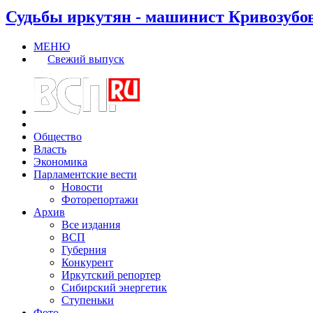
Судьбы иркутян - машинист Кривозубо
МЕНЮ
Свежий выпуск
Общество
Власть
Экономика
Парламентские вести
Новости
Фоторепортажи
Архив
Все издания
ВСП
Губерния
Конкурент
Иркутский репортер
Сибирский энергетик
Ступеньки
Фото