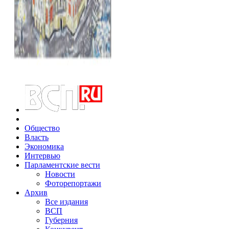
Общество
Власть
Экономика
Интервью
Парламентские вести
Новости
Фоторепортажи
Архив
Все издания
ВСП
Губерния