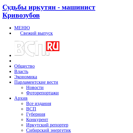
Судьбы иркутян - машинист
Кривозубов
МЕНЮ
Свежий выпуск
Общество
Власть
Экономика
Парламентские вести
Новости
Фоторепортажи
Архив
Все издания
ВСП
Губерния
Конкурент
Иркутский репортер
Сибирский энергетик