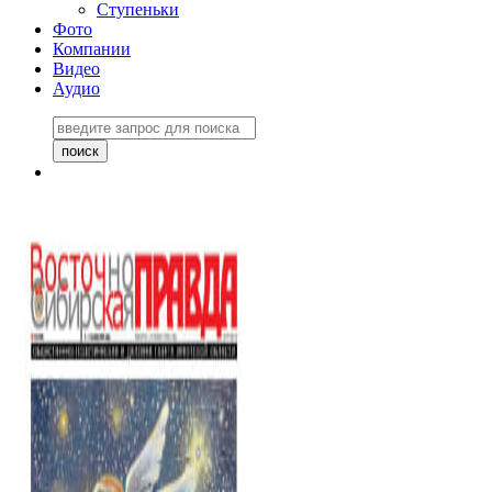
Ступеньки
Фото
Компании
Видео
Аудио
Восточно-Сибирская
правда №27243
06 ноября