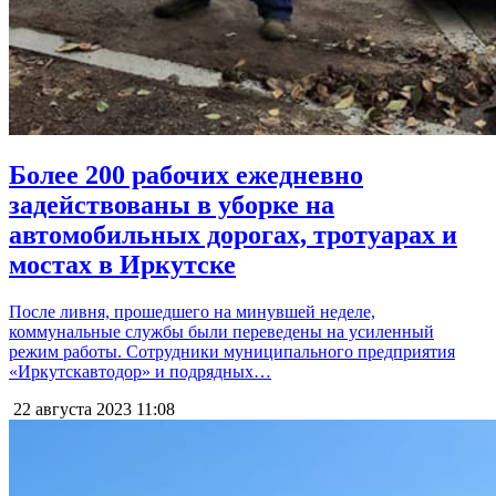
Более 200 рабочих ежедневно
задействованы в уборке на
автомобильных дорогах, тротуарах и
мостах в Иркутске
После ливня, прошедшего на минувшей неделе,
коммунальные службы были переведены на усиленный
режим работы. Сотрудники муниципального предприятия
«Иркутскавтодор» и подрядных…
22 августа 2023
11:08