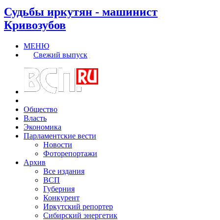
Судьбы иркутян - машинист
Кривозубов
МЕНЮ
Свежий выпуск
Общество
Власть
Экономика
Парламентские вести
Новости
Фоторепортажи
Архив
Все издания
ВСП
Губерния
Конкурент
Иркутский репортер
Сибирский энергетик