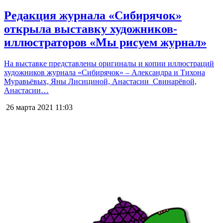
Редакция журнала «Сибирячок»
открыла выставку художников-
иллюстраторов «Мы рисуем журнал»
На выставке представлены оригиналы и копии иллюстраций
художников журнала «Сибирячок» – Александра и Тихона
Муравьёвых, Яны Лисициной, Анастасии Свинарёвой,
Анастасии…
26 марта 2021
11:03