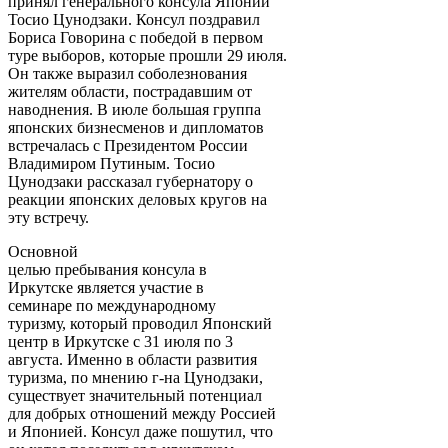
принял генерального консула Японии
Тосио Цунодзаки. Консул поздравил
Бориса Говорина с победой в первом
туре выборов, которые прошли 29 июля.
Он также выразил соболезнования
жителям области, пострадавшим от
наводнения. В июле большая группа
японских бизнесменов и дипломатов
встречалась с Президентом России
Владимиром Путиным. Тосио
Цунодзаки рассказал губернатору о
реакции японских деловых кругов на
эту встречу.
Основной
целью пребывания консула в
Иркутске является участие в
семинаре по международному
туризму, который проводил Японский
центр в Иркутске с 31 июля по 3
августа. Именно в области развития
туризма, по мнению г-на Цунодзаки,
существует значительный потенциал
для добрых отношений между Россией
и Японией. Консул даже пошутил, что