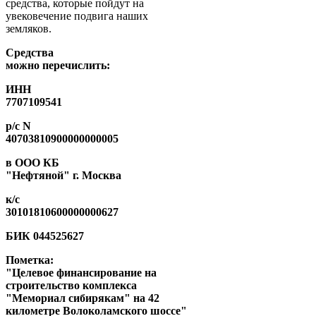
средства, которые пойдут на
увековечение подвига наших
земляков.
Средства
можно перечислить:
ИНН
7707109541
р/с N
40703810900000000005
в ООО КБ
"Нефтяной" г. Москва
к/с
30101810600000000627
БИК 044525627
Пометка:
"Целевое финансирование на
строительство комплекса
"Мемориал сибирякам" на 42
километре Волоколамского шоссе"