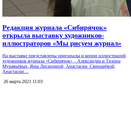
Редакция журнала «Сибирячок»
открыла выставку художников-
иллюстраторов «Мы рисуем журнал»
На выставке представлены оригиналы и копии иллюстраций
художников журнала «Сибирячок» – Александра и Тихона
Муравьёвых, Яны Лисициной, Анастасии Свинарёвой,
Анастасии…
26 марта 2021
11:03