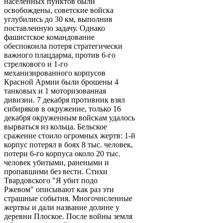
населенных пунктов были
освобождены, советские войска
углубились до 30 км, выполнив
поставленную задачу. Однако
фашистское командование
обеспокоила потеря стратегически
важного плацдарма, против 6-го
стрелкового и 1-го
механизированного корпусов
Красной Армии были брошены 4
танковых и 1 моторизованная
дивизии. 7 декабря противник взял
сибиряков в окружение, только 16
декабря окруженным войскам удалось
вырваться из кольца. Бельское
сражение стоило огромных жертв: 1-й
корпус потерял в боях 8 тыс. человек,
потери 6-го корпуса около 20 тыс.
человек убитыми, ранеными и
пропавшими без вести. Стихи
Твардовского "Я убит подо
Ржевом" описывают как раз эти
страшные события. Многочисленные
жертвы и дали название долине у
деревни Плоское. После войны земля