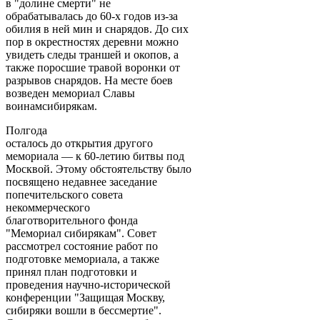
в "долине смерти" не
обрабатывалась до 60-х годов из-за
обилия в ней мин и снарядов. До сих
пор в окрестностях деревни можно
увидеть следы траншей и окопов, а
также поросшие травой воронки от
разрывов снарядов. На месте боев
возведен мемориал Славы
воинамсибирякам.
Полгода
осталось до открытия другого
мемориала — к 60-летию битвы под
Москвой. Этому обстоятельству было
посвящено недавнее заседание
попечительского совета
некоммерческого
благотворительного фонда
"Мемориал сибирякам". Совет
рассмотрел состояние работ по
подготовке мемориала, а также
принял план подготовки и
проведения научно-исторической
конференции "Защищая Москву,
сибиряки вошли в бессмертие".