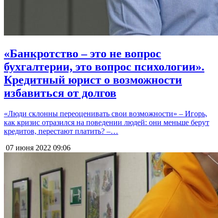
«Банкротство – это не вопрос
бухгалтерии, это вопрос психологии».
Кредитный юрист о возможности
избавиться от долгов
«Люди склонны переоценивать свои возможности» – Игорь,
как кризис отразился на поведении людей: они меньше берут
кредитов, перестают платить? –…
07 июня 2022
09:06