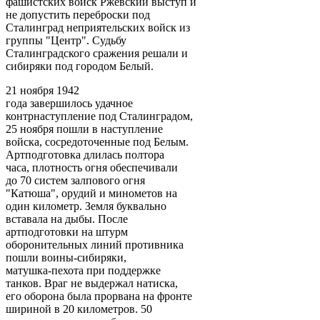
фашистских войск Ржевский выступ и
не допустить переброски под
Сталинград неприятельских войск из
группы "Центр". Судьбу
Сталинградского сражения решали и
сибиряки под городом Белый.
21 ноября 1942
года завершилось удачное
контрнаступление под Сталинградом,
25 ноября пошли в наступление
войска, сосредоточенные под Белым.
Артподготовка длилась полтора
часа, плотность огня обеспечивали
до 70 систем залпового огня
"Катюша", орудий и минометов на
один километр. Земля буквально
вставала на дыбы. После
артподготовки на штурм
оборонительных линий противника
пошли воины-сибиряки,
матушка-пехота при поддержке
танков. Враг не выдержал натиска,
его оборона была прорвана на фронте
шириной в 20 километров. 50