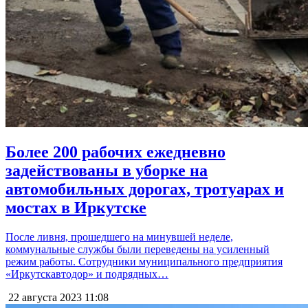
Более 200 рабочих ежедневно
задействованы в уборке на
автомобильных дорогах, тротуарах и
мостах в Иркутске
После ливня, прошедшего на минувшей неделе,
коммунальные службы были переведены на усиленный
режим работы. Сотрудники муниципального предприятия
«Иркутскавтодор» и подрядных…
22 августа 2023
11:08