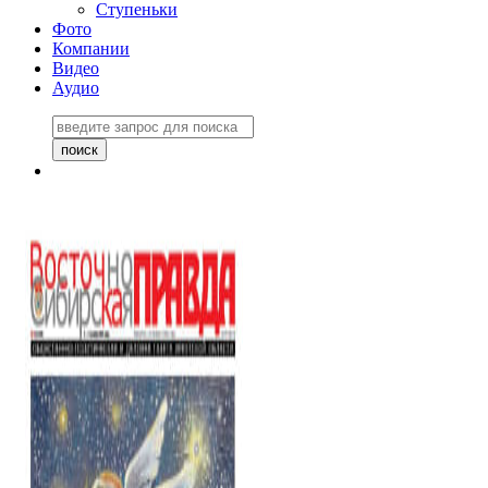
Ступеньки
Фото
Компании
Видео
Аудио
Восточно-Сибирская
правда №27243
06 ноября