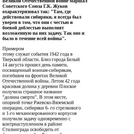
Великой Отечественной войне маршал
Советского Союза Г.К. Жуков
охарактеризовал так: "Там, где
действовали сибиряки, я всегда был
уверен в том, что они с честью и
боевой доблестью выполнят
возложенную на них задачу. Так оно и
было в течение всей войны".
Примером
этому служат события 1942 года в
Тверской области. Близ города Белый
14 августа прошел день памяти,
посвященный воинам-сибирякам,
погибшим на фронтах Великой
Отечественной войны. Летом 42 года
красивая долина у деревни Плоское
получила страшное название
"долина смерти". В этом месте,
опорной точке Ржевско-Вяземской
операции, сибиряки 6- го стрелкового
и 1-го механизированного корпусов
получили задачу одновременно с
контрнаступлением в районе
Сталинграда освободить от