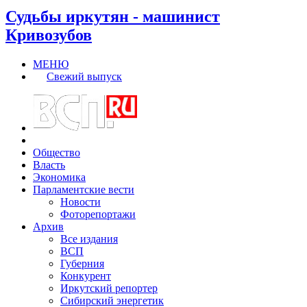
Судьбы иркутян - машинист
Кривозубов
МЕНЮ
Свежий выпуск
Общество
Власть
Экономика
Парламентские вести
Новости
Фоторепортажи
Архив
Все издания
ВСП
Губерния
Конкурент
Иркутский репортер
Сибирский энергетик