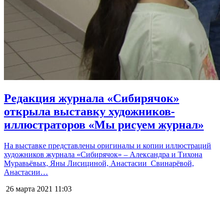
Редакция журнала «Сибирячок»
открыла выставку художников-
иллюстраторов «Мы рисуем журнал»
На выставке представлены оригиналы и копии иллюстраций
художников журнала «Сибирячок» – Александра и Тихона
Муравьёвых, Яны Лисициной, Анастасии Свинарёвой,
Анастасии…
26 марта 2021
11:03