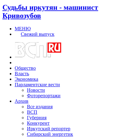
Судьбы иркутян - машинист
Кривозубов
МЕНЮ
Свежий выпуск
Общество
Власть
Экономика
Парламентские вести
Новости
Фоторепортажи
Архив
Все издания
ВСП
Губерния
Конкурент
Иркутский репортер
Сибирский энергетик