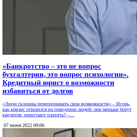
«Банкротство – это не вопрос
бухгалтерии, это вопрос психологии».
Кредитный юрист о возможности
избавиться от долгов
«Люди склонны переоценивать свои возможности» – Игорь,
как кризис отразился на поведении людей: они меньше берут
кредитов, перестают платить? –…
07 июня 2022
09:06