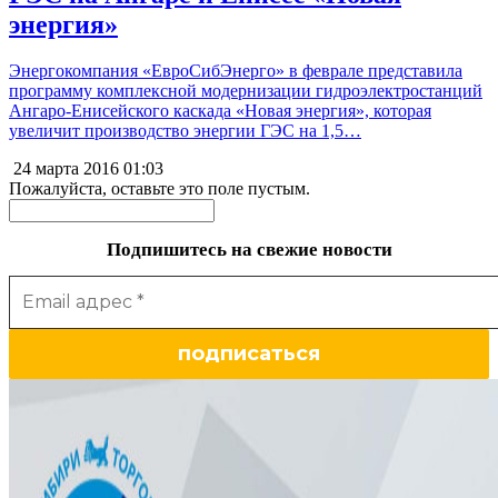
энергия»
Энергокомпания «ЕвроСибЭнерго» в феврале представила
программу комплексной модернизации гидроэлектростанций
Ангаро-Енисейского каскада «Новая энергия», которая
увеличит производство энергии ГЭС на 1,5…
24 марта 2016
01:03
Пожалуйста, оставьте это поле пустым.
Подпишитесь на свежие новости