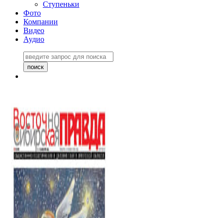
Ступеньки
Фото
Компании
Видео
Аудио
Восточно-Сибирская
правда №27243
06 ноября