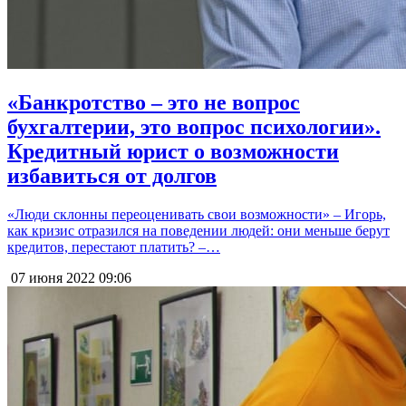
«Банкротство – это не вопрос
бухгалтерии, это вопрос психологии».
Кредитный юрист о возможности
избавиться от долгов
«Люди склонны переоценивать свои возможности» – Игорь,
как кризис отразился на поведении людей: они меньше берут
кредитов, перестают платить? –…
07 июня 2022
09:06