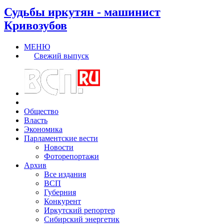
Судьбы иркутян - машинист
Кривозубов
МЕНЮ
Свежий выпуск
Общество
Власть
Экономика
Парламентские вести
Новости
Фоторепортажи
Архив
Все издания
ВСП
Губерния
Конкурент
Иркутский репортер
Сибирский энергетик