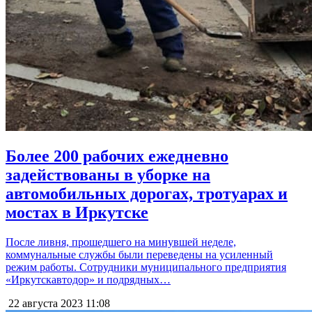
Более 200 рабочих ежедневно
задействованы в уборке на
автомобильных дорогах, тротуарах и
мостах в Иркутске
После ливня, прошедшего на минувшей неделе,
коммунальные службы были переведены на усиленный
режим работы. Сотрудники муниципального предприятия
«Иркутскавтодор» и подрядных…
22 августа 2023
11:08