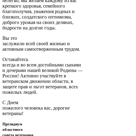
нелегко, мы желаем каждому из вас
крепкого здоровья, семейного
благополучия, уважения родных и
близких, солдатского оптимизма,
доброго урожая на своих делянах,
бодрости на долгие годы.
Вы это
заслужили всей своей жизнью и
активным самоотверженным трудом.
Оставайтесь
всегда и во всем достойными сынами
и дочерьми нашей великой Родины —
России! Активно участвуйте в
ветеранском движении области, в
защите прав и льгот ветеранов, всех
пожилых людей.
С Днем
пожилого человека вас, дорогие
ветераны!
Президиум
областного
совета ветеранов