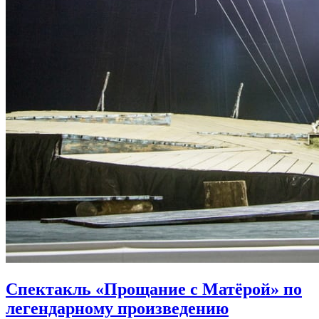
Спектакль «Прощание с Матёрой» по
легендарному произведению