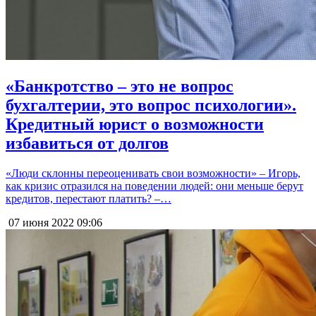
«Банкротство – это не вопрос
бухгалтерии, это вопрос психологии».
Кредитный юрист о возможности
избавиться от долгов
«Люди склонны переоценивать свои возможности» – Игорь,
как кризис отразился на поведении людей: они меньше берут
кредитов, перестают платить? –…
07 июня 2022
09:06