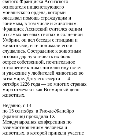
святого Франциска Ассизского —
основателя нищенствующего
монашеского ордена, который
оказывал помощь страждущим и
гонимым, в том числе и животным.
Франциск Ассизский считался одним
из самых веселых святых в солнечной
Умбрии, он вел беседы с птицами и
животными, и те понимали его и
слушались. Сострадание к животным,
особый дар чувствовать их боль
острее собственной, почтительное
отношение к ним снискали ему почет
и уважение у любителей животных во
всем мире. Дату его смерти — 4
октября 1226 года — во многих странах
мира отмечают как Всемирный день
животных.
Недавно, с 13
по 15 сентября, в Рио-де-Жанейро
(Бразилия) проходила 1Х
Международная конференция по
взаимоотношениям человека и
животных, в которой приняли участие