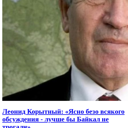
Леонид Корытный: «Ясно безо всякого
обсуждения - лучше бы Байкал не
трогали»