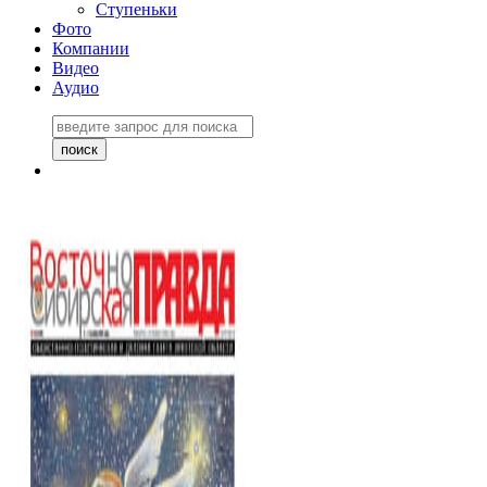
Ступеньки
Фото
Компании
Видео
Аудио
Восточно-Сибирская
правда №27243
06 ноября