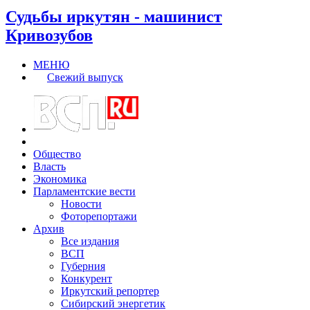
Судьбы иркутян - машинист
Кривозубов
МЕНЮ
Свежий выпуск
Общество
Власть
Экономика
Парламентские вести
Новости
Фоторепортажи
Архив
Все издания
ВСП
Губерния
Конкурент
Иркутский репортер
Сибирский энергетик