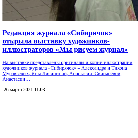
Редакция журнала «Сибирячок»
открыла выставку художников-
иллюстраторов «Мы рисуем журнал»
На выставке представлены оригиналы и копии иллюстраций
художников журнала «Сибирячок» – Александра и Тихона
Муравьёвых, Яны Лисициной, Анастасии Свинарёвой,
Анастасии…
26 марта 2021
11:03