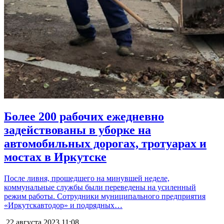
Более 200 рабочих ежедневно
задействованы в уборке на
автомобильных дорогах, тротуарах и
мостах в Иркутске
После ливня, прошедшего на минувшей неделе,
коммунальные службы были переведены на усиленный
режим работы. Сотрудники муниципального предприятия
«Иркутскавтодор» и подрядных…
22 августа 2023
11:08