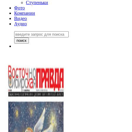
Ступеньки
Фото
Компании
Видео
Аудио
Восточно-Сибирская
правда №27243
06 ноября