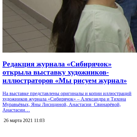
Редакция журнала «Сибирячок»
открыла выставку художников-
иллюстраторов «Мы рисуем журнал»
На выставке представлены оригиналы и копии иллюстраций
художников журнала «Сибирячок» – Александра и Тихона
Муравьёвых, Яны Лисициной, Анастасии Свинарёвой,
Анастасии…
26 марта 2021
11:03