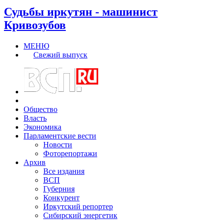
Судьбы иркутян - машинист
Кривозубов
МЕНЮ
Свежий выпуск
Общество
Власть
Экономика
Парламентские вести
Новости
Фоторепортажи
Архив
Все издания
ВСП
Губерния
Конкурент
Иркутский репортер
Сибирский энергетик