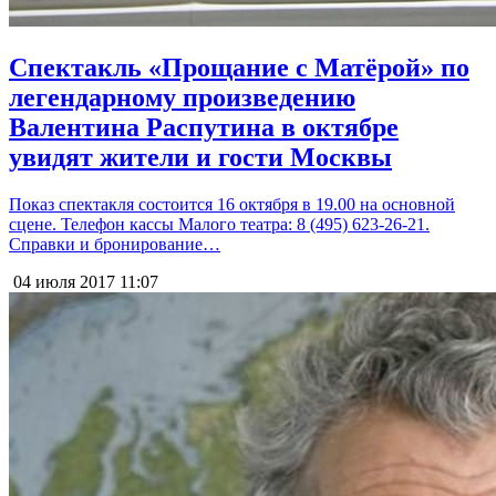
Спектакль «Прощание с Матёрой» по
легендарному произведению
Валентина Распутина в октябре
увидят жители и гости Москвы
Показ спектакля состоится 16 октября в 19.00 на основной
сцене. Телефон кассы Малого театра: 8 (495) 623-26-21.
Справки и бронирование…
04 июля 2017
11:07