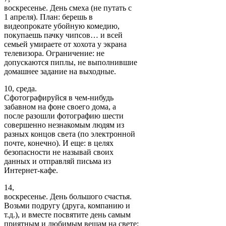
воскресенье. День смеха (не путать с
1 апреля). План: берешь в
видеопрокате убойную комедию,
покупаешь пачку чипсов… и всей
семьей умираете от хохота у экрана
телевизора. Ограничение: не
допускаются пиплы, не выполнившие
домашнее задание на выходные.
10, среда.
Сфотографируйся в чем-нибудь
забавном на фоне своего дома, а
после разошли фотографию шести
совершенно незнакомым людям из
разных концов света (по электронной
почте, конечно). И еще: в целях
безопасности не называй своих
данных и отправляй письма из
Интернет-кафе.
14,
воскресенье. День большого счастья.
Возьми подругу (друга, компанию и
т.д.), и вместе посвятите день самым
приятным и любимым вещам на свете: