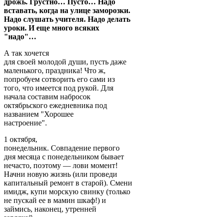
дрожь. Грустно… Пусто… Надо
вставать, когда на улице заморозки.
Надо слушать учителя. Надо делать
уроки. И еще много всяких
"надо"…
А так хочется
для своей молодой души, пусть даже
маленького, праздника! Что ж,
попробуем сотворить его сами из
того, что имеется под рукой. Для
начала составим набросок
октябрьского ежедневника под
названием "Хорошее
настроение".
1 октября,
понедельник. Совпадение первого
дня месяца с понедельником бывает
нечасто, поэтому — лови момент!
Начни новую жизнь (или проведи
капитальный ремонт в старой). Смени
имидж, купи морскую свинку (только
не пускай ее в мамин шкаф!) и
займись, наконец, утренней