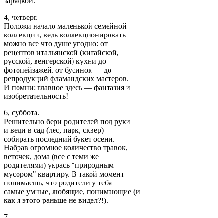
зарядкой.
4, четверг.
Положи начало маленькой семейной
коллекции, ведь коллекционировать
можно все что душе угодно: от
рецептов итальянской (китайской,
русской, венгерской) кухни до
фотопейзажей, от бусинок — до
репродукций фламандских мастеров.
И помни: главное здесь — фантазия и
изобретательность!
6, суббота.
Решительно бери родителей под руки
и веди в сад (лес, парк, сквер)
собирать последний букет осени.
Набрав огромное количество травок,
веточек, дома (все с теми же
родителями) укрась "природным
мусором" квартиру. В такой момент
понимаешь, что родители у тебя
самые умные, любящие, понимающие (и
как я этого раньше не видел?!).
7,