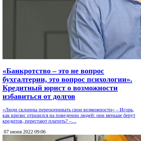
«Банкротство – это не вопрос
бухгалтерии, это вопрос психологии».
Кредитный юрист о возможности
избавиться от долгов
«Люди склонны переоценивать свои возможности» – Игорь,
как кризис отразился на поведении людей: они меньше берут
кредитов, перестают платить? –…
07 июня 2022
09:06