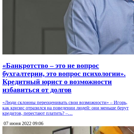
«Банкротство – это не вопрос
бухгалтерии, это вопрос психологии».
Кредитный юрист о возможности
избавиться от долгов
«Люди склонны переоценивать свои возможности» – Игорь,
как кризис отразился на поведении людей: они меньше берут
кредитов, перестают платить? –…
07 июня 2022
09:06