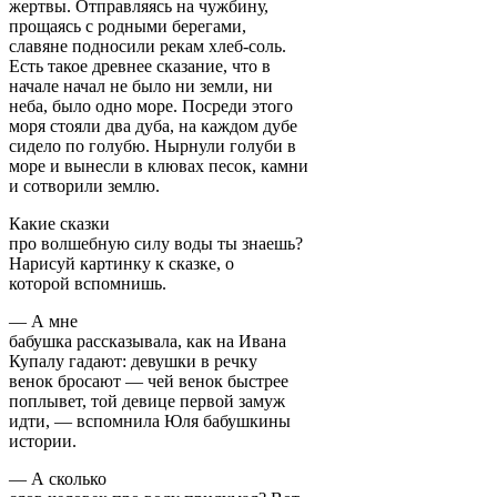
жертвы. Отправляясь на чужбину,
прощаясь с родными берегами,
славяне подносили рекам хлеб-соль.
Есть такое древнее сказание, что в
начале начал не было ни земли, ни
неба, было одно море. Посреди этого
моря стояли два дуба, на каждом дубе
сидело по голубю. Нырнули голуби в
море и вынесли в клювах песок, камни
и сотворили землю.
Какие сказки
про волшебную силу воды ты знаешь?
Нарисуй картинку к сказке, о
которой вспомнишь.
— А мне
бабушка рассказывала, как на Ивана
Купалу гадают: девушки в речку
венок бросают — чей венок быстрее
поплывет, той девице первой замуж
идти, — вспомнила Юля бабушкины
истории.
— А сколько