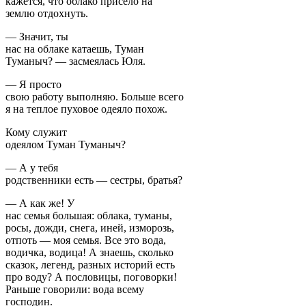
кажется, что облако присело на
землю отдохнуть.
— Значит, ты
нас на облаке катаешь, Туман
Туманыч? — засмеялась Юля.
— Я просто
свою работу выполняю. Больше всего
я на теплое пуховое одеяло похож.
Кому служит
одеялом Туман Туманыч?
— А у тебя
родственники есть — сестры, братья?
— А как же! У
нас семья большая: облака, туманы,
росы, дожди, снега, иней, изморозь,
отпоть — моя семья. Все это вода,
водичка, водица! А знаешь, сколько
сказок, легенд, разных историй есть
про воду? А пословицы, поговорки!
Раньше говорили: вода всему
господин.