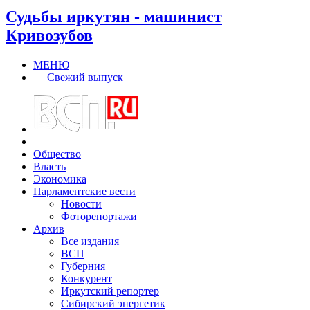
Судьбы иркутян - машинист
Кривозубов
МЕНЮ
Свежий выпуск
Общество
Власть
Экономика
Парламентские вести
Новости
Фоторепортажи
Архив
Все издания
ВСП
Губерния
Конкурент
Иркутский репортер
Сибирский энергетик