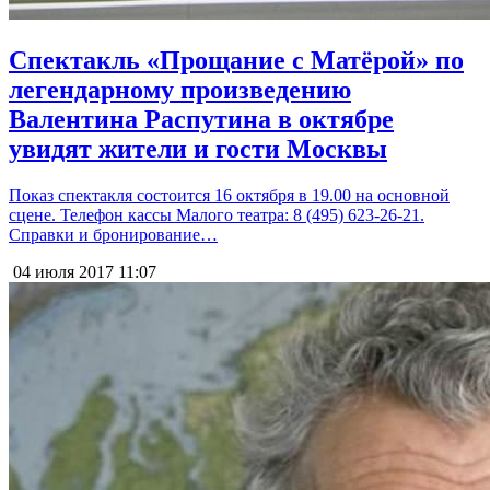
Спектакль «Прощание с Матёрой» по
легендарному произведению
Валентина Распутина в октябре
увидят жители и гости Москвы
Показ спектакля состоится 16 октября в 19.00 на основной
сцене. Телефон кассы Малого театра: 8 (495) 623-26-21.
Справки и бронирование…
04 июля 2017
11:07