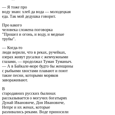
— Я тоже про
воду знаю: хлеб да вода — молодецкая
еда. Так мой дедушка говорит.
Про какого
человека сложена поговорка
"Прошел и огонь, и воду, и медные
трубы".
— Когда-то
люди верили, что в реках, ручейках,
озерах живут русалки с жемчужными
глазами, — продолжал Туман Туманыч.
— А в Байкале-море будто бы женщины
с рыбьими хвостами плавают и поют
такие песни, которыми моряков
завораживают.
В
стародавних русских былинах
рассказывается о могучих богатырях
Дунай Ивановиче, Дон Ивановиче,
Непре и их женах, которые
разливались реками. Воде приносили