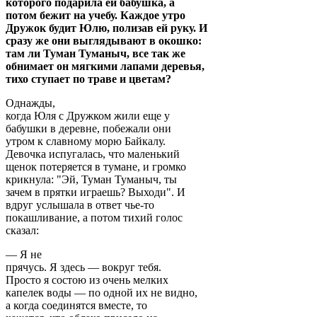
которого подарила ей бабушка, а
потом бежит на учебу. Каждое утро
Дружок будит Юлю, полизав ей руку. И
сразу же они выглядывают в окошко:
там ли Туман Туманыч, все так же
обнимает он мягкими лапами деревья,
тихо ступает по траве и цветам?
Однажды,
когда Юля с Дружком жили еще у
бабушки в деревне, побежали они
утром к славному морю Байкалу.
Девочка испугалась, что маленький
щенок потеряется в тумане, и громко
крикнула: "Эй, Туман Туманыч, ты
зачем в прятки играешь? Выходи". И
вдруг услышала в ответ чье-то
покашливание, а потом тихий голос
сказал:
— Я не
прячусь. Я здесь — вокруг тебя.
Просто я состою из очень мелких
капелек воды — по одной их не видно,
а когда соединятся вместе, то