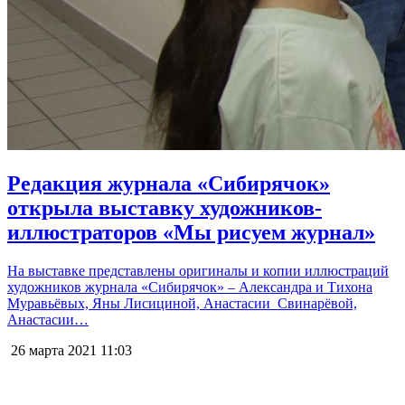
Редакция журнала «Сибирячок»
открыла выставку художников-
иллюстраторов «Мы рисуем журнал»
На выставке представлены оригиналы и копии иллюстраций
художников журнала «Сибирячок» – Александра и Тихона
Муравьёвых, Яны Лисициной, Анастасии Свинарёвой,
Анастасии…
26 марта 2021
11:03