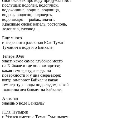
слов человек про воду придумал? Вот
послушай: водолей, водоплеск,
водожилина, водина, водовица,
водень, водогон, водоверть,
водопахарь — рыбак, значит.
Красивые слова: капель, ростополь,
ледоплав, тиховод…
Еще много
интересного рассказал Юле Туман
Туманич о воде и о Байкале.
Теперь Юля
знает, какое самое глубокое место
на Байкале и где оно находится;
какая температура воды на
поверхности и у дна озера-моря;
когда замерзает Байкал и какая
температура воды подо льдом; какой
толщины лед бывает на Байкале.
А что ты
знаешь о воде Байкала?
Юля, Пузырек
и Уголек вместе с Туман Туманычем