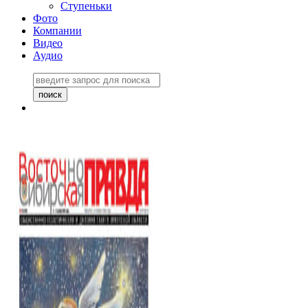
Ступеньки
Фото
Компании
Видео
Аудио
Восточно-Сибирская
правда №27243
06 ноября