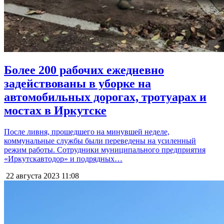
Более 200 рабочих ежедневно
задействованы в уборке на
автомобильных дорогах, тротуарах и
мостах в Иркутске
После ливня, прошедшего на минувшей неделе,
коммунальные службы были переведены на усиленный
режим работы. Сотрудники муниципального предприятия
«Иркутскавтодор» и подрядных…
22 августа 2023
11:08