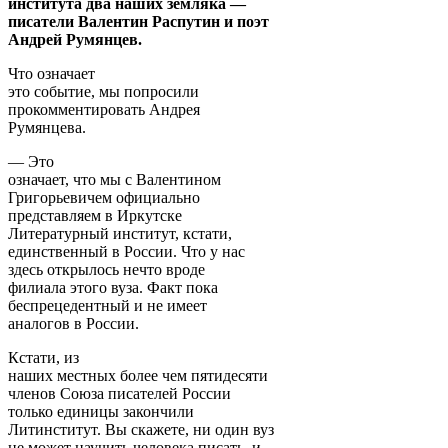
института два наших земляка —
писатели Валентин Распутин и поэт
Андрей Румянцев.
Что означает
это событие, мы попросили
прокомментировать Андрея
Румянцева.
— Это
означает, что мы с Валентином
Григорьевичем официально
представляем в Иркутске
Литературный институт, кстати,
единственный в России. Что у нас
здесь открылось нечто вроде
филиала этого вуза. Факт пока
беспрецедентный и не имеет
аналогов в России.
Кстати, из
наших местных более чем пятидесяти
членов Союза писателей России
только единицы закончили
Литинститут. Вы скажете, ни один вуз
не может научить человека писать, и