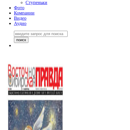
Ступеньки
Фото
Компании
Видео
Аудио
Восточно-Сибирская
правда №27243
06 ноября