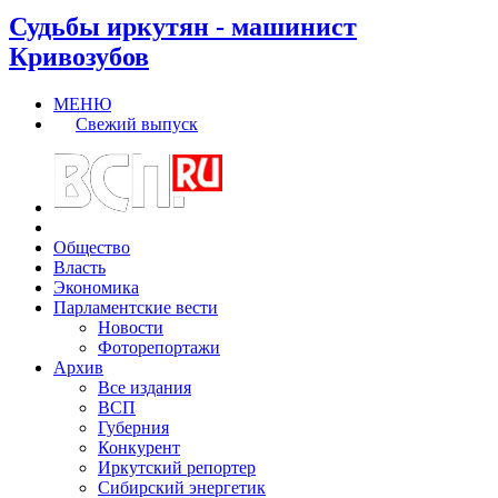
Судьбы иркутян - машинист
Кривозубов
МЕНЮ
Свежий выпуск
Общество
Власть
Экономика
Парламентские вести
Новости
Фоторепортажи
Архив
Все издания
ВСП
Губерния
Конкурент
Иркутский репортер
Сибирский энергетик