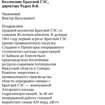
Коллективу Братской ГЭС,
директору Рудых В.В.
Уважаемый
Виктор Васильевич!
Поздравляем
трудовой коллектив Братской ГЭС со
славным 40-летним юбилеем. В далеком
1961 году первый агрегат Братской ГЭС
принял промышленную нагрузку.
Создание в Приангарье непрерывного
ступенчатого каскада гидростанций
от Байкала до Енисея было
предопределено богатейшим
ресурсно-сырьевым потенциалом
Иркутской области и Сибири.
Развитие энергетики и
промышленного производства
области неразрывно связано с
Братской ГЭС — жемчужиной
Ангарского каскада
гидроэлектростанций. За 40 лет
непрерывной работы станцией
выработано свыше 820 млрд. кВт/ч