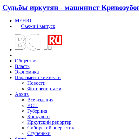
Судьбы иркутян - машинист Кривозубо
МЕНЮ
Свежий выпуск
Общество
Власть
Экономика
Парламентские вести
Новости
Фоторепортажи
Архив
Все издания
ВСП
Губерния
Конкурент
Иркутский репортер
Сибирский энергетик
Ступеньки
Фото