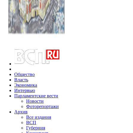
Общество
Власть
Экономика
Интервью
Парламентские вести
Новости
Фоторепортажи
Архив
Все издания
ВСП
Губерния