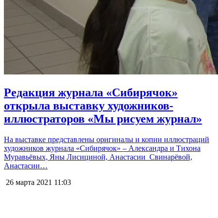
Редакция журнала «Сибирячок»
открыла выставку художников-
иллюстраторов «Мы рисуем журнал»
На выставке представлены оригиналы и копии иллюстраций
художников журнала «Сибирячок» – Александра и Тихона
Муравьёвых, Яны Лисициной, Анастасии Свинарёвой,
Анастасии…
26 марта 2021
11:03