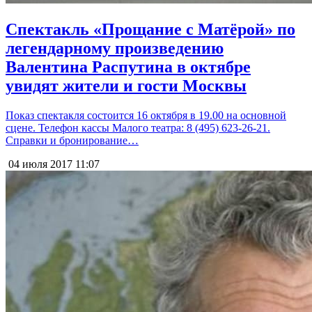
Спектакль «Прощание с Матёрой» по
легендарному произведению
Валентина Распутина в октябре
увидят жители и гости Москвы
Показ спектакля состоится 16 октября в 19.00 на основной
сцене. Телефон кассы Малого театра: 8 (495) 623-26-21.
Справки и бронирование…
04 июля 2017
11:07