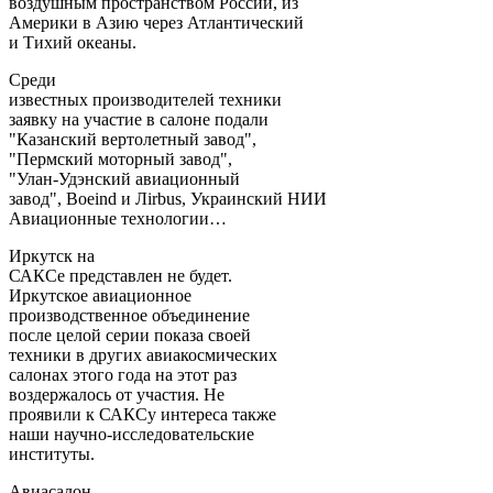
воздушным пространством России, из
Америки в Азию через Атлантический
и Тихий океаны.
Среди
известных производителей техники
заявку на участие в салоне подали
"Казанский вертолетный завод",
"Пермский моторный завод",
"Улан-Удэнский авиационный
завод", Boeind и Лirbus, Украинский НИИ
Авиационные технологии…
Иркутск на
САКСе представлен не будет.
Иркутское авиационное
производственное объединение
после целой серии показа своей
техники в других авиакосмических
салонах этого года на этот раз
воздержалось от участия. Не
проявили к САКСу интереса также
наши научно-исследовательские
институты.
Авиасалон