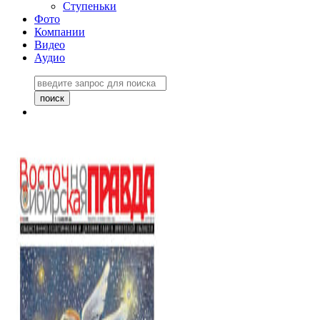
Ступеньки
Фото
Компании
Видео
Аудио
Восточно-Сибирская
правда №27243
06 ноября