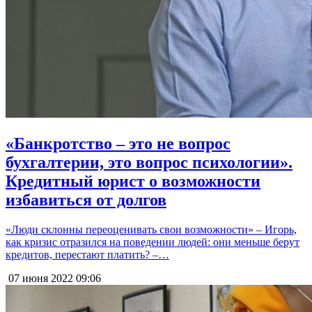
«Банкротство – это не вопрос
бухгалтерии, это вопрос психологии».
Кредитный юрист о возможности
избавиться от долгов
«Люди склонны переоценивать свои возможности» – Игорь,
как кризис отразился на поведении людей: они меньше берут
кредитов, перестают платить? –…
07 июня 2022
09:06