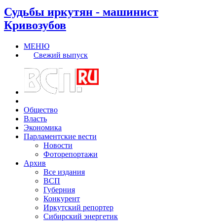
Судьбы иркутян - машинист
Кривозубов
МЕНЮ
Свежий выпуск
Общество
Власть
Экономика
Парламентские вести
Новости
Фоторепортажи
Архив
Все издания
ВСП
Губерния
Конкурент
Иркутский репортер
Сибирский энергетик