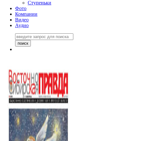
Ступеньки
Фото
Компании
Видео
Аудио
Восточно-Сибирская
правда №27243
06 ноября