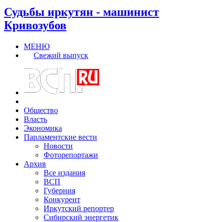
Судьбы иркутян - машинист
Кривозубов
МЕНЮ
Свежий выпуск
Общество
Власть
Экономика
Парламентские вести
Новости
Фоторепортажи
Архив
Все издания
ВСП
Губерния
Конкурент
Иркутский репортер
Сибирский энергетик