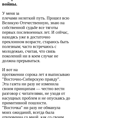
войны.
У меня за
плечами нелегкий путь. Прошел всю
Великую Отечественную, знаю на
собственной судьбе все тяготы
первых послевоенных лет. И сейчас,
находясь уже в достаточно
преклонном возрасте, стараюсь быть
полезным; часто встречаюсь с
молодежью, считая, что связь
поколений ни в коем случае не
должна прерываться.
И вот на
протяжении сорока лет я выписываю
"Восточно-Сибирскую правду".
Эта газета ни разу не изменила
своим принципам — честно вести
разговор с читателями, не уходя от
насущных проблем и не опускаясь до
примитивной пошлости.
"Восточка" ни разу не обманула
моих ожиданий, всегда была
откровенна со мной, как со своим