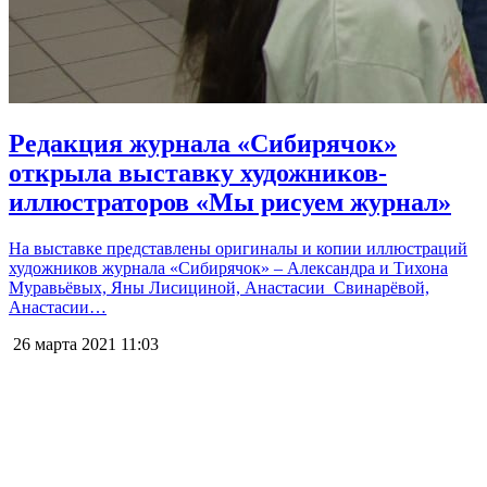
Редакция журнала «Сибирячок»
открыла выставку художников-
иллюстраторов «Мы рисуем журнал»
На выставке представлены оригиналы и копии иллюстраций
художников журнала «Сибирячок» – Александра и Тихона
Муравьёвых, Яны Лисициной, Анастасии Свинарёвой,
Анастасии…
26 марта 2021
11:03