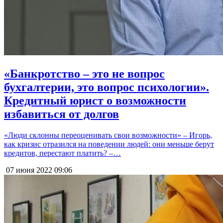
«Банкротство – это не вопрос
бухгалтерии, это вопрос психологии».
Кредитный юрист о возможности
избавиться от долгов
«Люди склонны переоценивать свои возможности» – Игорь,
как кризис отразился на поведении людей: они меньше берут
кредитов, перестают платить? –…
07 июня 2022
09:06