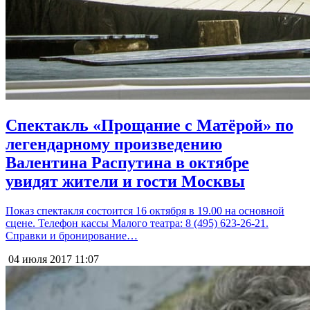
Спектакль «Прощание с Матёрой» по
легендарному произведению
Валентина Распутина в октябре
увидят жители и гости Москвы
Показ спектакля состоится 16 октября в 19.00 на основной
сцене. Телефон кассы Малого театра: 8 (495) 623-26-21.
Справки и бронирование…
04 июля 2017
11:07