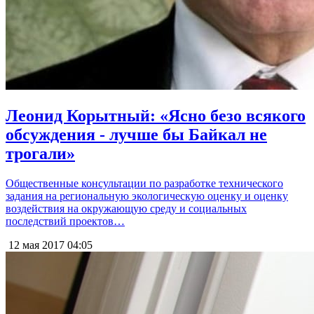
Леонид Корытный: «Ясно безо всякого
обсуждения - лучше бы Байкал не
трогали»
Общественные консультации по разработке технического
задания на региональную экологическую оценку и оценку
воздействия на окружающую среду и социальных
последствий проектов…
12 мая 2017
04:05