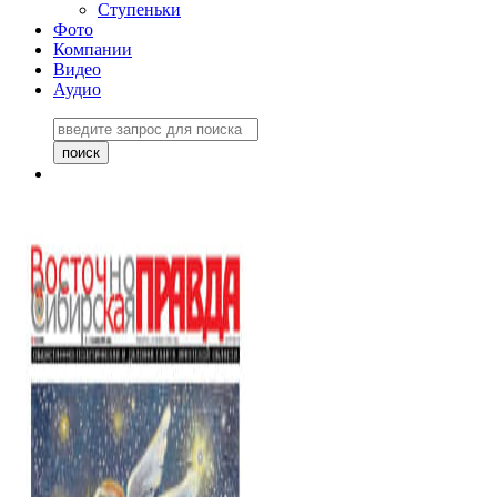
Ступеньки
Фото
Компании
Видео
Аудио
Восточно-Сибирская
правда №27243
06 ноября