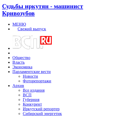
Судьбы иркутян - машинист
Кривозубов
МЕНЮ
Свежий выпуск
Общество
Власть
Экономика
Парламентские вести
Новости
Фоторепортажи
Архив
Все издания
ВСП
Губерния
Конкурент
Иркутский репортер
Сибирский энергетик