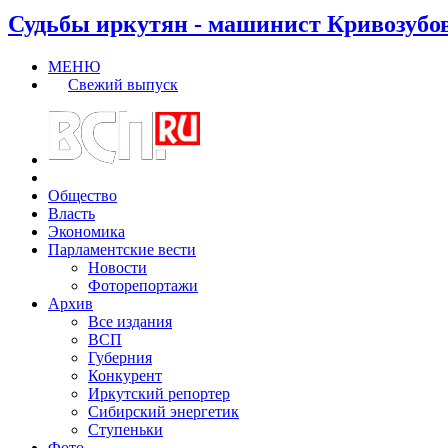
Судьбы иркутян - машинист Кривозубо
МЕНЮ
Свежий выпуск
Общество
Власть
Экономика
Парламентские вести
Новости
Фоторепортажи
Архив
Все издания
ВСП
Губерния
Конкурент
Иркутский репортер
Сибирский энергетик
Ступеньки
Фото