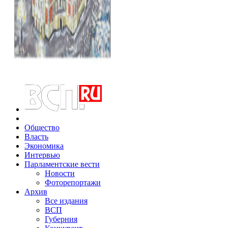
Общество
Власть
Экономика
Интервью
Парламентские вести
Новости
Фоторепортажи
Архив
Все издания
ВСП
Губерния