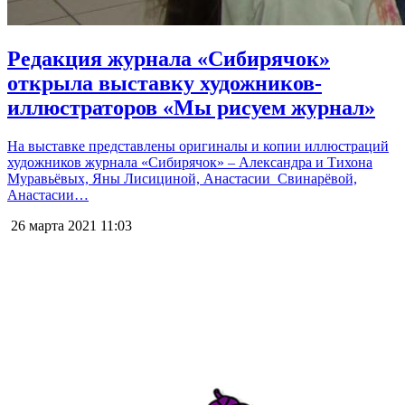
Редакция журнала «Сибирячок»
открыла выставку художников-
иллюстраторов «Мы рисуем журнал»
На выставке представлены оригиналы и копии иллюстраций
художников журнала «Сибирячок» – Александра и Тихона
Муравьёвых, Яны Лисициной, Анастасии Свинарёвой,
Анастасии…
26 марта 2021
11:03