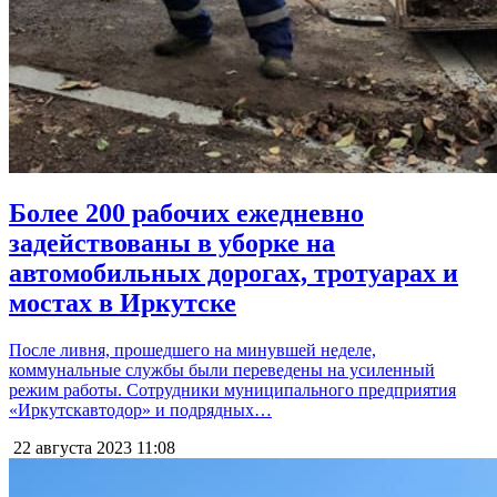
Более 200 рабочих ежедневно
задействованы в уборке на
автомобильных дорогах, тротуарах и
мостах в Иркутске
После ливня, прошедшего на минувшей неделе,
коммунальные службы были переведены на усиленный
режим работы. Сотрудники муниципального предприятия
«Иркутскавтодор» и подрядных…
22 августа 2023
11:08