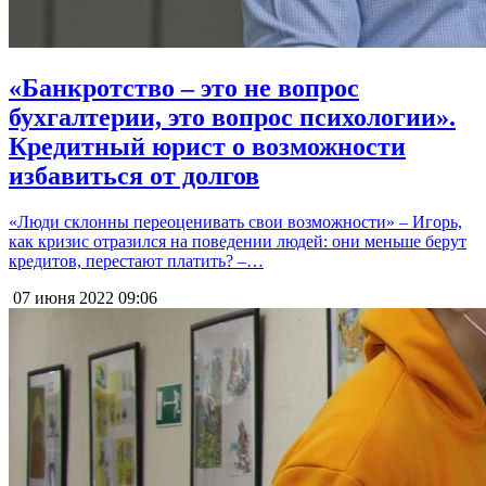
«Банкротство – это не вопрос
бухгалтерии, это вопрос психологии».
Кредитный юрист о возможности
избавиться от долгов
«Люди склонны переоценивать свои возможности» – Игорь,
как кризис отразился на поведении людей: они меньше берут
кредитов, перестают платить? –…
07 июня 2022
09:06