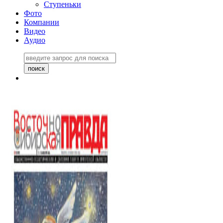
Ступеньки
Фото
Компании
Видео
Аудио
Восточно-Сибирская
правда №27243
06 ноября