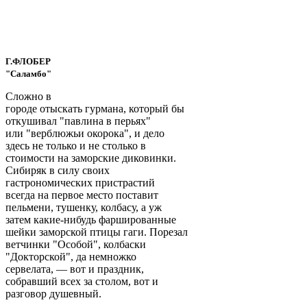
Г.ФЛОБЕР
"Саламбо"
Сложно в
городе отыскать гурмана, который бы
откушивал "павлина в перьях"
или "верблюжьи окорока", и дело
здесь не только и не столько в
стоимости на заморские диковинки.
Сибиряк в силу своих
гастрономических пристрастий
всегда на первое место поставит
пельмени, тушенку, колбасу, а уж
затем какие-нибудь фаршированные
шейки заморской птицы гаги. Порезал
ветчинки "Особой", колбаски
"Докторской", да немножко
сервелата, — вот и праздник,
собравший всех за столом, вот и
разговор душевный.