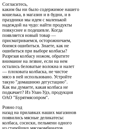
Согласитесь,
каким бы ни было содержимое нашего
кошелька, в магазин и в будни, и в
праздники мы идем с маленькой
надеждой на чудо: найти продукты
повкуснее и подешевле. Когда
появляется новый товар —
присматриваемся, осторожничаем,
боимся ошибиться. Знаете, как не
ошибиться при выборе колбасы?
Разрезая колбасу ножом, обратите
внимание на лезвие, если на нем
остались беловатые волокна и налет
— плоховата колбаска, не чистое
мясо в ней использовано. Устройте
такую "домашнюю дегустацию".
Как вы думаете, какая колбаса не
подкачает? Из Улан-Удэ, продукция
ОАО "Бурятмясопром".
Ровно год
назад на прилавках наших магазинов
появились мясные деликатесы:
колбаса, сосиски, пельмени одного
из старейших мясокомбинатов