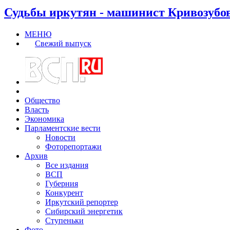
Судьбы иркутян - машинист Кривозубо
МЕНЮ
Свежий выпуск
Общество
Власть
Экономика
Парламентские вести
Новости
Фоторепортажи
Архив
Все издания
ВСП
Губерния
Конкурент
Иркутский репортер
Сибирский энергетик
Ступеньки
Фото