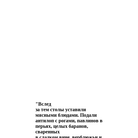
"Вслед
за тем столы уставили
мясными блюдами. Подали
антилоп с рогами, павлинов в
перьях, целых баранов,
сваренных
в сладком вине, верблюжьи и