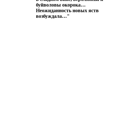
буйволовы окорока…
Неожиданность новых яств
возбуждала…"