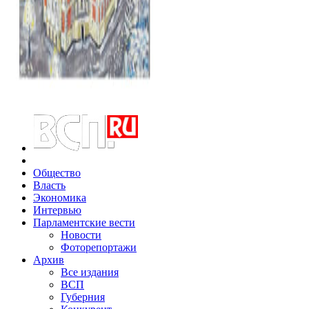
Общество
Власть
Экономика
Интервью
Парламентские вести
Новости
Фоторепортажи
Архив
Все издания
ВСП
Губерния