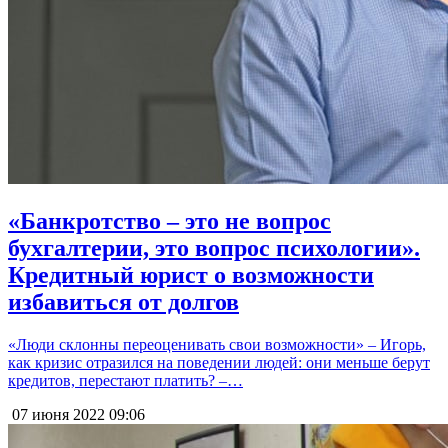
«Банкротство – это не вопрос
бухгалтерии, это вопрос психологии».
Кредитный юрист о возможности
избавиться от долгов
«Люди склонны переоценивать свои возможности» – Игорь,
как кризис отразился на поведении людей: они меньше берут
кредитов, перестают платить? –…
07 июня 2022
09:06