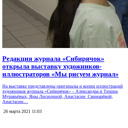
Редакция журнала «Сибирячок»
открыла выставку художников-
иллюстраторов «Мы рисуем журнал»
На выставке представлены оригиналы и копии иллюстраций
художников журнала «Сибирячок» – Александра и Тихона
Муравьёвых, Яны Лисициной, Анастасии Свинарёвой,
Анастасии…
26 марта 2021
11:03