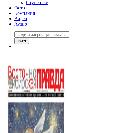
Ступеньки
Фото
Компании
Видео
Аудио
Восточно-Сибирская
правда №27243
06 ноября