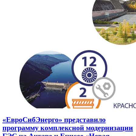
«ЕвроСибЭнерго» представило
программу комплексной модернизации
ГЭС на Ангаре и Енисее «Новая