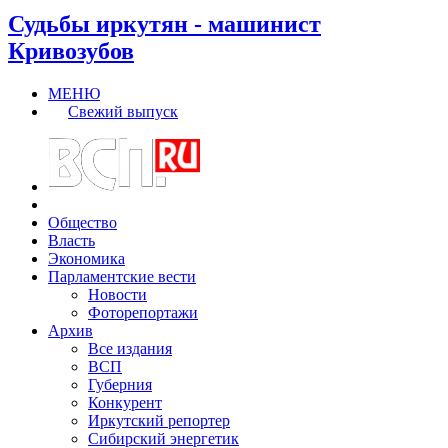
Судьбы иркутян - машинист
Кривозубов
МЕНЮ
Свежий выпуск
Общество
Власть
Экономика
Парламентские вести
Новости
Фоторепортажи
Архив
Все издания
ВСП
Губерния
Конкурент
Иркутский репортер
Сибирский энергетик