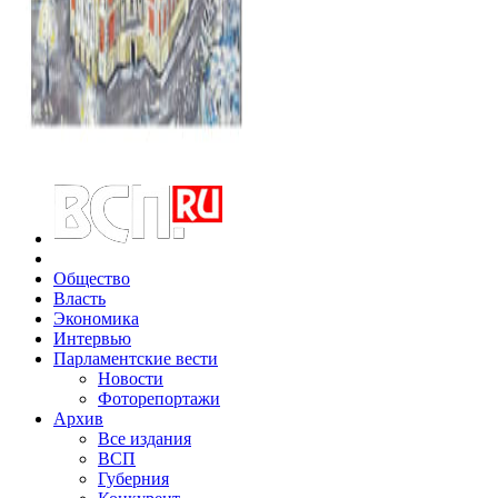
Общество
Власть
Экономика
Интервью
Парламентские вести
Новости
Фоторепортажи
Архив
Все издания
ВСП
Губерния