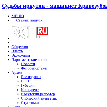
Судьбы иркутян - машинист Кривозубо
МЕНЮ
Свежий выпуск
Общество
Власть
Экономика
Парламентские вести
Новости
Фоторепортажи
Архив
Все издания
ВСП
Губерния
Конкурент
Иркутский репортер
Сибирский энергетик
Ступеньки
Фото