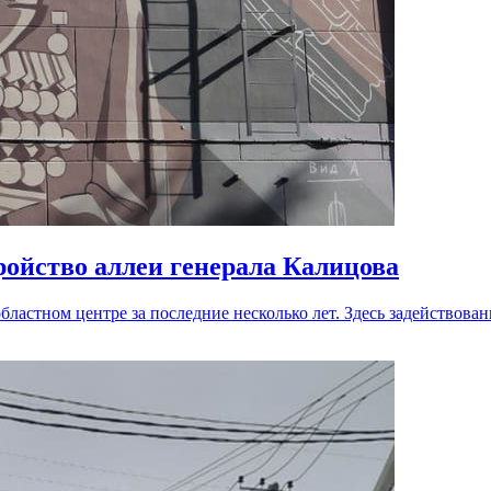
ройство аллеи генерала Калицова
ластном центре за последние несколько лет. Здесь задействов