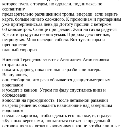
которое пусть с трудом, но одолели, поднимаясь по
серпантину
предварительно расчищенной тропы, впереди, если верить
карте, больше ничего сложного. К промоинам и пропаринам
уже притерпелись,за день до Дототу прошли с ветерком
60 километров. Солнце пригревает. Жми на газ да радуйся.
Красотища кругом неописуемая. Природа девственная,
нетронутая. Много следов соболя. Вот тут-то горы и
преподнесли
главный сюрприз.
Николай Терещенко вместе с Анатолием Анисимовым
отправились
накатать дорогу, пока остальные разбивали лагерь.
Вернувшись,
они сообщили, что река обрывается двадцатиметровым
водопадом
и уходит в каньон. Утром по фалу спустились вниз и
обследовали
водослив на проходимость. После детальной разведки
вызрело решение: обвалить нависающие над замерзшим
водопадом
снежные карнизы, чтобы сделать его положе, и, страхуя
«Бураны» веревками, попытаться съехать с предельной
осторожностью, резко выворачивая в конце, чтобы длинные