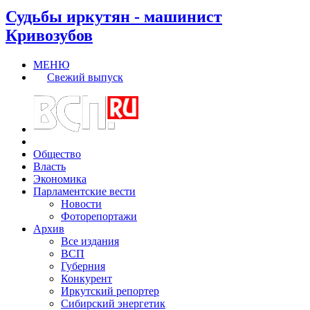
Судьбы иркутян - машинист
Кривозубов
МЕНЮ
Свежий выпуск
Общество
Власть
Экономика
Парламентские вести
Новости
Фоторепортажи
Архив
Все издания
ВСП
Губерния
Конкурент
Иркутский репортер
Сибирский энергетик