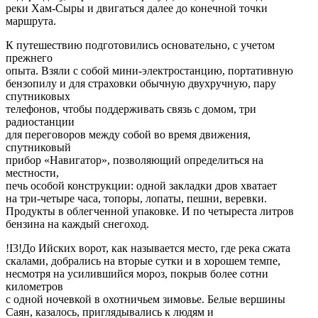
реки Хам-Сыры и двигаться далее до конечной точки
маршрута.
К путешествию подготовились основательно, с учетом
прежнего
опыта. Взяли с собой мини-электростанцию, портативную
бензопилу и для страховки обычную двухручную, пару
спутниковых
телефонов, чтобы поддерживать связь с домом, три
радиостанции
для переговоров между собой во время движения,
спутниковый
прибор «Навигатор», позволяющий определиться на
местности,
печь особой конструкции: одной закладки дров хватает
на три-четыре часа, топоры, лопаты, пешни, веревки.
Продукты в облегченной упаковке. И по четыреста литров
бензина на каждый снегоход.
!I3!До Ийских ворот, как называется место, где река сжата
скалами, добрались на вторые сутки и в хорошем темпе,
несмотря на усилившийся мороз, покрыв более сотни
километров
с одной ночевкой в охотничьем зимовье. Белые вершины
Саян, казалось, приглядывались к людям и