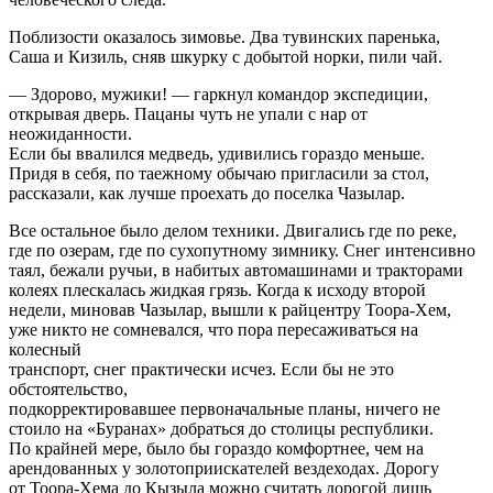
Поблизости оказалось зимовье. Два тувинских паренька,
Саша и Кизиль, сняв шкурку с добытой норки, пили чай.
— Здорово, мужики! — гаркнул командор экспедиции,
открывая дверь. Пацаны чуть не упали с нар от
неожиданности.
Если бы ввалился медведь, удивились гораздо меньше.
Придя в себя, по таежному обычаю пригласили за стол,
рассказали, как лучше проехать до поселка Чазылар.
Все остальное было делом техники. Двигались где по реке,
где по озерам, где по сухопутному зимнику. Снег интенсивно
таял, бежали ручьи, в набитых автомашинами и тракторами
колеях плескалась жидкая грязь. Когда к исходу второй
недели, миновав Чазылар, вышли к райцентру Тоора-Хем,
уже никто не сомневался, что пора пересаживаться на
колесный
транспорт, снег практически исчез. Если бы не это
обстоятельство,
подкорректировавшее первоначальные планы, ничего не
стоило на «Буранах» добраться до столицы республики.
По крайней мере, было бы гораздо комфортнее, чем на
арендованных у золотоприискателей вездеходах. Дорогу
от Тоора-Хема до Кызыла можно считать дорогой лишь