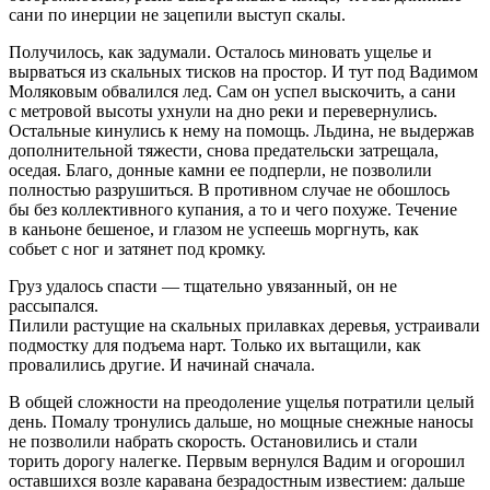
сани по инерции не зацепили выступ скалы.
Получилось, как задумали. Осталось миновать ущелье и
вырваться из скальных тисков на простор. И тут под Вадимом
Моляковым обвалился лед. Сам он успел выскочить, а сани
с метровой высоты ухнули на дно реки и перевернулись.
Остальные кинулись к нему на помощь. Льдина, не выдержав
дополнительной тяжести, снова предательски затрещала,
оседая. Благо, донные камни ее подперли, не позволили
полностью разрушиться. В противном случае не обошлось
бы без коллективного купания, а то и чего похуже. Течение
в каньоне бешеное, и глазом не успеешь моргнуть, как
собьет с ног и затянет под кромку.
Груз удалось спасти — тщательно увязанный, он не
рассыпался.
Пилили растущие на скальных прилавках деревья, устраивали
подмостку для подъема нарт. Только их вытащили, как
провалились другие. И начинай сначала.
В общей сложности на преодоление ущелья потратили целый
день. Помалу тронулись дальше, но мощные снежные наносы
не позволили набрать скорость. Остановились и стали
торить дорогу налегке. Первым вернулся Вадим и огорошил
оставшихся возле каравана безрадостным известием: дальше