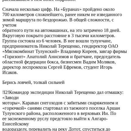
Сначала несколько цифр. На «Буранах» пройдено около
700 километров сложнейшего, ранее никем не изведанного
зимой маршрута по бездорожью. В общей сложности, с
учетом
обратного пути на автомашинах, на это затрачено 18 дней.
Вкруговую покрыто расстояние в 3 тысячи километров.
Группа состояла из 6 человек. В нее вошли тулунчане,
предприниматель Николай Терещенко, гендиректор ОАО
«Мясокомбинат Тулунский» Владимир Киреев, завгар фирмы
«Горизонт» Анатолий Анисимов и братчане, председатель
областной федерации бокса, бизнесмен Вадим Моляков,
директор леспромхоза Сергей Ефремов, студент Игорь
Исаков.
Берись ловчей, толкай сильней
!I2!Командор экспедиции Николай Терещенко дал отмашку:
«Заводи
моторы». Караван снегоходов с забитыми снаряжением и
«горючкой» санями стартовал из таежного поселка Аршан
Тулунского района, расположенного в верховьях Ии. По
ее заснеженному руслу предстояло выйти к Ангаро-
Енисейскому
водоразделу, перевалить на реку Дотот, спуститься до