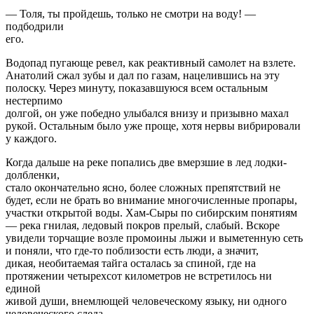
— Толя, ты пройдешь, только не смотри на воду! —
подбодрили
его.
Водопад пугающе ревел, как реактивный самолет на взлете.
Анатолий сжал зубы и дал по газам, нацелившись на эту
полоску. Через минуту, показавшуюся всем остальным
нестерпимо
долгой, он уже победно улыбался внизу и призывно махал
рукой. Остальным было уже проще, хотя нервы вибрировали
у каждого.
Когда дальше на реке попались две вмерзшие в лед лодки-
долбленки,
стало окончательно ясно, более сложных препятствий не
будет, если не брать во внимание многочисленные пропары,
участки открытой воды. Хам-Сыры по сибирским понятиям
— река гнилая, ледовый покров прелый, слабый. Вскоре
увидели торчащие возле промоины лыжи и выметенную сеть
и поняли, что где-то поблизости есть люди, а значит,
дикая, необитаемая тайга осталась за спиной, где на
протяжении четырехсот километров не встретилось ни
единой
живой души, внемлющей человеческому языку, ни одного
человеческого следа.