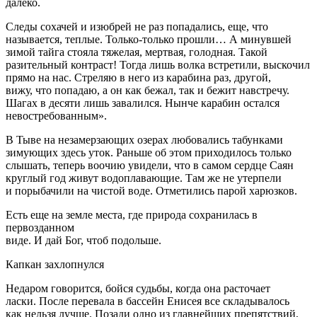
далеко.
Следы сохачей и изюбрей не раз попадались, еще, что
называется, теплые. Только-только прошли… А минувшей
зимой тайга стояла тяжелая, мертвая, голодная. Такой
разительный контраст! Тогда лишь волка встретили, выскочил
прямо на нас. Стреляю в него из карабина раз, другой,
вижу, что попадаю, а он как бежал, так и бежит навстречу.
Шагах в десяти лишь завалился. Нынче карабин остался
невостребованным».
В Тыве на незамерзающих озерах любовались табунками
зимующих здесь уток. Раньше об этом приходилось только
слышать, теперь воочию увидели, что в самом сердце Саян
круглый год живут водоплавающие. Там же не утерпели
и порыбачили на чистой воде. Отметились парой харюзков.
Есть еще на земле места, где природа сохранилась в
первозданном
виде. И дай Бог, чтоб подольше.
Капкан захлопнулся
Недаром говорится, бойся судьбы, когда она расточает
ласки. После перевала в бассейн Енисея все складывалось
как нельзя лучше. Позади одно из главнейших препятствий,