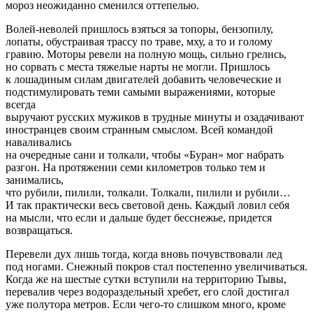
мороз неожиданно сменился оттепелью.
Волей-неволей пришлось взяться за топоры, бензопилу,
лопаты, обустраивая трассу по траве, мху, а то и голому
гравию. Моторы ревели на полную мощь, сильно грелись,
но сорвать с места тяжелые нарты не могли. Пришлось
к лошадиным силам двигателей добавить человеческие и
подстимулировать теми самыми выражениями, которые
всегда
выручают русских мужиков в трудные минуты и озадачивают
иностранцев своим странным смыслом. Всей командой
наваливались
на очередные сани и толкали, чтобы «Буран» мог набрать
разгон. На протяжении семи километров только тем и
занимались,
что рубили, пилили, толкали. Толкали, пилили и рубили…
И так практически весь световой день. Каждый ловил себя
на мысли, что если и дальше будет бесснежье, придется
возвращаться.
Перевели дух лишь тогда, когда вновь почувствовали лед
под ногами. Снежный покров стал постепенно увеличиваться.
Когда же на шестые сутки вступили на территорию Тывы,
перевалив через водораздельный хребет, его слой достигал
уже полутора метров. Если чего-то слишком много, кроме