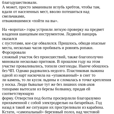
благодушествовали.
А может, просто заманивали вглубь хребтов, чтобы там,
вдали от населенных мест, вволю потешиться над
смельчаками,
отважившимися «пойти на вы».
На «воротах» горы устроили легкую проверку на предмет
владения шанцевым инструментом. Ледяной панцирь
оказался
с пустотами, кое-где обвалился. Пришлось, обходя опасные
места, несколько часов пробивать и ровнять ропаки.
Форсировали
сложный участок без происшествий, также благополучно
миновали несколько притоков. В прошлом году на этом
участке проваливались, топили снегоходы. Нынче обошлось
без ЧП. Однако радовались недолго. Пластиковая лыжина
одной из нарт наскочила на «упакованный» в снег то
ли камень, то ли кусок льдины и сломалась в точке крепления
у носка. Люди бывалые тут же без лишних охов-ахов
топорами вытесали из березы болванку, придав ей
соответствующую
форму. Отверстия под болты просверлили благоразумно
прихваченной с собой электродрелью на батарейках. Год
назад в такой же ситуации их простреливали из карабина.
Кстати, «самопальный» березовый полоз, над чистовой