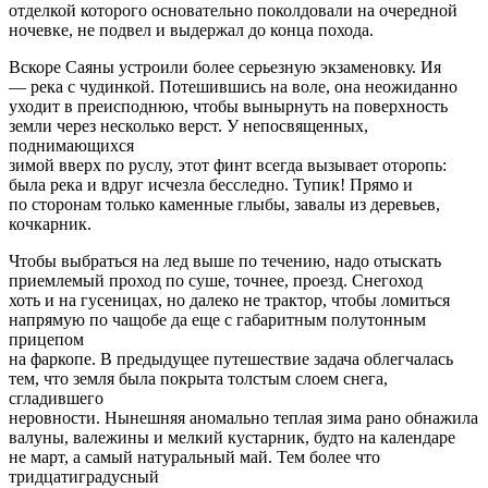
отделкой которого основательно поколдовали на очередной
ночевке, не подвел и выдержал до конца похода.
Вскоре Саяны устроили более серьезную экзаменовку. Ия
— река с чудинкой. Потешившись на воле, она неожиданно
уходит в преисподнюю, чтобы вынырнуть на поверхность
земли через несколько верст. У непосвященных,
поднимающихся
зимой вверх по руслу, этот финт всегда вызывает оторопь:
была река и вдруг исчезла бесследно. Тупик! Прямо и
по сторонам только каменные глыбы, завалы из деревьев,
кочкарник.
Чтобы выбраться на лед выше по течению, надо отыскать
приемлемый проход по суше, точнее, проезд. Снегоход
хоть и на гусеницах, но далеко не трактор, чтобы ломиться
напрямую по чащобе да еще с габаритным полутонным
прицепом
на фаркопе. В предыдущее путешествие задача облегчалась
тем, что земля была покрыта толстым слоем снега,
сгладившего
неровности. Нынешняя аномально теплая зима рано обнажила
валуны, валежины и мелкий кустарник, будто на календаре
не март, а самый натуральный май. Тем более что
тридцатиградусный