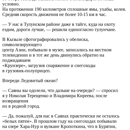
условно.
На протяжении 190 километров сплошные ямы, ухабы, колея.
Средняя скорость движения не более 10-15 км в час.
— У нас в Тулунском районе даже в тайге, куда на охоту
ездим, дороги лучше, — решили единогласно тулунчане.
В Кызыле сфотографировались у обелиска,
символизирующего
центр Азии, побывали в музее, записались на местном
телевидении и в тот же день двинулись обратно на
поджидавшем
«Круизере», загрузив снаряжение и снегоходы
в грузовик-полуприцеп.
Впереди Ледовитый океан?
— Саяны вы одолели, что дальше на очереди? — спросил
я у Николая Терещенко и Владимира Киреева, после
возвращения
их в родной город.
— Да, пожалуй, для нас в Саянах практически не осталось
«белых пятен». В прошлом году на снегоходах побывали
на озере Хара-Нур и вулкане Кропоткина, что в Бурятии,