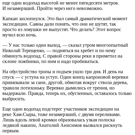
еще один водопад высотой не менее пятидесяти метров.
И незамерзший. Пройти через него невозможно.
Капкан захлопнулся. Это был самый драматический момент
экспедиции. Саяны дали понять, что они не шутят, так
просто из ловушки не выпустят. Что делать? Этот вопрос
мучил всю ночь.
— У нас только один выход, — сказал утром многоопытный
Николай Терещенко, — подняться на хребет и по нему
обминуть водопад. С правой стороны реки я приметил на
склоне ложбинки, по ним и надо пробиваться.
На обустройство тропы и подъем ушло три дня. И день на
спуск — с уступа на уступ. Один конец капроновой веревки
привязывали за сани, другой, обмотав вокруг ствола дерева,
травили потихоньку. Веревки дымились от трения, но
выдержали. Правда, теперь их, обугленных, оставалось только
выбросить.
Еще один водопад подстерег участников экспедиции на
реке Хам-Сыры, тоже незамерзший, с двумя переливами.
Лишь вдоль левой кромки образовалась узкая полоска
ледяной накипи, Анатолий Анисимов вызвался рискнуть
первым.