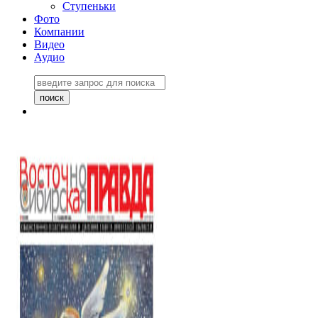
Ступеньки
Фото
Компании
Видео
Аудио
Восточно-Сибирская
правда №27243
06 ноября