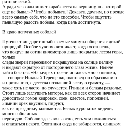
риторический.
А ради чего альпинист карабкается на вершину, «на которой
еще не бывал»? Чтобы побывать! Доказать другим, но прежде
всего самому себе, что на это способен. Чтобы ощутить
пьянящую радость победы, когда цель достигнута.
В краю непуганых соболей
Путешествие дарит незабываемые минуты общения с дикой
природой. Особое чувство возникает, когда осознаешь,
что вокруг на сотни километров лишь покрытые лесом горы,
только
следы зверей пересекают искрящуюся на солнце целину
и выдают скрытую от постороннего глаза жизнь. Нынче
тайга богатая. «На кедрах с осени осталось много шишки,
— говорит Николай Терещенко, охотовед по образованию
и призванию, с детства познавший лесную грамоту, —
такое хоть не часто, но случается. Птицам и белкам раздолье.
Стоит лишь заглушить моторы, как со всех сторон начинает
доноситься гомон кедровок, соек, клестов, поползней.
Зимний орех вкусный, пируют,
как на празднике, заливаются. Белых куропаток видели,
много соболиных
переходов. Соболю здесь вольготно, есть чем поживиться
и опасаться некого. Охотники сюда не забираются, слишком