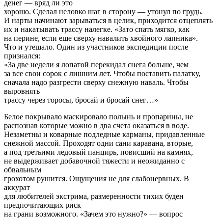
денег — вряд ли это
хорошо. Сделал неловко шаг в сторону — утонул по грудь.
И нарты начинают зарываться в целик, приходится отцеплять
их и накатывать трассу налегке. «Зато спать мягко, как
на перине, если еще сверху навалить хвойного лапника».
Что и утешало. Один из участников экспедиции после
признался:
«За две недели я лопатой перекидал снега больше, чем
за все свои сорок с лишним лет. Чтобы поставить палатку,
сначала надо разгрести сверху снежную наваль. Чтобы
выровнять
трассу через торосы, бросай и бросай снег…»
Белое покрывало маскировало полынь и пропарины, не
распознав которые можно в два счета оказаться в воде.
Незаметны и коварные подледные карманы, придавленные
снежной массой. Проходят одни сани каравана, вторые,
а под третьими ледовый панцирь, повисший на камнях,
не выдерживает добавочной тяжести и неожиданно с
обвальным
грохотом рушится. Ощущения не для слабонервных. В
аккурат
для любителей экстрима, размеренности тихих буден
предпочитающих риск
на грани возможного. «Зачем это нужно?» — вопрос