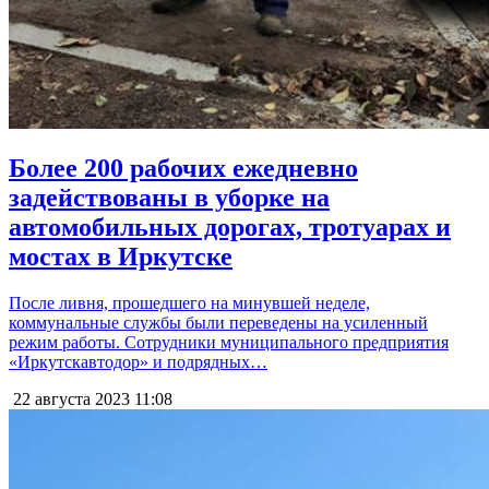
Более 200 рабочих ежедневно
задействованы в уборке на
автомобильных дорогах, тротуарах и
мостах в Иркутске
После ливня, прошедшего на минувшей неделе,
коммунальные службы были переведены на усиленный
режим работы. Сотрудники муниципального предприятия
«Иркутскавтодор» и подрядных…
22 августа 2023
11:08