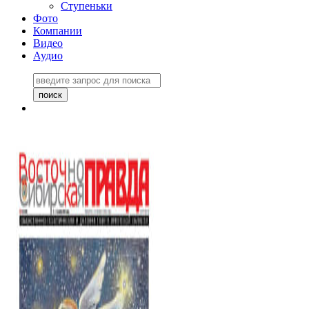
Ступеньки
Фото
Компании
Видео
Аудио
Восточно-Сибирская
правда №27243
06 ноября