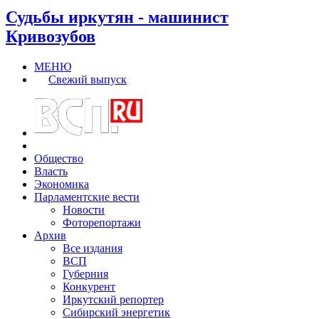
Судьбы иркутян - машинист
Кривозубов
МЕНЮ
Свежий выпуск
Общество
Власть
Экономика
Парламентские вести
Новости
Фоторепортажи
Архив
Все издания
ВСП
Губерния
Конкурент
Иркутский репортер
Сибирский энергетик