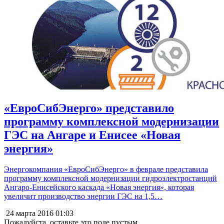
«ЕвроСибЭнерго» представило
программу комплексной модернизации
ГЭС на Ангаре и Енисее «Новая
энергия»
Энергокомпания «ЕвроСибЭнерго» в феврале представила
программу комплексной модернизации гидроэлектростанций
Ангаро-Енисейского каскада «Новая энергия», которая
увеличит производство энергии ГЭС на 1,5…
24 марта 2016
01:03
Пожалуйста, оставьте это поле пустым.