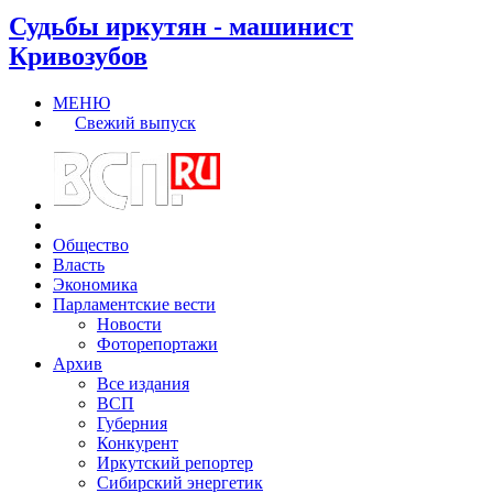
Судьбы иркутян - машинист
Кривозубов
МЕНЮ
Свежий выпуск
Общество
Власть
Экономика
Парламентские вести
Новости
Фоторепортажи
Архив
Все издания
ВСП
Губерния
Конкурент
Иркутский репортер
Сибирский энергетик