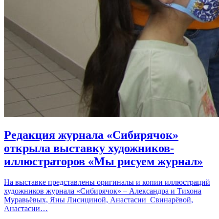
Редакция журнала «Сибирячок»
открыла выставку художников-
иллюстраторов «Мы рисуем журнал»
На выставке представлены оригиналы и копии иллюстраций
художников журнала «Сибирячок» – Александра и Тихона
Муравьёвых, Яны Лисициной, Анастасии Свинарёвой,
Анастасии…