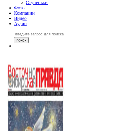
Ступеньки
Фото
Компании
Видео
Аудио
Восточно-Сибирская
правда №27243
06 ноября