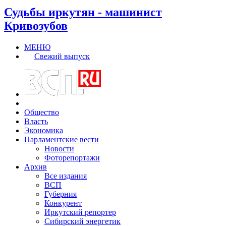
Судьбы иркутян - машинист
Кривозубов
МЕНЮ
Свежий выпуск
Общество
Власть
Экономика
Парламентские вести
Новости
Фоторепортажи
Архив
Все издания
ВСП
Губерния
Конкурент
Иркутский репортер
Сибирский энергетик