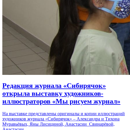
Редакция журнала «Сибирячок»
открыла выставку художников-
иллюстраторов «Мы рисуем журнал»
На выставке представлены оригиналы и копии иллюстраций
художников журнала «Сибирячок» – Александра и Тихона
Муравьёвых, Яны Лисициной, Анастасии Свинарёвой,
Анастасии…