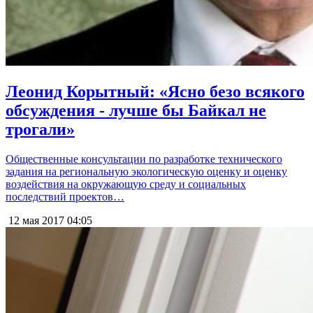
Леонид Корытный: «Ясно безо всякого
обсуждения - лучше бы Байкал не
трогали»
Общественные консультации по разработке технического
задания на региональную экологическую оценку и оценку
воздействия на окружающую среду и социальных
последствий проектов…
12 мая 2017
04:05