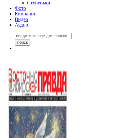
Ступеньки
Фото
Компании
Видео
Аудио
Восточно-Сибирская
правда №27243
06 ноября