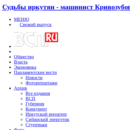
Судьбы иркутян - машинист Кривозубо
МЕНЮ
Свежий выпуск
Общество
Власть
Экономика
Парламентские вести
Новости
Фоторепортажи
Архив
Все издания
ВСП
Губерния
Конкурент
Иркутский репортер
Сибирский энергетик
Ступеньки
Фото