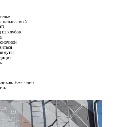
тель»
ак называемый
ОВ.
 из клубов
а
гоночной
виться
аймутся
едиция
ь
ьников. Ежегодно
ии.