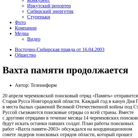
Конкурент
Иркутский репортер
Сибирский энергетик
Ступеньки
Фото
Компании
Медиа
Видео
Восточно-Сибирская правда от 16.04.2003
Общество
Вахта памяти продолжается
Автор: Телеинформ
20 апреля черемховский поисковый отряд «Память» отправится
Старая Русса Новгородской области. Каждый год в канун Дня
в места былых сражений Великой Отечественной войны под С
Руссой съезжаются поисковые отряды со всей страны. Вместе
с другими отрядами в течение месяца 14 черемховских поиско
будут искать останки павших солдат. План работы поисковых
работ «Вахта памяти-2003» обсуждался на координационном
совете лидеров поисковых отрядов области, который прошел