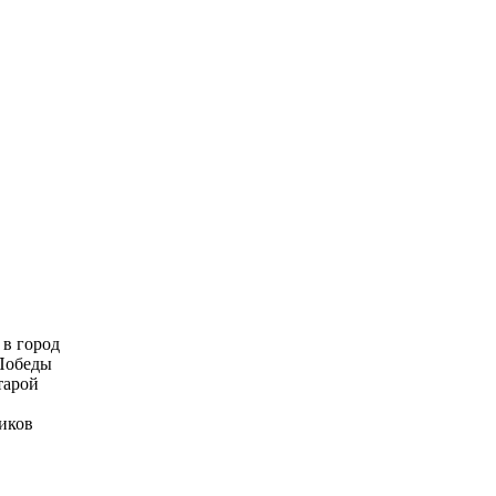
 в город
 Победы
тарой
виков