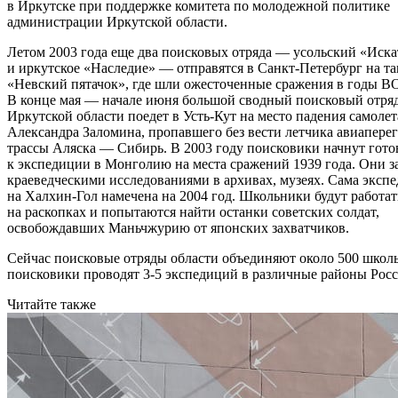
в Иркутске при поддержке комитета по молодежной политике
администрации Иркутской области.
Летом 2003 года еще два поисковых отряда — усольский «Иска
и иркутское «Наследие» — отправятся в Санкт-Петербург на т
«Невский пятачок», где шли ожесточенные сражения в годы В
В конце мая — начале июня большой сводный поисковый отряд
Иркутской области поедет в Усть-Кут на место падения самолет
Александра Заломина, пропавшего без вести летчика авиапере
трассы Аляска — Сибирь. В 2003 году поисковики начнут гото
к экспедиции в Монголию на места сражений 1939 года. Они з
краеведческими исследованиями в архивах, музеях. Сама эксп
на Халхин-Гол намечена на 2004 год. Школьники будут работат
на раскопках и попытаются найти останки советских солдат,
освобождавших Маньчжурию от японских захватчиков.
Сейчас поисковые отряды области объединяют около 500 школ
поисковики проводят 3-5 экспедиций в различные районы Росс
Читайте также