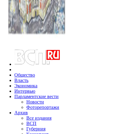
Общество
Власть
Экономика
Интервью
Парламентские вести
Новости
Фоторепортажи
Архив
Все издания
ВСП
Губерния