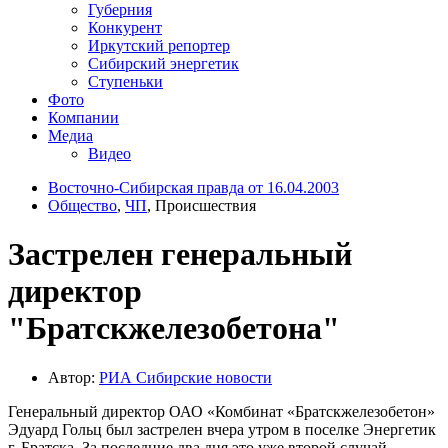
Губерния
Конкурент
Иркутский репортер
Сибирский энергетик
Ступеньки
Фото
Компании
Медиа
Видео
Восточно-Сибирская правда от 16.04.2003
Общество
,
ЧП
, Происшествия
Застрелен генеральный
директор
"Братскжелезобетона"
Автор:
РИА Cибирские новости
Генеральный директор ОАО «Комбинат «Братскжелезобетон»
Эдуард Гольц был застрелен вчера утром в поселке Энергетик
г. Братска. За последние два дня это уже второй случай