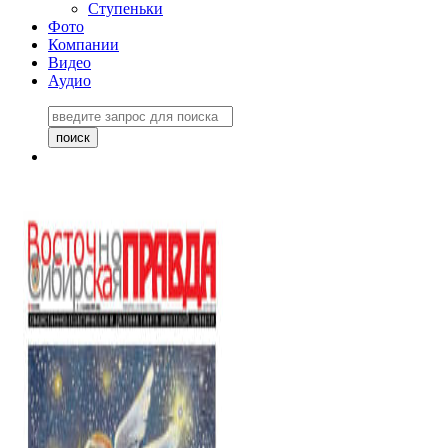
Ступеньки
Фото
Компании
Видео
Аудио
Восточно-Сибирская
правда №27243
06 ноября