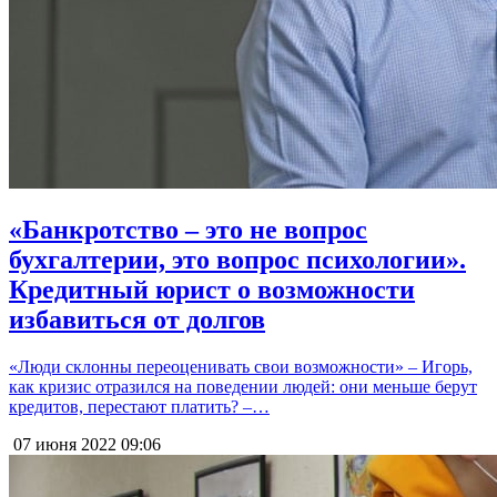
«Банкротство – это не вопрос
бухгалтерии, это вопрос психологии».
Кредитный юрист о возможности
избавиться от долгов
«Люди склонны переоценивать свои возможности» – Игорь,
как кризис отразился на поведении людей: они меньше берут
кредитов, перестают платить? –…
07 июня 2022
09:06