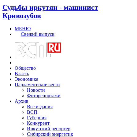
Судьбы иркутян - машинист
Кривозубов
МЕНЮ
Свежий выпуск
Общество
Власть
Экономика
Парламентские вести
Новости
Фоторепортажи
Архив
Все издания
ВСП
Губерния
Конкурент
Иркутский репортер
Сибирский энергетик