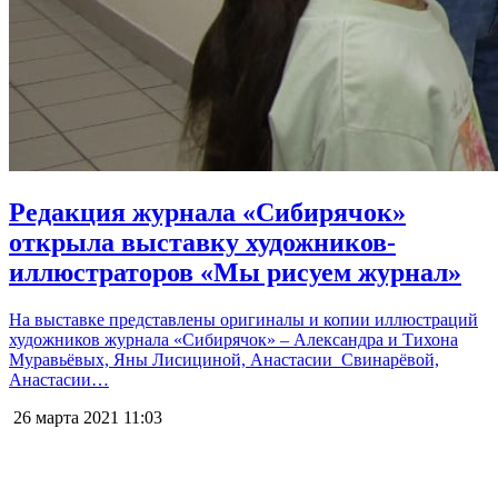
Редакция журнала «Сибирячок»
открыла выставку художников-
иллюстраторов «Мы рисуем журнал»
На выставке представлены оригиналы и копии иллюстраций
художников журнала «Сибирячок» – Александра и Тихона
Муравьёвых, Яны Лисициной, Анастасии Свинарёвой,
Анастасии…
26 марта 2021
11:03