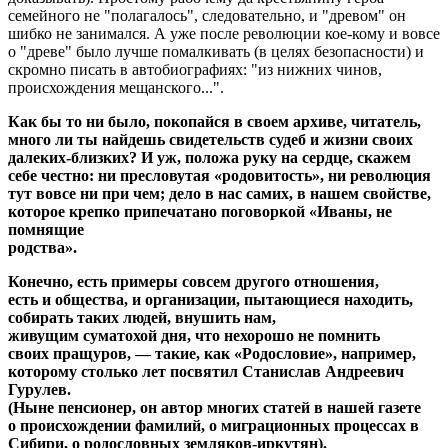
семейного не "полагалось", следовательно, и "древом" он
шибко не занимался. А уже после революции кое-кому и вовсе
о "древе" было лучше помалкивать (в целях безопасности) и
скромно писать в автобиографиях: "из нижних чинов,
происхождения мещанского...".
Как бы то ни было, покопайся в своем архиве, читатель,
много ли ты найдешь свидетельств судеб и жизни своих
далеких-близких? И уж, положа руку на сердце, скажем
себе честно: ни пресловутая «родовитость», ни революция
тут вовсе ни при чем; дело в нас самих, в нашем свойстве,
которое крепко припечатано поговоркой «Иваны, не
помнящие
родства».
Конечно, есть примеры совсем другого отношения,
есть и общества, и организации, пытающиеся находить,
собирать таких людей, внушить нам,
живущим суматохой дня, что нехорошо не помнить
своих пращуров, — такие, как «Родословие», например,
которому столько лет посвятил Станислав Андреевич
Гурулев.
(Ныне пенсионер, он автор многих статей в нашей газете
о происхождении фамилий, о миграционных процессах в
Сибири, о родословных земляков-иркутян).