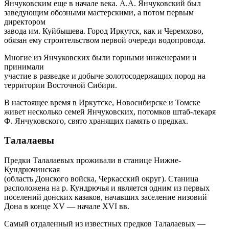
Янчуковским еще в начале века. А.А. Янчуковский был
заведующим обозными мастерскими, а потом первым
директором
завода им. Куйбышева. Город Иркутск, как и Черемхово,
обязан ему строительством первой очереди водопровода.
Многие из Янчуковских были горными инженерами и
принимали
участие в разведке и добыче золотосодержащих пород на
территории Восточной Сибири.
В настоящее время в Иркутске, Новосибирске и Томске
живет несколько семей Янчуковских, потомков штаб-лекаря
Ф. Янчуковского, свято хранящих память о предках.
Талалаевы
Предки Талалаевых проживали в станице Нижне-
Кундрючинская
(область Донского войска, Черкасский округ). Станица
расположена на р. Кундрючья и является одним из первых
поселений донских казаков, начавших заселение низовий
Дона в конце XV — начале XVI вв.
Самый отдаленный из известных предков Талалаевых —