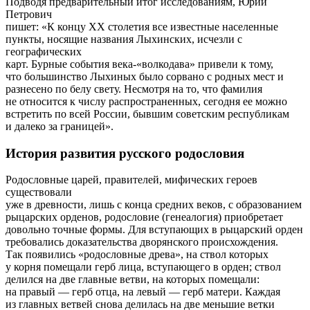
Подводя предварительный итог исследованиям, Юрий
Петрович
пишет: «К концу XX столетия все известные населенные
пункты, носящие названия Лыхинских, исчезли с
географических
карт. Бурные события века-«волкодава» привели к тому,
что большинство Лыхиных было сорвано с родных мест и
разнесено по белу свету. Несмотря на то, что фамилия
не относится к числу распространенных, сегодня ее можно
встретить по всей России, бывшим советским республикам
и далеко за границей».
История развития русского родословия
Родословные царей, правителей, мифических героев
существовали
уже в древности, лишь с конца средних веков, с образованием
рыцарских орденов, родословие (генеалогия) приобретает
довольно точные формы. Для вступающих в рыцарский орден
требовались доказательства дворянского происхождения.
Так появились «родословные древа», на ствол которых
у корня помещали герб лица, вступающего в орден; ствол
делился на две главные ветви, на которых помещали:
на правый — герб отца, на левый — герб матери. Каждая
из главных ветвей снова делилась на две меньшие ветки