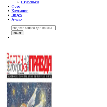
Ступеньки
Фото
Компании
Видео
Аудио
Восточно-Сибирская
правда №27243
06 ноября