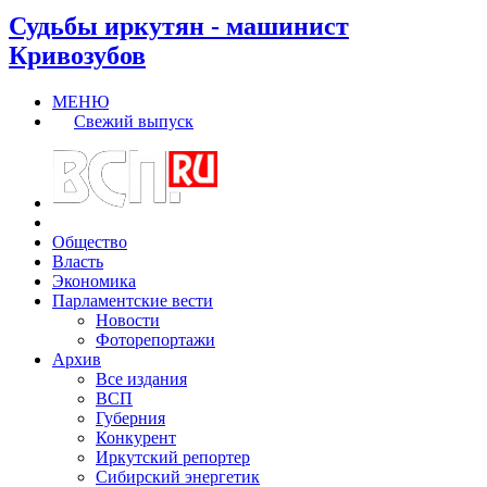
Судьбы иркутян - машинист
Кривозубов
МЕНЮ
Свежий выпуск
Общество
Власть
Экономика
Парламентские вести
Новости
Фоторепортажи
Архив
Все издания
ВСП
Губерния
Конкурент
Иркутский репортер
Сибирский энергетик