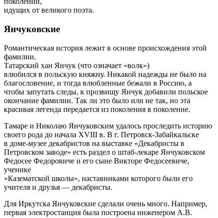
поколений,
идущих от великого поэта.
Янчуковские
Романтическая история лежит в основе происхождения этой
фамилии.
Татарский хан Янчук (что означает «волк»)
влюбился в польскую княжну. Никакой надежды не было на
благословение, и тогда влюбленные бежали в Россию, а
чтобы запутать следы, к прозвищу Янчук добавили польское
окончание фамилии. Так ли это было или не так, но эта
красивая легенда передается из поколения в поколение.
Тамаре и Николаю Янчуковским удалось проследить историю
своего рода до начала XVIII в. В г. Петровск-Забайкальске
в доме-музее декабристов на выставке «Декабристы в
Петровском заводе» есть раздел о штаб-лекаре Янчуковском
Федосее Федоровиче и его сыне Викторе Федосеевиче,
ученике
«Казематской школы», наставниками которого были его
учителя и друзья — декабристы.
Для Иркутска Янчуковские сделали очень много. Например,
первая электростанция была построена инженером А.В.