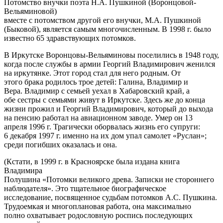
Потомство внучки поэта Н.А. Пушкиной (Воронцовой-
Вельяминовой)
вместе с потомством другой его внучки, М.А. Пушкиной
(Быковой), является самым многочисленным. В 1998 г. было
известно 65 здравствующих потомков.
В Иркутске Воронцовы-Вельяминовы поселились в 1948 году,
когда после службы в армии Георгий Владимирович женился
на иркутянке. Этот город стал для него родным. От
этого брака родилось трое детей: Галина, Владимир и
Вера. Владимир с семьей уехал в Хабаровский край, а
обе сестры с семьями живут в Иркутске. Здесь же до конца
жизни прожил и Георгий Владимирович, который до выхода
на пенсию работал на авиационном заводе. Умер он 13
апреля 1996 г. Трагически оборвалась жизнь его супруги:
6 декабря 1997 г. именно на их дом упал самолет «Руслан»;
среди погибших оказалась и она.
(Кстати, в 1999 г. в Красноярске была издана книга
Владимира
Полушина «Потомки великого древа. Записки не стороннего
наблюдателя». Это тщательное биографическое
исследование, посвященное судьбам потомков А.С. Пушкина.
Трудоемкая и многоплановая работа, она максимально
полно охватывает родословную роспись последующих