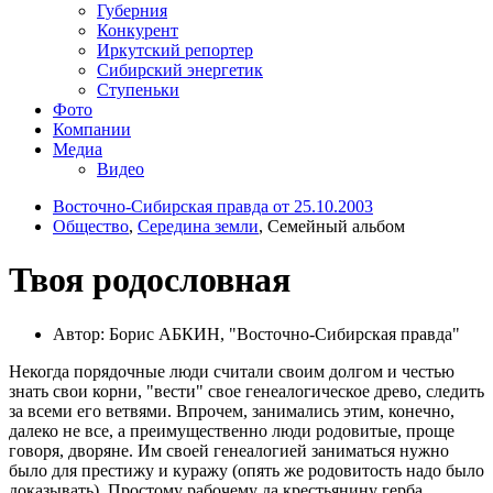
Губерния
Конкурент
Иркутский репортер
Сибирский энергетик
Ступеньки
Фото
Компании
Медиа
Видео
Восточно-Сибирская правда от 25.10.2003
Общество
,
Середина земли
, Семейный альбом
Твоя родословная
Автор: Борис АБКИН, "Восточно-Сибирская правда"
Некогда порядочные люди считали своим долгом и честью
знать свои корни, "вести" свое генеалогическое древо, следить
за всеми его ветвями. Впрочем, занимались этим, конечно,
далеко не все, а преимущественно люди родовитые, проще
говоря, дворяне. Им своей генеалогией заниматься нужно
было для престижу и куражу (опять же родовитость надо было
доказывать). Простому рабочему да крестьянину герба