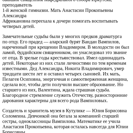
преподаватель
1-й женской гимназии. Мать Анастасии Прокопьевны
Александра
Африкановна переехала к дочери помогать воспитывать
четверых детей.
Замечательные судьбы были у многих предков драматурга
по отцу. Его прадед — аларский бурят Вандан Вампилов,
нареченный при крещении Владимиром. В молодости он был
ламой, буддийским священником, он унаследовал это звание
от отца. В зрелые годы крестьянствовал. Имел одиннадцать
детей. Некоторые из них стали личностями по тем временам
известными. Дед Александра, Никита Владимирович, умер
тридцати шести лет и оставил четырех сыновей. Их мать,
Пелагея Осиповна, энергичная и самоотверженная женщина,
сделала все, чтобы дети получили высшее образование. Но
старшего из них, Валентина, ждала страшная судьба.
Благородное стремление служить Отечеству, разносторонние
дарования характерны для всего рода Вампиловых.
Создатель и хранитель музея в Кутулике — Юлия Борисовна
Соломеина. Девчонкой она бегала за компанией старшей
сестры, одноклассницы Вампилова. Математике ее учила
Анастасия Прокопьевна, которая осталась навсегда для Юлии
Борисовны