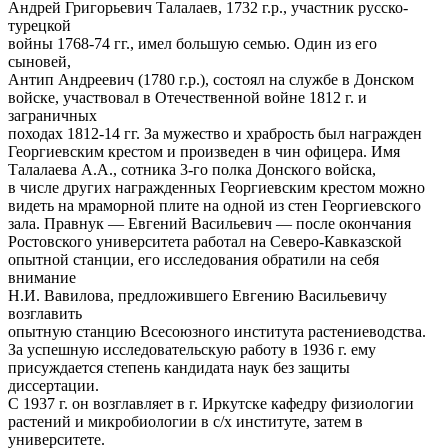
Андрей Григорьевич Талалаев, 1732 г.р., участник русско-
турецкой
войны 1768-74 гг., имел большую семью. Один из его
сыновей,
Антип Андреевич (1780 г.р.), состоял на службе в Донском
войске, участвовал в Отечественной войне 1812 г. и
заграничных
походах 1812-14 гг. За мужество и храбрость был награжден
Георгиевским крестом и произведен в чин офицера. Имя
Талалаева А.А., сотника 3-го полка Донского войска,
в числе других награжденных Георгиевским крестом можно
видеть на мраморной плите на одной из стен Георгиевского
зала. Правнук — Евгений Васильевич — после окончания
Ростовского университета работал на Северо-Кавказской
опытной станции, его исследования обратили на себя
внимание
Н.И. Вавилова, предложившего Евгению Васильевичу
возглавить
опытную станцию Всесоюзного института растениеводства.
За успешную исследовательскую работу в 1936 г. ему
присуждается степень кандидата наук без защиты
диссертации.
С 1937 г. он возглавляет в г. Иркутске кафедру физиологии
растений и микробиологии в с/х институте, затем в
университете.