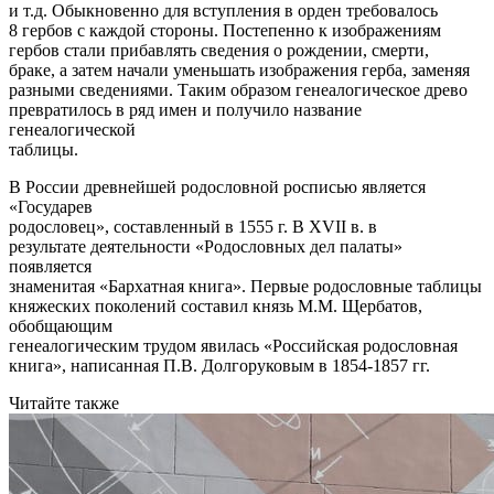
и т.д. Обыкновенно для вступления в орден требовалось
8 гербов с каждой стороны. Постепенно к изображениям
гербов стали прибавлять сведения о рождении, смерти,
браке, а затем начали уменьшать изображения герба, заменяя
разными сведениями. Таким образом генеалогическое древо
превратилось в ряд имен и получило название
генеалогической
таблицы.
В России древнейшей родословной росписью является
«Государев
родословец», составленный в 1555 г. В XVII в. в
результате деятельности «Родословных дел палаты»
появляется
знаменитая «Бархатная книга». Первые родословные таблицы
княжеских поколений составил князь М.М. Щербатов,
обобщающим
генеалогическим трудом явилась «Российская родословная
книга», написанная П.В. Долгоруковым в 1854-1857 гг.
Читайте также