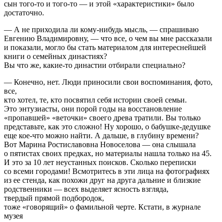
сын того-то и того-то — и этой «характеристики» было
достаточно.
— А не приходила ли кому-нибудь мысль, — спрашиваю
Евгению Владимировну, — что все, о чем вы мне рассказали
и показали, могло бы стать материалом для интереснейшей
книги о семейных династиях?
Вы что же, какие-то династии отбирали специально?
— Конечно, нет. Люди приносили свои воспоминания, фото,
все,
кто хотел, те, кто посвятил себя истории своей семьи.
Это энтузиасты, они порой годы на восстановление
«пропавшей» «веточки» своего древа тратили. Вы только
представьте, как это сложно! Ну хорошо, о бабушке-дедушке
еще кое-что можно найти. А дальше, в глубину времени?
Вот Марина Ростиславовна Новоселова — она слышала
о пятистах своих предках, но материалы нашла только на 45.
И это за 10 лет неустанных поисков. Сколько переписки
со всеми городами! Всмотритесь в эти лица на фотографиях
из ее стенда, как похожи друг на друга дальние и близкие
родственники — всех выделяет ясность взгляда,
твердый прямой подбородок,
тоже «говорящий» о фамильной черте. Кстати, в журнале
музея