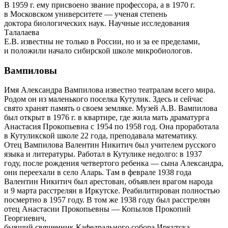
В 1959 г. ему присвоено звание профессора, а в 1970 г.
в Московском университете — ученая степень
доктора биологических наук. Научные исследования
Талалаева
Е.В. известны не только в России, но и за ее пределами,
и положили начало сибирской школе микробиологов.
Вампиловы
Имя Александра Вампилова известно театралам всего мира.
Родом он из маленького поселка Кутулик. Здесь и сейчас
свято хранят память о своем земляке. Музей А.В. Вампилова
был открыт в 1976 г. в квартире, где жила мать драматурга
Анастасия Прокопьевна с 1954 по 1958 год. Она проработала
в Кутуликской школе 22 года, преподавала математику.
Отец Вампилова Валентин Никитич был учителем русского
языка и литературы. Работал в Кутулике недолго: в 1937
году, после рождения четвертого ребенка — сына Александра,
они переехали в село Аларь. Там в феврале 1938 года
Валентин Никитич был арестован, объявлен врагом народа
и 9 марта расстрелян в Иркутске. Реабилитирован полностью
посмертно в 1957 году. В том же 1938 году был расстрелян
отец Анастасии Прокопьевны — Копылов Прокопий
Георгиевич,
бывший священник Кафедрального собора Иркутска,