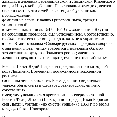
живших в деревнях Берендиловской и Лыхинской Киренского
округа Иркутской губернии. На основании этих документов
стало известно, что семейная легенда об украинском
происхождении
фамилии не верна. Ивашко Григорьев Лыха, трижды
упоминаемый
в таможенных записях 1647—1649 гг., ходивший в Якутии
на соболиный промысел, был устюжанином. Соответственно,
и объяснение его прозвища надо искать не в украинском
языке. В многотомном «Словаре русских народных говоров»
о значении слова «лыха» говорится следующим образом:
это «женщина, девушка большого роста»; «ленивая
женщина, девушка. Такие сидят дома и не хотят работать».
Больше 10 лет Юрий Петрович продолжает поиски корней
рода Лыхиных. Временная протяженность поколенной
росписи
составила четыре столетия. Более древние свидетельства
удалось обнаружить в Словаре древнерусских личных
собственных
имен; там упоминаются крестьянин из северо-восточной
России Федор Лыхин (1558 г.) и новгородец Иван Борисов
сын Лыхин, убитый («до смерти убиша») в 1359 г. во время
междоусобия в Новгороде.