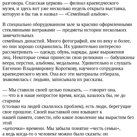
разговора. Спасская церковь — филиал краеведческого
музея, и здесь вот уже несколько недель открыта выставка,
которую я бы так и назвал — «Семейный альбом».
В специально оборудованном зале за красиво оформленными
стеклянными витражами — предметы истории нескольких
замечательных
семейных династий. Много фотографий, им по веку и более,
но они хорошо сохранились. Их удивительно интересно
рассматривать — одежду, обувь, наряды, даже выражения
лиц. Некоторые семьи принесли свои реликвии — бабушкины
веера, перстни, альбомы, медальоны. Удивительно и слушать
Евгению Владимировну Короткову, научного сотрудника
краеведческого музея. Она все эти материалы отбирала,
знакомилась с людьми, записывала их рассказы.
— Мы ставили своей целью показать, — говорит она,
— что и в наше непростое время, когда, казалось бы, не до
старины
(столько на людей свалилось проблем), есть люди, берегущие
свое прошлое. Своей выставкой они взывают к
нашей памяти, совести, ибо какое поколение мы вырастим без
этой
«цепочки» времени. Мы забыли понятие «честь семьи»,
а ведь когда-то о человеке можно было сказать: он