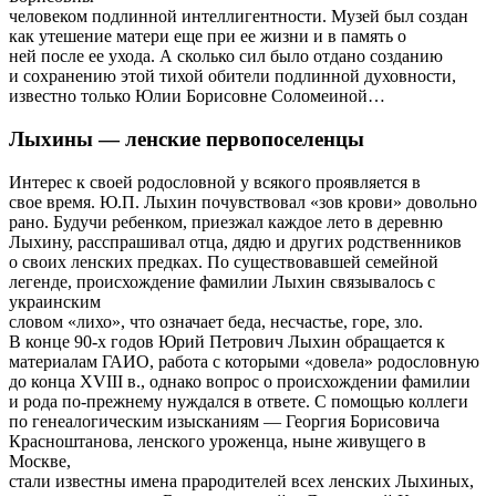
человеком подлинной интеллигентности. Музей был создан
как утешение матери еще при ее жизни и в память о
ней после ее ухода. А сколько сил было отдано созданию
и сохранению этой тихой обители подлинной духовности,
известно только Юлии Борисовне Соломеиной…
Лыхины — ленские первопоселенцы
Интерес к своей родословной у всякого проявляется в
свое время. Ю.П. Лыхин почувствовал «зов крови» довольно
рано. Будучи ребенком, приезжал каждое лето в деревню
Лыхину, расспрашивал отца, дядю и других родственников
о своих ленских предках. По существовавшей семейной
легенде, происхождение фамилии Лыхин связывалось с
украинским
словом «лихо», что означает беда, несчастье, горе, зло.
В конце 90-х годов Юрий Петрович Лыхин обращается к
материалам ГАИО, работа с которыми «довела» родословную
до конца XVIII в., однако вопрос о происхождении фамилии
и рода по-прежнему нуждался в ответе. С помощью коллеги
по генеалогическим изысканиям — Георгия Борисовича
Красноштанова, ленского уроженца, ныне живущего в
Москве,
стали известны имена прародителей всех ленских Лыхиных,