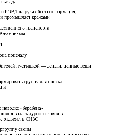
 засад.
го РОВД на руках была информация,
а и промышляет кражами
щественного транспорта
 Казанцевым
и
она поначалу
абителей пустышкой — деньги, ценные вещи
ормировать группу для поиска
ц и
 наводке «барабана»,
 пользовалась дурной славой в
же отдыхал в СИЗО.
ергруппу своим
нение в серии преступлений, а потом начал