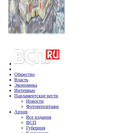
Общество
Власть
Экономика
Интервью
Парламентские вести
Новости
Фоторепортажи
Архив
Все издания
ВСП
Губерния