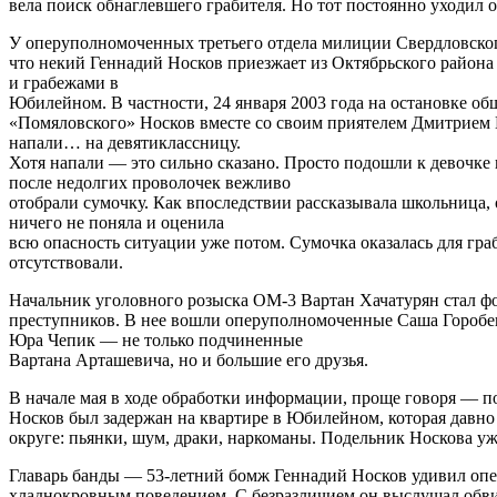
вела поиск обнаглевшего грабителя. Но тот постоянно уходил от
У оперуполномоченных третьего отдела милиции Свердловско
что некий Геннадий Носков приезжает из Октябрьского район
и грабежами в
Юбилейном. В частности, 24 января 2003 года на остановке об
«Помяловского» Носков вместе со своим приятелем Дмитрием
напали… на девятиклассницу.
Хотя напали — это сильно сказано. Просто подошли к девочке 
после недолгих проволочек вежливо
отобрали сумочку. Как впоследствии рассказывала школьница, 
ничего не поняла и оценила
всю опасность ситуации уже потом. Сумочка оказалась для гр
отсутствовали.
Начальник уголовного розыска ОМ-3 Вартан Хачатурян стал ф
преступников. В нее вошли оперуполномоченные Саша Горобе
Юра Чепик — не только подчиненные
Вартана Арташевича, но и большие его друзья.
В начале мая в ходе обработки информации, проще говоря — по
Носков был задержан на квартире в Юбилейном, которая давно
округе: пьянки, шум, драки, наркоманы. Подельник Носкова у
Главарь банды — 53-летний бомж Геннадий Носков удивил оп
хладнокровным поведением. С безразличием он выслушал обви