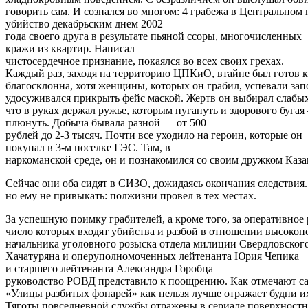
говорить сам. И сознался во многом: 4 грабежа в Центральном 
убийство декабрьским днем 2002
года своего друга в результате пьяной ссоры, многочисленных
кражи из квартир. Написал
чистосердечное признание, покаялся во всех своих грехах.
Каждый раз, заходя на территорию ЦПКиО, втайне был готов к 
благосклонна, хотя женщины, которых он грабил, успевали за
удосуживался прикрыть фейс маской. Жертв он выбирал слабых
что в руках держал ружье, которым пугануть и здорового бугая
плюнуть. Добыча бывала разной — от 500
рублей до 2-3 тысяч. Почти все уходило на героин, которые он
покупал в 3-м поселке ГЭС. Там, в
наркоманской среде, он и познакомился со своим дружком Каз
Сейчас они оба сидят в СИЗО, дожидаясь окончания следствия.
но ему не привыкать: полжизни провел в тех местах.
За успешную поимку грабителей, а кроме того, за оперативное
число которых входят убийства и разбой в отношении высоко
начальника уголовного розыска отдела милиции Свердловског
Хачатуряна и оперуполномоченных лейтенанта Юрия Чепика
и старшего лейтенанта Александра Горобца
руководство РОВД представило к поощрению. Как отмечают са
«Улицы разбитых фонарей» как нельзя лучше отражает будни их 
Тяготы повседневной службы отражены в сериале поверхностн