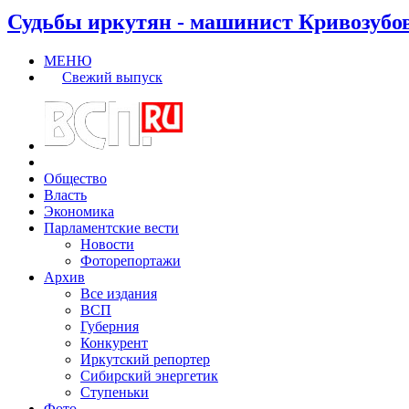
Судьбы иркутян - машинист Кривозубо
МЕНЮ
Свежий выпуск
Общество
Власть
Экономика
Парламентские вести
Новости
Фоторепортажи
Архив
Все издания
ВСП
Губерния
Конкурент
Иркутский репортер
Сибирский энергетик
Ступеньки
Фото