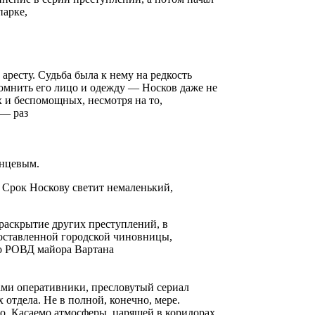
парке,
аресту. Судьба была к нему на редкость
помнить его лицо и одежду — Носков даже не
 и беспомощных, несмотря на то,
 — раз
анцевым.
 Срок Носкову светит немаленький,
 раскрытие других преступлений, в
поставленной городской чиновницы,
о РОВД майора Вартана
ми оперативники, пресловутый сериал
отдела. Не в полной, конечно, мере.
о. Касаемо атмосферы, царящей в коридорах