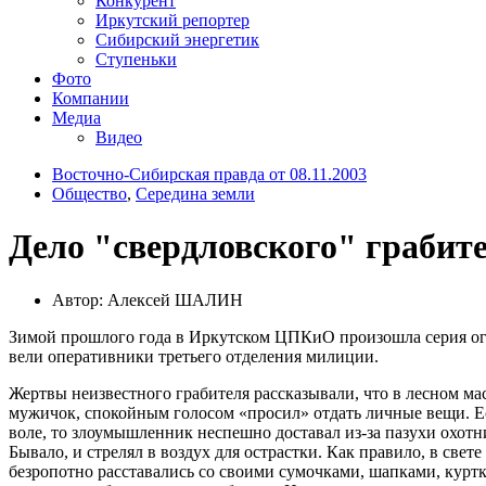
Конкурент
Иркутский репортер
Сибирский энергетик
Ступеньки
Фото
Компании
Медиа
Видео
Восточно-Сибирская правда от 08.11.2003
Общество
,
Середина земли
Дело "свердловского" грабит
Автор: Алексей ШАЛИН
Зимой прошлого года в Иркутском ЦПКиО произошла серия огра
вели оперативники третьего отделения милиции.
Жертвы неизвестного грабителя рассказывали, что в лесном ма
мужичок, спокойным голосом «просил» отдать личные вещи. Е
воле, то злоумышленник неспешно доставал из-за пазухи охотн
Бывало, и стрелял в воздух для острастки. Как правило, в све
безропотно расставались со своими сумочками, шапками, курт