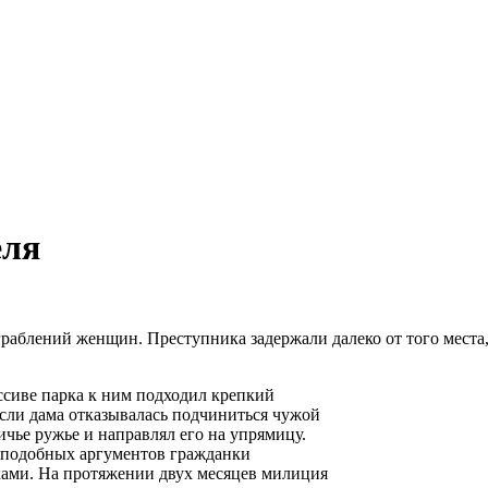
еля
блений женщин. Преступника задержали далеко от того места, г
ссиве парка к ним подходил крепкий
сли дама отказывалась подчиниться чужой
ичье ружье и направлял его на упрямицу.
те подобных аргументов гражданки
ками. На протяжении двух месяцев милиция