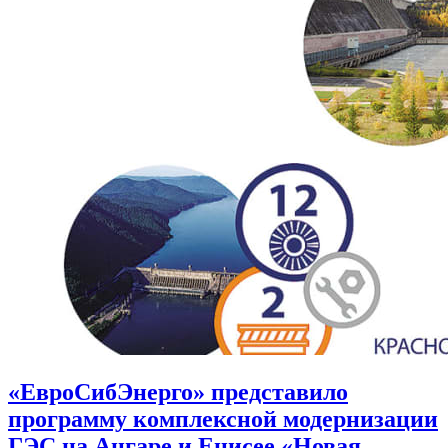
«ЕвроСибЭнерго» представило
программу комплексной модернизации
ГЭС на Ангаре и Енисее «Новая