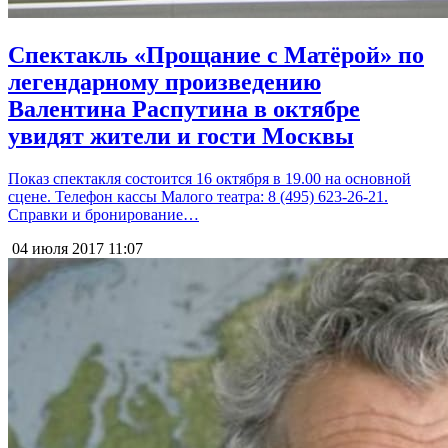
Спектакль «Прощание с Матёрой» по
легендарному произведению
Валентина Распутина в октябре
увидят жители и гости Москвы
Показ спектакля состоится 16 октября в 19.00 на основной
сцене. Телефон кассы Малого театра: 8 (495) 623-26-21.
Справки и бронирование…
04 июля 2017
11:07