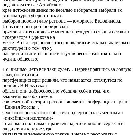
недалеком от нас Алтайском
крае истосковавшиеся по веселью избиратели выбрали во
втором туре губернаторских
выборов нового главу региона — юмориста Евдокимова.
Попутно они проигнорировали
прямое и категорическое мнение президента страны оставить
губернатора Сурикова на
месте. Вот и верь после этого апокалиптическим выкрикам о
диктатуре и о том, что у
нас дисциплинированное и отучившееся самостоятельно
чудить общество.
Но, видимо, лето все-таки будет… Перенапрягшись за долгую
зиму, политики и
партфункционеры решили, что называется, оттянуться по
полной. В Иркутской
области они добросовестно убедили себя в том, что
важнейшим событием в
современной истории региона является конференция партии
«Единая Россия».
Судьбоносность этого события подчеркивалась местными
«пикейными жилетами».
Тема была настолько заразительна, что и вполне серьезные
люди стали каждое утро
хвататься за телефонную трубку и нервно рассуждать о