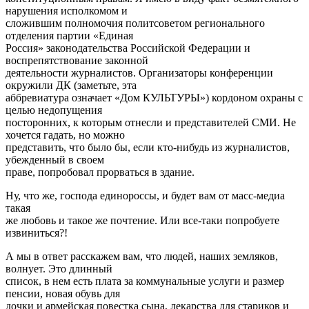
нарушения исполкомом и
сложившим полномочия политсоветом регионального
отделения партии «Единая
Россия» законодательства Российской Федерации и
воспрепятствование законной
деятельности журналистов. Организаторы конференции
окружили ДК (заметьте, эта
аббревиатура означает «Дом КУЛЬТУРЫ») кордоном охраны с
целью недопущения
посторонних, к которым отнесли и представителей СМИ. Не
хочется гадать, но можно
представить, что было бы, если кто-нибудь из журналистов,
убежденный в своем
праве, попробовал прорваться в здание.
Ну, что же, господа единороссы, и будет вам от масс-медиа
такая
же любовь и такое же почтение. Или все-таки попробуете
извиниться?!
А мы в ответ расскажем вам, что людей, наших земляков,
волнует. Это длинный
список, в нем есть плата за коммунальные услуги и размер
пенсии, новая обувь для
дочки и армейская повестка сына, лекарства для стариков и