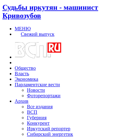
Судьбы иркутян - машинист
Кривозубов
МЕНЮ
Свежий выпуск
Общество
Власть
Экономика
Парламентские вести
Новости
Фоторепортажи
Архив
Все издания
ВСП
Губерния
Конкурент
Иркутский репортер
Сибирский энергетик