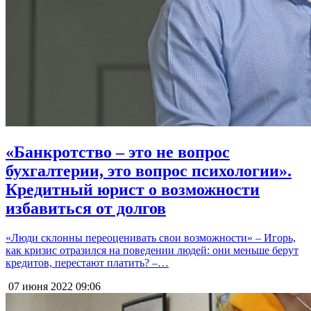
«Банкротство – это не вопрос
бухгалтерии, это вопрос психологии».
Кредитный юрист о возможности
избавиться от долгов
«Люди склонны переоценивать свои возможности» – Игорь,
как кризис отразился на поведении людей: они меньше берут
кредитов, перестают платить? –…
07 июня 2022
09:06