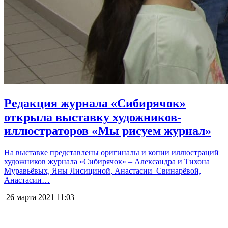
Редакция журнала «Сибирячок»
открыла выставку художников-
иллюстраторов «Мы рисуем журнал»
На выставке представлены оригиналы и копии иллюстраций
художников журнала «Сибирячок» – Александра и Тихона
Муравьёвых, Яны Лисициной, Анастасии Свинарёвой,
Анастасии…
26 марта 2021
11:03