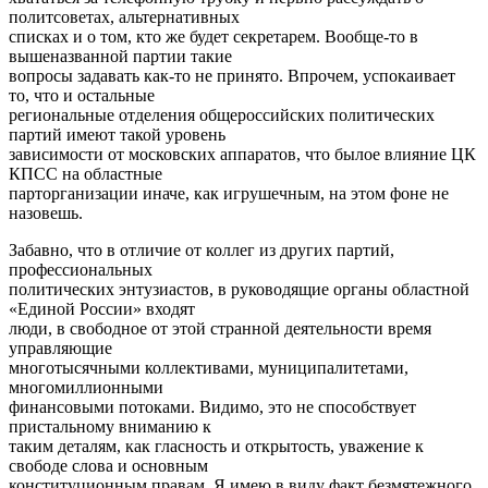
политсоветах, альтернативных
списках и о том, кто же будет секретарем. Вообще-то в
вышеназванной партии такие
вопросы задавать как-то не принято. Впрочем, успокаивает
то, что и остальные
региональные отделения общероссийских политических
партий имеют такой уровень
зависимости от московских аппаратов, что былое влияние ЦК
КПСС на областные
парторганизации иначе, как игрушечным, на этом фоне не
назовешь.
Забавно, что в отличие от коллег из других партий,
профессиональных
политических энтузиастов, в руководящие органы областной
«Единой России» входят
люди, в свободное от этой странной деятельности время
управляющие
многотысячными коллективами, муниципалитетами,
многомиллионными
финансовыми потоками. Видимо, это не способствует
пристальному вниманию к
таким деталям, как гласность и открытость, уважение к
свободе слова и основным
конституционным правам. Я имею в виду факт безмятежного