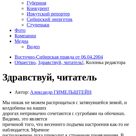
Губерния
Конкурент
Иркутский репортер
Сибирский энергетик
Ступеньки
Фото
Компании
Медиа
Видео
Восточно-Сибирская правда от 06.04.2004
Общество
,
Здравствуй, читатель!
, Колонка редактора
Здравствуй, читатель
Автор:
Александр ГИМЕЛЬШТЕЙН
Мы никак не можем распрощаться с затянувшейся зимой, и
колдобины на наших
дорогах непривычно сочетаются с сугробами на обочинах.
Видимо, это является
причиной того, что весеннего подъема настроения как-то не
наблюдается. Мрачное
расположение духа приводит к странным проявлениям. В