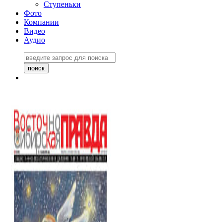
Ступеньки
Фото
Компании
Видео
Аудио
Восточно-Сибирская
правда №27243
06 ноября