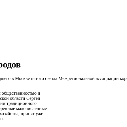
родов
едшего в Москве пятого съезда Межрегиональной ассоциации ко
 с общественностью и
ской области Сергей
рий традиционного
коренные малочисленные
хозяйства, принят уже
н.