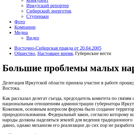
Конкурент
Иркутский репортер
Сибирский энергетик
Ступеньки
Фото
Компании
Медиа
Видео
Восточно-Сибирская правда от 20.04.2005
Общество
,
Настоящее время
, Губернские вести
Большие проблемы малых на
Делегация Иркутской области приняла участие в работе прош
Востока.
Как рассказал делегат съезда, председатель комитета по связям
национальным отношениям администрации губернатора Иркут
Коженков, основным вопросом форума было создание террито
природопользования. Федеральный закон, согласно которому 
народы должны наделяться землей для ведения традиционного 
давно, однако механизм его реализации до сих пор не разработа