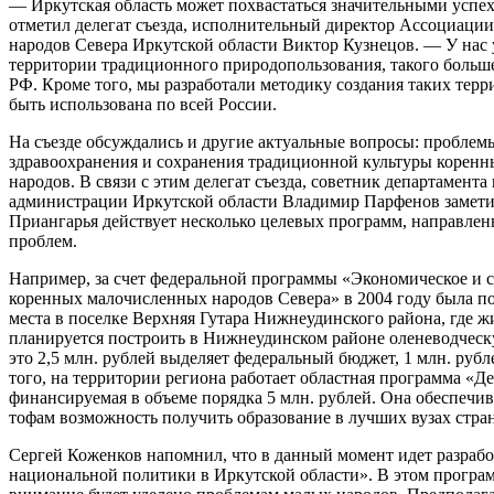
— Иркутская область может похвастаться значительными успех
отметил делегат съезда, исполнительный директор Ассоциаци
народов Севера Иркутской области Виктор Кузнецов. — У нас 
территории традиционного природопользования, такого больше
РФ. Кроме того, мы разработали методику создания таких терр
быть использована по всей России.
На съезде обсуждались и другие актуальные вопросы: проблем
здравоохранения и сохранения традиционной культуры корен
народов. В связи с этим делегат съезда, советник департамента
администрации Иркутской области Владимир Парфенов заметил
Приангарья действует несколько целевых программ, направлен
проблем.
Например, за счет федеральной программы «Экономическое и 
коренных малочисленных народов Севера» в 2004 году была по
места в поселке Верхняя Гутара Нижнеудинского района, где ж
планируется построить в Нижнеудинском районе оленеводческую
это 2,5 млн. рублей выделяет федеральный бюджет, 1 млн. руб
того, на территории региона работает областная программа «Д
финансируемая в объеме порядка 5 млн. рублей. Она обеспечи
тофам возможность получить образование в лучших вузах стра
Сергей Коженков напомнил, что в данный момент идет разраб
национальной политики в Иркутской области». В этом програ