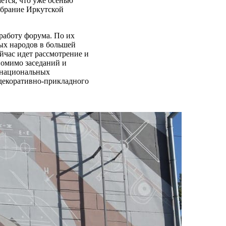
ется, что уже осенью
обрание Иркутской
работу форума. По их
лых народов в большей
йчас идет рассмотрение и
Помимо заседаний и
ы национальных
 декоративно-прикладного