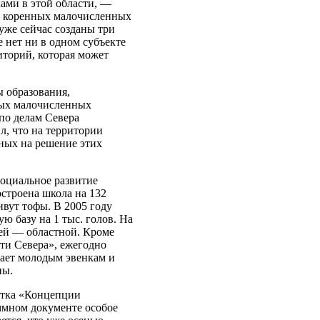
ами в этой области, —
и коренных малочисленных
уже сейчас созданы три
 нет ни в одном субъекте
иторий, которая может
ы образования,
ных малочисленных
 по делам Севера
, что на территории
ных на решение этих
социальное развитие
строена школа на 132
ивут тофы. В 2005 году
 базу на 1 тыс. голов. На
лей — областной. Кроме
ети Севера», ежегодно
вает молодым эвенкам и
ны.
отка «Концепции
ммном документе особое