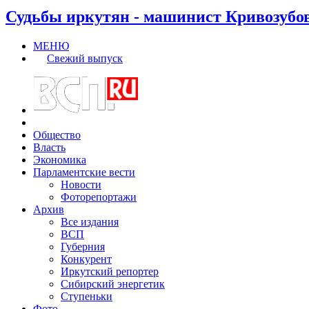
Судьбы иркутян - машинист Кривозубо
МЕНЮ
Свежий выпуск
Общество
Власть
Экономика
Парламентские вести
Новости
Фоторепортажи
Архив
Все издания
ВСП
Губерния
Конкурент
Иркутский репортер
Сибирский энергетик
Ступеньки
Фото