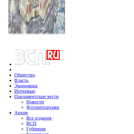
Общество
Власть
Экономика
Интервью
Парламентские вести
Новости
Фоторепортажи
Архив
Все издания
ВСП
Губерния