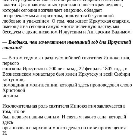
власти. Для православных христиан нашего края человек,
который сегодня возглавляет епархию, обладает
непререкаемым авторитетом, пользуется безусловной
любовью и уважением. О том, чем живет Иркутская епархия,
имеющая на сегодня самую многочисленную паству, мы
беседуем с архиепископом Иркутским и Ангарским Вадимом.
— Владыка, чем замечателен нынешний год для Иркутской
епархии?
— В этом году мы празднуем юбилей святителя Иннокентия,
первого
епископа Иркутского. 200 лет назад, 22 февраля 1805 года, в
Вознесенском монастыре был явлен Иркутску и всей Сибири
заступник,
помощник и молитвенник, который здесь проповедовал слово
Христовой
истины.
Исключительная роль святителя Иннокентия заключается в
том, что он
был первым нашим святым. И святым такого сана, который
здесь
организовал епархию и много сделал на ниве просвещения.
И,