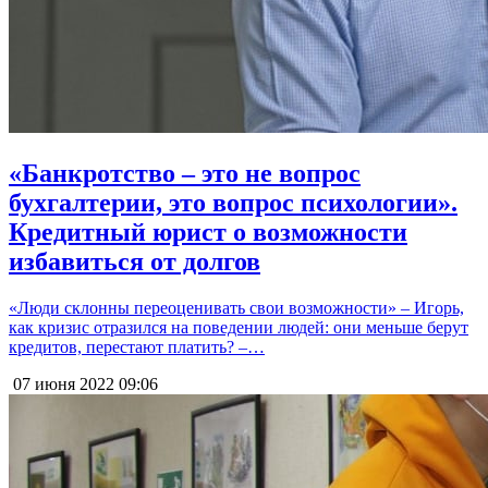
«Банкротство – это не вопрос
бухгалтерии, это вопрос психологии».
Кредитный юрист о возможности
избавиться от долгов
«Люди склонны переоценивать свои возможности» – Игорь,
как кризис отразился на поведении людей: они меньше берут
кредитов, перестают платить? –…
07 июня 2022
09:06