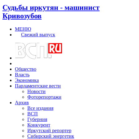
Судьбы иркутян - машинист
Кривозубов
МЕНЮ
Свежий выпуск
Общество
Власть
Экономика
Парламентские вести
Новости
Фоторепортажи
Архив
Все издания
ВСП
Губерния
Конкурент
Иркутский репортер
Сибирский энергетик