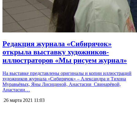
Редакция журнала «Сибирячок»
открыла выставку художников-
иллюстраторов «Мы рисуем журнал»
На выставке представлены оригиналы и копии иллюстраций
художников журнала «Сибирячок» – Александра и Тихона
Муравьёвых, Яны Лисициной, Анастасии Свинарёвой,
Анастасии…
26 марта 2021
11:03