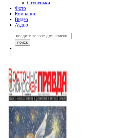
Ступеньки
Фото
Компании
Видео
Аудио
Восточно-Сибирская
правда №27243
06 ноября