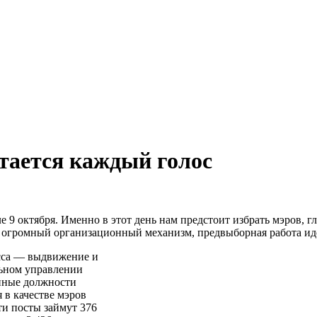
ается каждый голос
е 9 октября. Именно в этот день нам предстоит избрать мэров, г
 огромный организационный механизм, предвыборная работа ид
сса — выдвижение и
льном управлении
енные должности
я в качестве мэров
ти посты займут 376