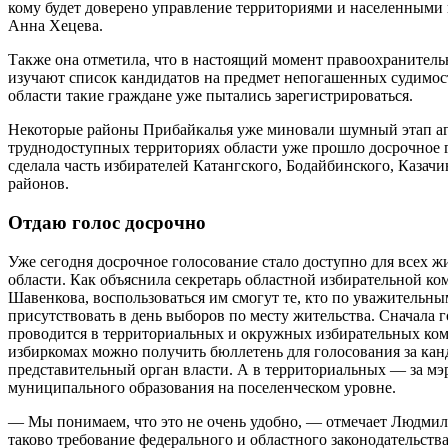
кому будет доверено управление территориями и населенными 
Анна Хецева.
Также она отметила, что в настоящий момент правоохранител
изучают список кандидатов на предмет непогашенных судимост
области такие граждане уже пытались зарегистрироваться.
Некоторые районы Прибайкалья уже миновали шумный этап аг
труднодоступных территориях области уже прошло досрочное 
сделала часть избирателей Катангского, Бодайбинского, Казач
районов.
Отдаю голос досрочно
Уже сегодня досрочное голосование стало доступно для всех 
области. Как объяснила секретарь областной избирательной к
Шавенкова, воспользоваться им смогут те, кто по уважительны
присутствовать в день выборов по месту жительства. Сначала 
проводится в территориальных и окружных избирательных ко
избиркомах можно получить бюллетень для голосования за кан
представительный орган власти. А в территориальных — за мэр
муниципального образования на поселенческом уровне.
— Мы понимаем, что это не очень удобно, — отмечает Людми
таково требование федерального и областного законодательства