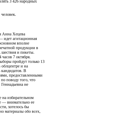
влять 3 426 народных
 человек.
ия Анна Хецева
— идет агитационная
 основном вполне
печатной продукции в
 шествия и пикеты.
 часов 7 октября.
ыборы пройдут только 13
 облцентре и на
ь кандидатов. В
иями, предоставленными
по поводу того, что
 Геннадьевна не
е на избирательном
е — внимательно ее
сти, хотелось бы
но материалы обо всех,