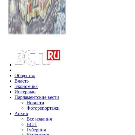
Общество
Власть
Экономика
Интервью
Парламентские вести
Новости
Фоторепортажи
Архив
Все издания
ВСП
Губерния