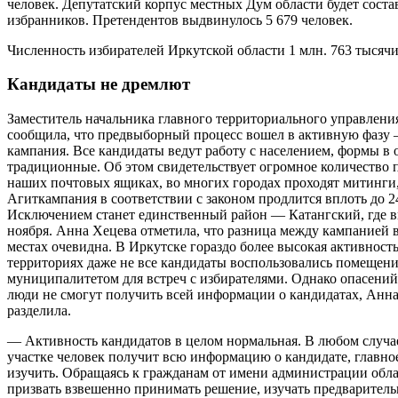
человек. Депутатский корпус местных Дум области будет соста
избранников. Претендентов выдвинулось 5 679 человек.
Численность избирателей Иркутской области 1 млн. 763 тысячи
Кандидаты не дремлют
Заместитель начальника главного территориального управлен
сообщила, что предвыборный процесс вошел в активную фазу 
кампания. Все кандидаты ведут работу с населением, формы в
традиционные. Об этом свидетельствует огромное количество 
наших почтовых ящиках, во многих городах проходят митинги,
Агиткампания в соответствии с законом продлится вплоть до 24
Исключением станет единственный район — Катангский, где в
ноября. Анна Хецева отметила, что разница между кампанией в
местах очевидна. В Иркутске гораздо более высокая активност
территориях даже не все кандидаты воспользовались помещен
муниципалитетом для встреч с избирателями. Однако опасений 
люди не смогут получить всей информации о кандидатах, Анна
разделила.
— Активность кандидатов в целом нормальная. В любом случа
участке человек получит всю информацию о кандидате, главно
изучить. Обращаясь к гражданам от имени администрации обла
призвать взвешенно принимать решение, изучать предваритель