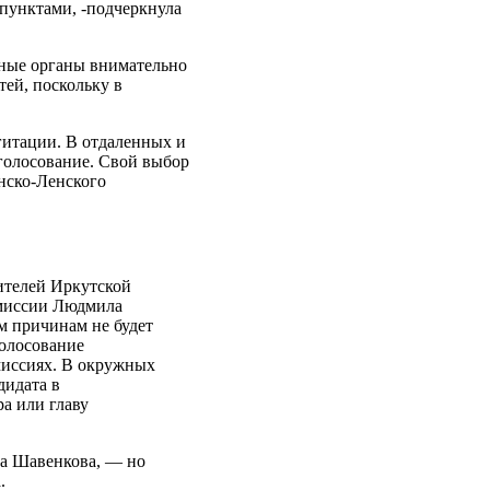
пунктами, -подчеркнула
ьные органы внимательно
ей, поскольку в
итации. В отдаленных и
голосование. Свой выбор
инско-Ленского
жителей Иркутской
омиссии Людмила
м причинам не будет
голосование
миссиях. В окружных
дидата в
а или главу
ла Шавенкова, — но
.