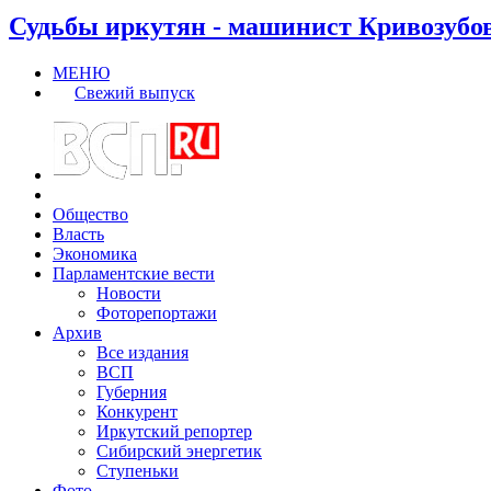
Судьбы иркутян - машинист Кривозубо
МЕНЮ
Свежий выпуск
Общество
Власть
Экономика
Парламентские вести
Новости
Фоторепортажи
Архив
Все издания
ВСП
Губерния
Конкурент
Иркутский репортер
Сибирский энергетик
Ступеньки
Фото