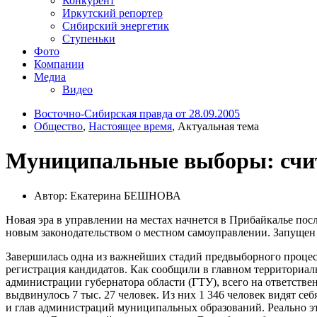
Конкурент
Иркутский репортер
Сибирский энергетик
Ступеньки
Фото
Компании
Медиа
Видео
Восточно-Сибирская правда от 28.09.2005
Общество
,
Настоящее время
, Актуальная тема
Муниципальные выборы: счит
Автор: Екатерина БЕШНОВА
Новая эра в управлении на местах начнется в Прибайкалье посл
новым законодательством о местном самоуправлении. Запущен
Завершилась одна из важнейших стадий предвыборного проце
регистрация кандидатов. Как сообщили в главном территориа
администрации губернатора области (ГТУ), всего на ответств
выдвинулось 7 тыс. 27 человек. Из них 1 346 человек видят себ
и глав администраций муниципальных образований. Реально э