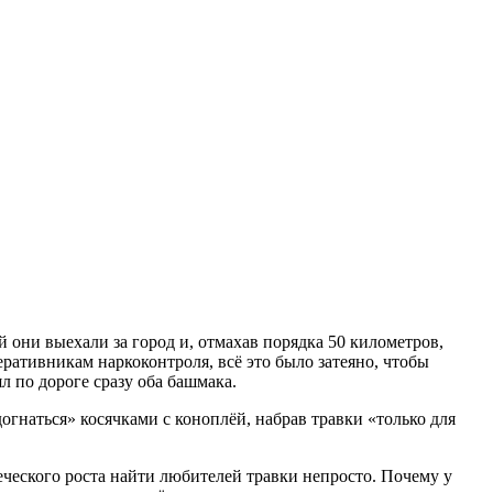
 они выехали за город и, отмахав порядка 50 километров,
еративникам наркоконтроля, всё это было затеяно, чтобы
л по дороге сразу оба башмака.
гнаться» косячками с коноплёй, набрав травки «только для
еческого роста найти любителей травки непросто. Почему у