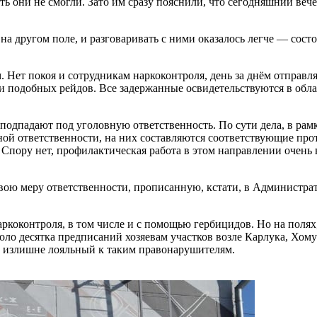
ть они не смогли. Зато им сразу пояснили, что сегодняшний ве
а другом поле, и разговаривать с ними оказалось легче — сост
м. Нет покоя и сотрудникам наркоконтроля, день за днём отпра
 подобных рейдов. Все задержанные освидетельствуются в облас
 подпадают под уголовную ответственность. По сути дела, в р
ной ответственности, на них составляются соответствующие пр
 Спору нет, профилактическая работа в этом направлении очень 
свою меру ответственности, прописанную, кстати, в Администр
ркоконтроля, в том числе и с помощью гербицидов. Но на поля
оло десятка предписаний хозяевам участков возле Карлука, Хому
ь излишне лояльный к таким правонарушителям.