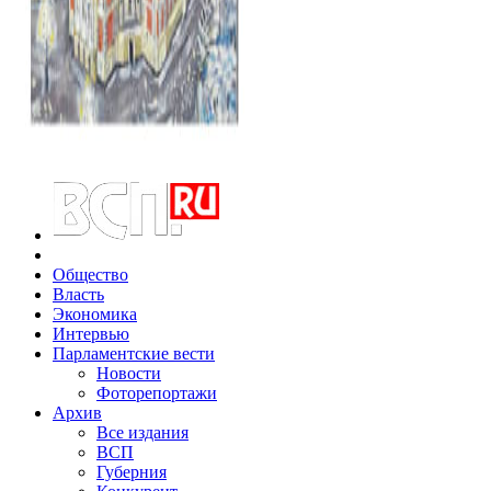
Общество
Власть
Экономика
Интервью
Парламентские вести
Новости
Фоторепортажи
Архив
Все издания
ВСП
Губерния