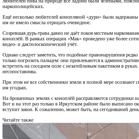
любителей пива на природе все ладони были зелёными, поясни
наркополицейских.
Ещё несколько любителей конопляной «дури» были задержаны н
им не имело смысла отрицать очевидное.
Созревшая дурь-трава давно не даёт покоя местным наркомана
коноплёй. В рамках операции «Мак» проведено уже более сотни
видео- и дактилоскопический учёт.
Однако следует заметить, что подобные правонарушения редко
только погрозить пальцем: они привлекаются к административ
встретить на соседнем поле с незатейливым пакетиком в руках.
несопоставимы.
При этом не все собственники земли в полной мере осознают 
им угодьях.
На брошенных землях с коноплёй расправляются сотрудники на
Вот и на этот раз только в Иркутском районе было выписано ок
вступит закон. К сожалению, может быть, на сегодняшний ден
Читайте также