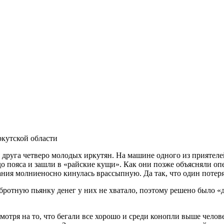
кутской области
друга четверо молодых иркутян. На машине одного из приятелей
до пояса и зашли в «райские кущи». Как они позже объясняли оп
ания молниеносно кинулась врассыпную. Да так, что один потеря
ротную пьянку денег у них не хватало, поэтому решено было «до
мотря на то, что бегали все хорошо и среди конопли выше челов