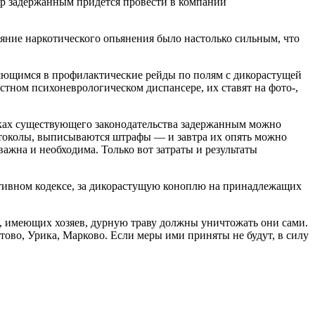
чер задержанным придётся провести в компании
ояние наркотического опьянения было настолько сильным, что
вляющимся в профилактические рейды по полям с дикорастущей
тном психоневрологическом диспансере, их ставят на фото-,
амках существующего законодательства задержанным можно
отоколы, выписываются штрафы — и завтра их опять можно
важна и необходима. Только вот затраты и результаты
ативном кодексе, за дикорастущую коноплю на принадлежащих
х, имеющих хозяев, дурную траву должны уничтожать они сами.
тово, Урика, Марково. Если меры ими приняты не будут, в силу