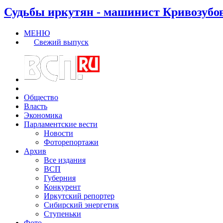
Судьбы иркутян - машинист Кривозубо
МЕНЮ
Свежий выпуск
Общество
Власть
Экономика
Парламентские вести
Новости
Фоторепортажи
Архив
Все издания
ВСП
Губерния
Конкурент
Иркутский репортер
Сибирский энергетик
Ступеньки
Фото