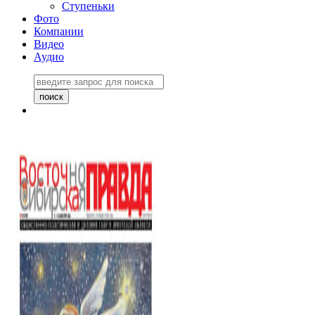
Ступеньки
Фото
Компании
Видео
Аудио
Восточно-Сибирская
правда №27243
06 ноября