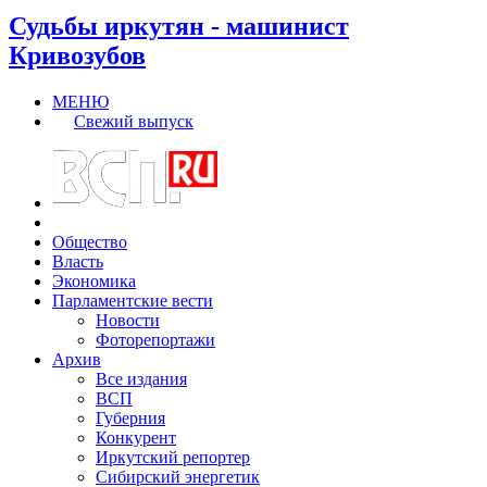
Судьбы иркутян - машинист
Кривозубов
МЕНЮ
Свежий выпуск
Общество
Власть
Экономика
Парламентские вести
Новости
Фоторепортажи
Архив
Все издания
ВСП
Губерния
Конкурент
Иркутский репортер
Сибирский энергетик