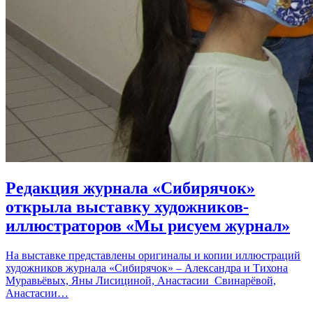
Редакция журнала «Сибирячок»
открыла выставку художников-
иллюстраторов «Мы рисуем журнал»
На выставке представлены оригиналы и копии иллюстраций
художников журнала «Сибирячок» – Александра и Тихона
Муравьёвых, Яны Лисициной, Анастасии Свинарёвой,
Анастасии…