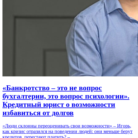
«Банкротство – это не вопрос
бухгалтерии, это вопрос психологии».
Кредитный юрист о возможности
избавиться от долгов
«Люди склонны переоценивать свои возможности» – Игорь,
как кризис отразился на поведении людей: они меньше берут
кредитов, перестают платить? –…