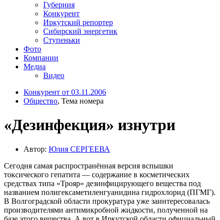
Губерния
Конкурент
Иркутский репортер
Сибирский энергетик
Ступеньки
Фото
Компании
Медиа
Видео
Конкурент от 03.11.2006
Общество
, Тема номера
«Дезинфекция» изнутри
Автор:
Юлия СЕРГЕЕВА
Сегодня самая распространённая версия вспышки
токсического гепатита — содержание в косметических
средствах типа «Трояр» дезинфицирующего вещества под
названием полигексаметиленгуанидина гидрохлорид (ПГМГ).
В Волгоградской области прокуратура уже заинтересовалась
производителями антимикробной жидкости, полученной на
базе этого вещества. А вот в Иркутской области официальный