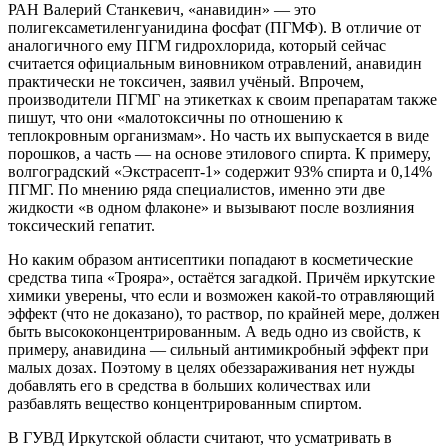
РАН Валерий Станкевич, «анавидин» — это
полигексаметиленгуанидина фосфат (ПГМФ). В отличие от
аналогичного ему ПГМ гидрохлорида, который сейчас
считается официальным виновником отравлений, анавидин
практически не токсичен, заявил учёный. Впрочем,
производители ПГМГ на этикетках к своим препаратам также
пишут, что они «малотоксичны по отношению к
теплокровным организмам». Но часть их выпускается в виде
порошков, а часть — на основе этилового спирта. К примеру,
волгоградский «Экстрасепт-1» содержит 93% спирта и 0,14%
ПГМГ. По мнению ряда специалистов, именно эти две
жидкости «в одном флаконе» и вызывают после возлияния
токсический гепатит.
Но каким образом антисептики попадают в косметические
средства типа «Трояра», остаётся загадкой. Причём иркутские
химики уверены, что если и возможен какой-то отравляющий
эффект (что не доказано), то раствор, по крайней мере, должен
быть высококонцентрированным. А ведь одно из свойств, к
примеру, анавидина — сильный антимикробный эффект при
малых дозах. Поэтому в целях обеззараживания нет нужды
добавлять его в средства в больших количествах или
разбавлять вещество концентрированным спиртом.
В ГУВД Иркутской области считают, что усматривать в