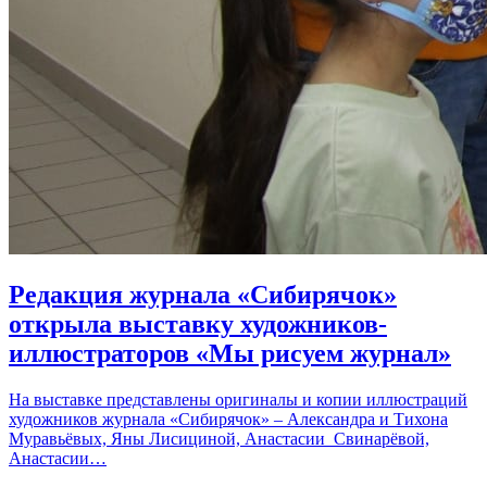
Редакция журнала «Сибирячок»
открыла выставку художников-
иллюстраторов «Мы рисуем журнал»
На выставке представлены оригиналы и копии иллюстраций
художников журнала «Сибирячок» – Александра и Тихона
Муравьёвых, Яны Лисициной, Анастасии Свинарёвой,
Анастасии…