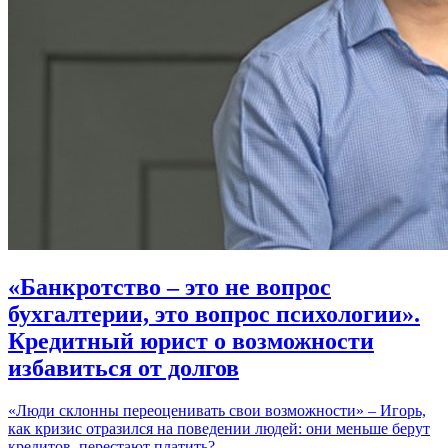
«Банкротство – это не вопрос
бухгалтерии, это вопрос психологии».
Кредитный юрист о возможности
избавиться от долгов
«Люди склонны переоценивать свои возможности» – Игорь,
как кризис отразился на поведении людей: они меньше берут
кредитов, перестают платить? –…