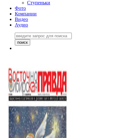
Ступеньки
Фото
Компании
Видео
Аудио
Восточно-Сибирская
правда №27243
06 ноября