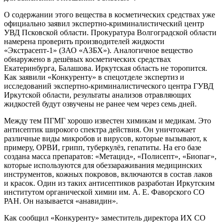
О содержании этого вещества в косметических средствах уже
официально заявил экспертно-криминалистический центр
УВД Псковской области. Прокуратура Волгоградской области
намерена проверить производителей жидкости
«Экстрасепт-1» (ЗАО «АЗБХ»). Аналогичное вещество
обнаружено в дешёвых косметических средствах
Екатеринбурга, Балашова. Иркутская область не торопится.
Как заявили «Конкуренту» в спецотделе экспертиз и
исследований экспертно-криминалистического центра ГУВД
Иркутской области, результаты анализов отравляющих
жидкостей будут озвучены не ранее чем через семь дней.
Между тем ПГМГ хорошо известен химикам и медикам. Это
антисептик широкого спектра действия. Он уничтожает
различные виды микробов и вирусов, которые вызывают, к
примеру, ОРВИ, грипп, туберкулёз, гепатиты. На его базе
создана масса препаратов: «Метацид», «Полисепт», «Биопаг»,
которые используются для обеззараживания медицинских
инструментов, кожных покровов, включаются в состав лаков
и красок. Один из таких антисептиков разработан Иркутским
институтом органической химии им. А. Е. Фаворского СО
РАН. Он называется «анавидин».
Как сообщил «Конкуренту» заместитель директора ИХ СО