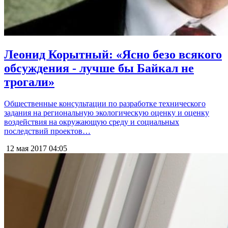
Леонид Корытный: «Ясно безо всякого
обсуждения - лучше бы Байкал не
трогали»
Общественные консультации по разработке технического
задания на региональную экологическую оценку и оценку
воздействия на окружающую среду и социальных
последствий проектов…
12 мая 2017
04:05