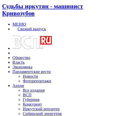
Судьбы иркутян - машинист
Кривозубов
МЕНЮ
Свежий выпуск
Общество
Власть
Экономика
Парламентские вести
Новости
Фоторепортажи
Архив
Все издания
ВСП
Губерния
Конкурент
Иркутский репортер
Сибирский энергетик