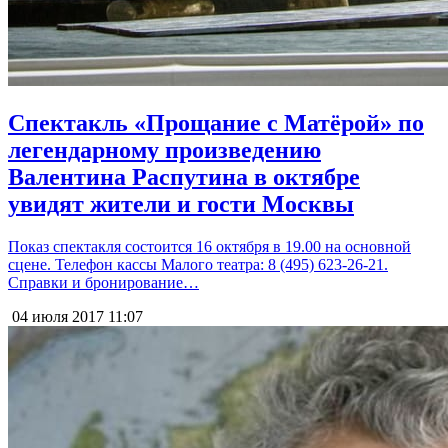
Спектакль «Прощание с Матёрой» по
легендарному произведению
Валентина Распутина в октябре
увидят жители и гости Москвы
Показ спектакля состоится 16 октября в 19.00 на основной
сцене. Телефон кассы Малого театра: 8 (495) 623-26-21.
Справки и бронирование…
04 июля 2017
11:07