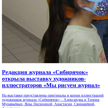
Редакция журнала «Сибирячок»
открыла выставку художников-
иллюстраторов «Мы рисуем журнал»
На выставке представлены оригиналы и копии иллюстраций
художников журнала «Сибирячок» – Александра и Тихона
Муравьёвых, Яны Лисициной, Анастасии Свинарёвой,