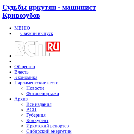
Судьбы иркутян - машинист
Кривозубов
МЕНЮ
Свежий выпуск
Общество
Власть
Экономика
Парламентские вести
Новости
Фоторепортажи
Архив
Все издания
ВСП
Губерния
Конкурент
Иркутский репортер
Сибирский энергетик