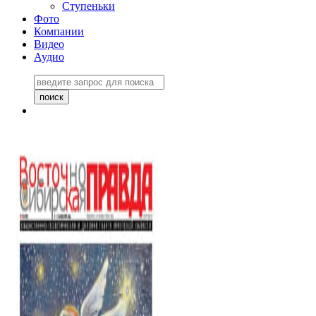
Ступеньки
Фото
Компании
Видео
Аудио
Восточно-Сибирская
правда №27243
06 ноября