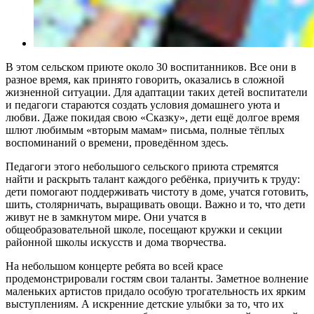
В этом сельском приюте около 30 воспитанников. Все они в
разное время, как принято говорить, оказались в сложной
жизненной ситуации. Для адаптации таких детей воспитатели
и педагоги стараются создать условия домашнего уюта и
любви. Даже покидая свою «Сказку», дети ещё долгое время
шлют любимым «вторым мамам» письма, полные тёплых
воспоминаний о времени, проведённом здесь.
Педагоги этого небольшого сельского приюта стремятся
найти и раскрыть талант каждого ребёнка, приучить к труду:
дети помогают поддерживать чистоту в доме, учатся готовить,
шить, столярничать, выращивать овощи. Важно и то, что дети
живут не в замкнутом мире. Они учатся в
общеобразовательной школе, посещают кружки и секции
районной школы искусств и дома творчества.
На небольшом концерте ребята во всей красе
продемонстрировали гостям свои таланты. Заметное волнение
маленьких артистов придало особую трогательность их ярким
выступлениям. А искренние детские улыбки за то, что их