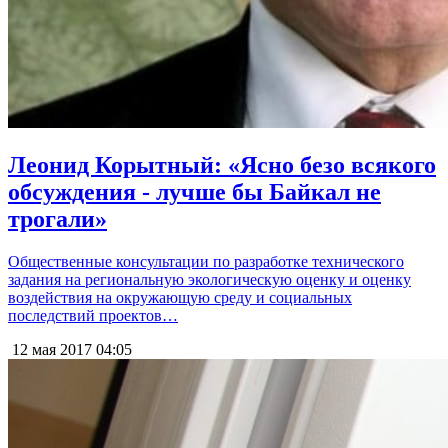
Леонид Корытный: «Ясно безо всякого
обсуждения - лучше бы Байкал не
трогали»
Общественные консультации по разработке технического
задания на региональную экологическую оценку и оценку
воздействия на окружающую среду и социальных
последствий проектов…
12 мая 2017
04:05