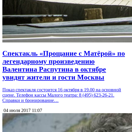
Спектакль «Прощание с Матёрой» по
легендарному произведению
Валентина Распутина в октябре
увидят жители и гости Москвы
Показ спектакля состоится 16 октября в 19.00 на основной
сцене. Телефон кассы Малого театра: 8 (495) 623-26-21.
Справки и бронирование…
04 июля 2017
11:07