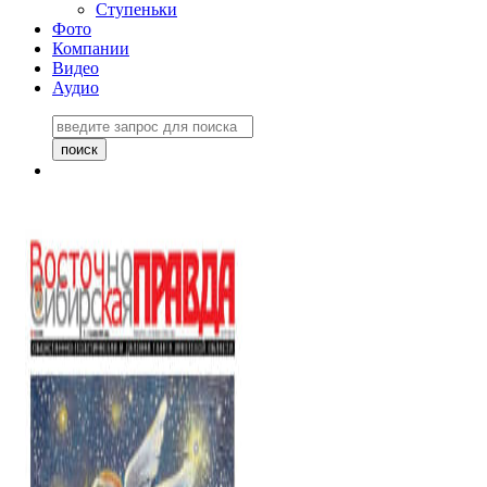
Ступеньки
Фото
Компании
Видео
Аудио
Восточно-Сибирская
правда №27243
06 ноября