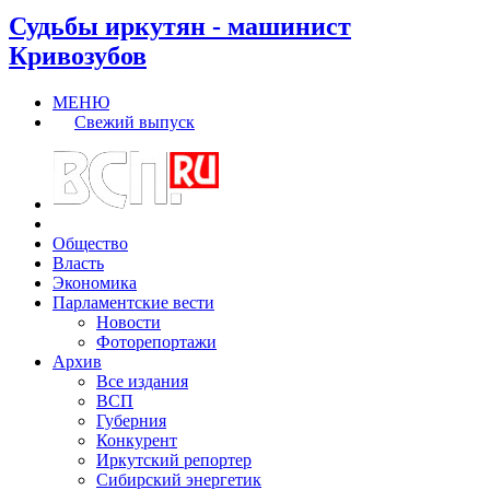
Судьбы иркутян - машинист
Кривозубов
МЕНЮ
Свежий выпуск
Общество
Власть
Экономика
Парламентские вести
Новости
Фоторепортажи
Архив
Все издания
ВСП
Губерния
Конкурент
Иркутский репортер
Сибирский энергетик