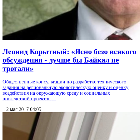
Леонид Корытный: «Ясно безо всякого
обсуждения - лучше бы Байкал не
трогали»
Общественные консультации по разработке технического
задания на региональную экологическую оценку и оценку
воздействия на окружающую среду и социальных
последствий проектов…
12 мая 2017
04:05