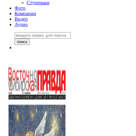
Ступеньки
Фото
Компании
Видео
Аудио
Восточно-Сибирская
правда №27243
06 ноября