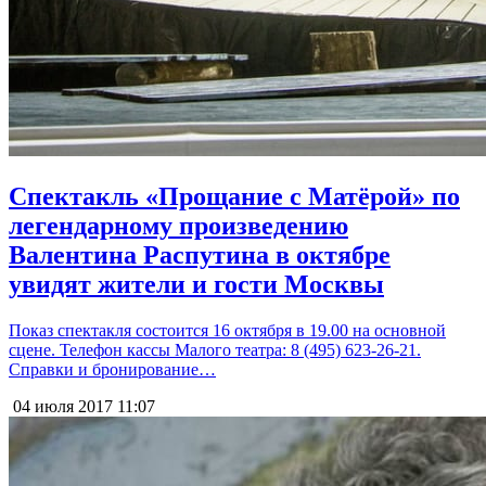
Спектакль «Прощание с Матёрой» по
легендарному произведению
Валентина Распутина в октябре
увидят жители и гости Москвы
Показ спектакля состоится 16 октября в 19.00 на основной
сцене. Телефон кассы Малого театра: 8 (495) 623-26-21.
Справки и бронирование…
04 июля 2017
11:07