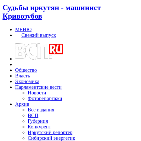
Судьбы иркутян - машинист
Кривозубов
МЕНЮ
Свежий выпуск
Общество
Власть
Экономика
Парламентские вести
Новости
Фоторепортажи
Архив
Все издания
ВСП
Губерния
Конкурент
Иркутский репортер
Сибирский энергетик