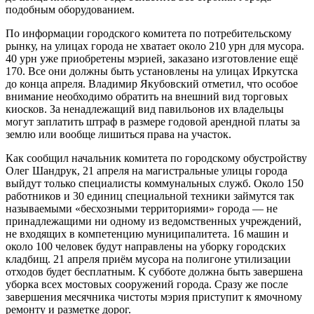
подобным оборудованием.
По информации городского комитета по потребительскому
рынку, на улицах города не хватает около 210 урн для мусора.
40 урн уже приобретены мэрией, заказано изготовление ещё
170. Все они должны быть установлены на улицах Иркутска
до конца апреля. Владимир Якубовский отметил, что особое
внимание необходимо обратить на внешний вид торговых
киосков. За ненадлежащий вид павильонов их владельцы
могут заплатить штраф в размере годовой арендной платы за
землю или вообще лишиться права на участок.
Как сообщил начальник комитета по городскому обустройству
Олег Шандрук, 21 апреля на магистральные улицы города
выйдут только специалисты коммунальных служб. Около 150
работников и 30 единиц специальной техники займутся так
называемыми «бесхозными территориями» города — не
принадлежащими ни одному из ведомственных учреждений,
не входящих в компетенцию муниципалитета. 16 машин и
около 100 человек будут направлены на уборку городских
кладбищ. 21 апреля приём мусора на полигоне утилизации
отходов будет бесплатным. К субботе должна быть завершена
уборка всех мостовых сооружений города. Сразу же после
завершения месячника чистоты мэрия приступит к ямочному
ремонту и разметке дорог.