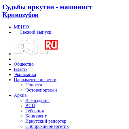
Судьбы иркутян - машинист
Кривозубов
МЕНЮ
Свежий выпуск
Общество
Власть
Экономика
Парламентские вести
Новости
Фоторепортажи
Архив
Все издания
ВСП
Губерния
Конкурент
Иркутский репортер
Сибирский энергетик