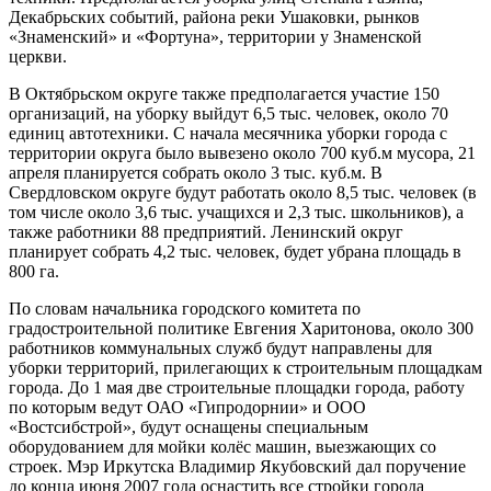
Декабрьских событий, района реки Ушаковки, рынков
«Знаменский» и «Фортуна», территории у Знаменской
церкви.
В Октябрьском округе также предполагается участие 150
организаций, на уборку выйдут 6,5 тыс. человек, около 70
единиц автотехники. С начала месячника уборки города с
территории округа было вывезено около 700 куб.м мусора, 21
апреля планируется собрать около 3 тыс. куб.м. В
Свердловском округе будут работать около 8,5 тыс. человек (в
том числе около 3,6 тыс. учащихся и 2,3 тыс. школьников), а
также работники 88 предприятий. Ленинский округ
планирует собрать 4,2 тыс. человек, будет убрана площадь в
800 га.
По словам начальника городского комитета по
градостроительной политике Евгения Харитонова, около 300
работников коммунальных служб будут направлены для
уборки территорий, прилегающих к строительным площадкам
города. До 1 мая две строительные площадки города, работу
по которым ведут ОАО «Гипродорнии» и ООО
«Востсибстрой», будут оснащены специальным
оборудованием для мойки колёс машин, выезжающих со
строек. Мэр Иркутска Владимир Якубовский дал поручение
до конца июня 2007 года оснастить все стройки города