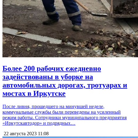
Более 200 рабочих ежедневно
задействованы в уборке на
автомобильных дорогах, тротуарах и
мостах в Иркутске
После ливня, прошедшего на минувшей неделе,
коммунальные службы были переведены на усиленный
режим работы. Сотрудники муниципального предприятия
«Иркутскавтодор» и подрядных…
22 августа 2023
11:08