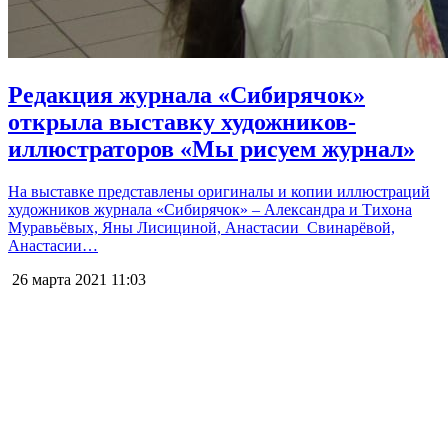
Редакция журнала «Сибирячок»
открыла выставку художников-
иллюстраторов «Мы рисуем журнал»
На выставке представлены оригиналы и копии иллюстраций
художников журнала «Сибирячок» – Александра и Тихона
Муравьёвых, Яны Лисициной, Анастасии Свинарёвой,
Анастасии…
26 марта 2021
11:03