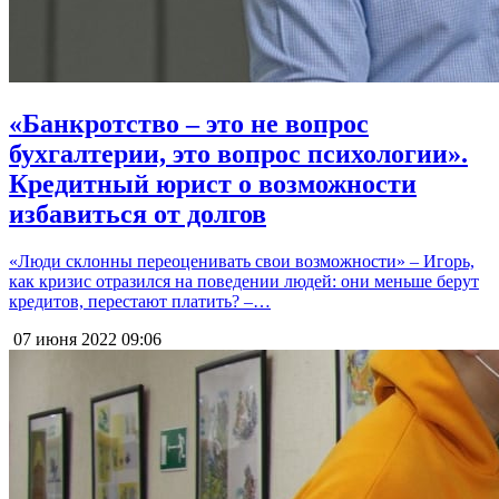
«Банкротство – это не вопрос
бухгалтерии, это вопрос психологии».
Кредитный юрист о возможности
избавиться от долгов
«Люди склонны переоценивать свои возможности» – Игорь,
как кризис отразился на поведении людей: они меньше берут
кредитов, перестают платить? –…
07 июня 2022
09:06