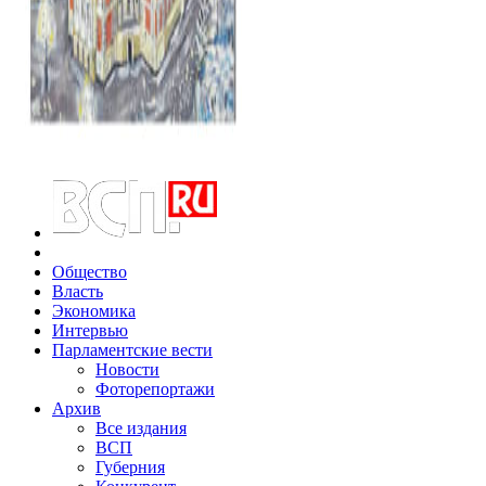
Общество
Власть
Экономика
Интервью
Парламентские вести
Новости
Фоторепортажи
Архив
Все издания
ВСП
Губерния