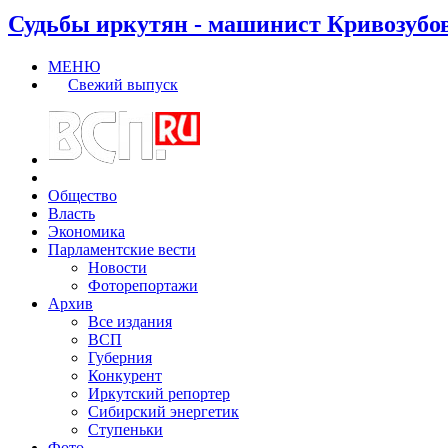
Судьбы иркутян - машинист Кривозубо
МЕНЮ
Свежий выпуск
Общество
Власть
Экономика
Парламентские вести
Новости
Фоторепортажи
Архив
Все издания
ВСП
Губерния
Конкурент
Иркутский репортер
Сибирский энергетик
Ступеньки
Фото