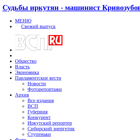
Судьбы иркутян - машинист Кривозубо
МЕНЮ
Свежий выпуск
Общество
Власть
Экономика
Парламентские вести
Новости
Фоторепортажи
Архив
Все издания
ВСП
Губерния
Конкурент
Иркутский репортер
Сибирский энергетик
Ступеньки
Фото