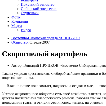
Конкурент
Иркутский репортер
Сибирский энергетик
Ступеньки
Фото
Компании
Медиа
Видео
Восточно-Сибирская правда от 10.05.2007
Общество
, Страда-2007
Скороспелый картофель
Автор: Геннадий ПРУЦКОВ, «Восточно-Сибирская прав
Такова уж доля крестьянская: хлебороб майские праздники в бо
подсыхание почвы.
— Влаги в почве пока хватает, надеюсь на осадки в мае, — г
У этого акционерного общества есть своё хозяйство, элитхоз, к
детства постигал азы хлеборобского ремесла, работал там же г
подкормили травы, в эти дни сеяли горох, ячмень, на очереди 