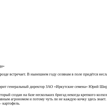
да»
розде встречает. В нынешнем году селянам в поле придётся несл
оворит генеральный директор ЗАО «Иркутские семена» Юрий Шир
оторый создан на базе нескольких бригад некогда крепкого колхо
лавным агрономом и потому чуть ли не каждую кочку здесь знает
— картофель.