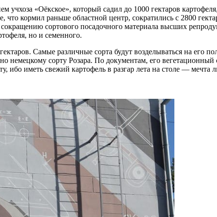
ем учхоза «Оёкское», который садил до 1000 гектаров картофеля
 что кормил раньше областной центр, сократились с 2800 гектаро
 сокращению сортового посадочного материала высших репроду
ртофеля, но и семенного.
гектаров. Самые различные сорта будут возделываться на его п
но немецкому сорту Розара. По документам, его вегетационный с
ту, ибо иметь свежий картофель в разгар лета на столе — мечта 