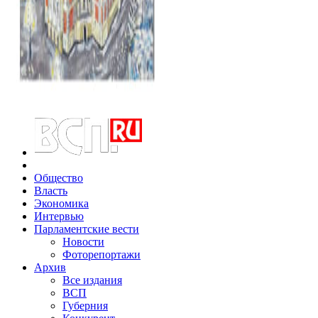
Общество
Власть
Экономика
Интервью
Парламентские вести
Новости
Фоторепортажи
Архив
Все издания
ВСП
Губерния