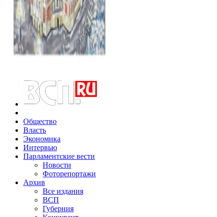
Общество
Власть
Экономика
Интервью
Парламентские вести
Новости
Фоторепортажи
Архив
Все издания
ВСП
Губерния