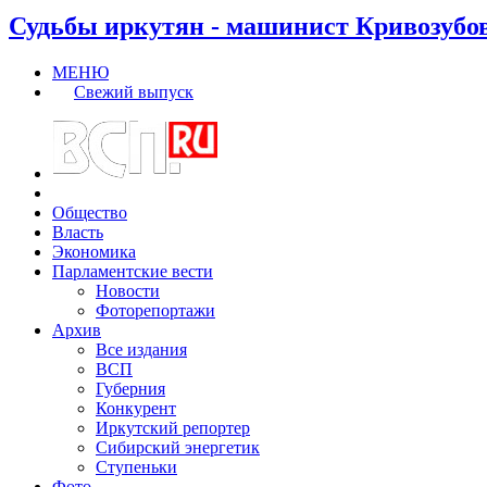
Судьбы иркутян - машинист Кривозубо
МЕНЮ
Свежий выпуск
Общество
Власть
Экономика
Парламентские вести
Новости
Фоторепортажи
Архив
Все издания
ВСП
Губерния
Конкурент
Иркутский репортер
Сибирский энергетик
Ступеньки
Фото