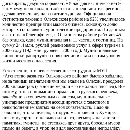
договорить, девушка обрывает: «У нас для вас ничего нет!»
По-моему, неоправданно жёстко для представителя региона,
сделавшего ставку на развитие туризма. Официальная
статистика такова: в Ольхонском районе на 92% увеличилось
количество предприятий малого бизнеса, основную долю
которых составляют туристические предприятия. По данным
агентства «Телеинформ», в Ольхонском районе работает 45
баз отдыха, одна муниципальная и 11 частных гостиниц. На
сумму 24,4 млн. рублей реализовано услуг в сфере туризма в
2006 году (19,5 млн. рублей – 2005 год). Муниципальные
чиновники рапортуют о повышении в связи с этим уровня
жизни местного населения.
Естественно, что невежественные сотрудницы МУП
«Агентство развития Ольхонского района» быстро забылись:
не за такими впечатлениями мы ехали на Ольхон, преодолев
300 километров (а многие мерили его не одной тысячей). Всё
потому, что в понимании нормального русского человека,
закалённого современным сервисом, муниципальные
унитарные предприятия ассоциируются с хамством и
невыполнением взятых на себя обязательств. Надо ли
говорить, что за неделю, которую мы провели в Хужире,
никто мусор так и не вывозил и что, несмотря на записи в
памятках, туристы, не стесняясь друг друга, бросали мусор
прямо на берегу, в упор не видя расставленные неподалёку