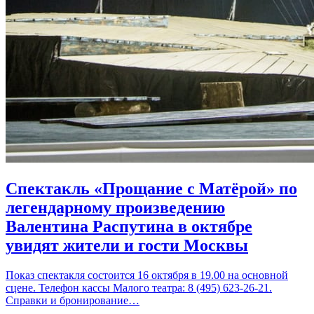
Спектакль «Прощание с Матёрой» по
легендарному произведению
Валентина Распутина в октябре
увидят жители и гости Москвы
Показ спектакля состоится 16 октября в 19.00 на основной
сцене. Телефон кассы Малого театра: 8 (495) 623-26-21.
Справки и бронирование…