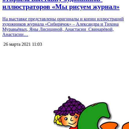
иллюстраторов «Мы рисуем журнал»
На выставке представлены оригиналы и копии иллюстраций
художников журнала «Сибирячок» – Александра и Тихона
Муравьёвых, Яны Лисициной, Анастасии Свинарёвой,
Анастасии…
26 марта 2021
11:03