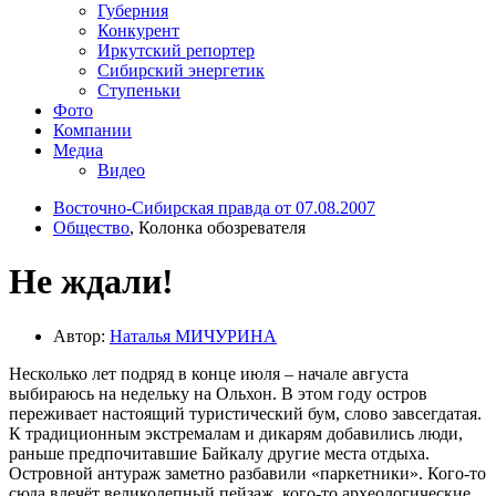
Губерния
Конкурент
Иркутский репортер
Сибирский энергетик
Ступеньки
Фото
Компании
Медиа
Видео
Восточно-Сибирская правда от 07.08.2007
Общество
, Колонка обозревателя
Не ждали!
Автор:
Наталья МИЧУРИНА
Несколько лет подряд в конце июля – начале августа
выбираюсь на недельку на Ольхон. В этом году остров
переживает настоящий туристический бум, слово завсегдатая.
К традиционным экстремалам и дикарям добавились люди,
раньше предпочитавшие Байкалу другие места отдыха.
Островной антураж заметно разбавили «паркетники». Кого-то
сюда влечёт великолепный пейзаж, кого-то археологические