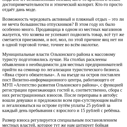
достопримечательности и этнический колорит. Кто-то просто
отдаёт дань моде.
Возможность чередовать активный и пляжный отдых – это ли
не мечта большинства отпускников? В этом году их было
особенно много. Продавщица в одном из местных магазинов
жалуется, что хозяева не успевают подвозить товар, всё тут же
сметается приезжими, и вот, мол, по этой причине яиц нет ни
в одной торговой точке, точнее во всём околотке.
Муниципальные власти Ольхонского района к массовому
туристу подготовились лучше. На столбах расклеены
объявления о необходимости для местных предпринимателей
прийти на семинар по легализации туристического бизнеса.
«Явка строго обязательна». А на въезде на остров поставлен
пост Визитно-информационного центра, работающего от
МУП «Агентство развития Ольхонского района», с функцией
регистрации приезжающих гостей и, соответственно, сбора с
них регистрационных взносов. После переправы в автобус
вошли девушки и предложили всем при-сутствующим выйти
и легализоваться на острове путём уплаты 25 рублей за
каждый день пребывания с взрослого и 15 рублей с ребёнка.
Размер взноса регулируется специальным постановлением
местных властей, которое тут же нам цитирует бойкая