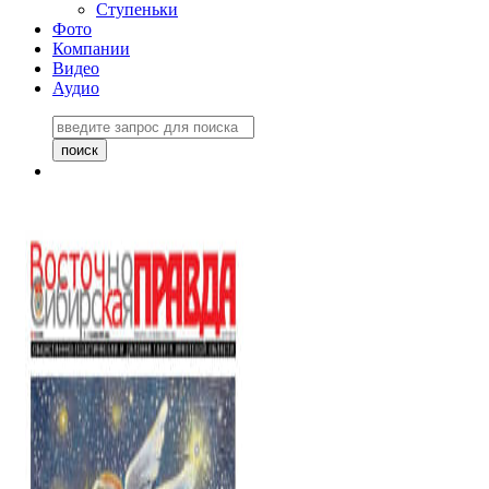
Ступеньки
Фото
Компании
Видео
Аудио
Восточно-Сибирская
правда №27243
06 ноября