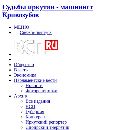
Судьбы иркутян - машинист
Кривозубов
МЕНЮ
Свежий выпуск
Общество
Власть
Экономика
Парламентские вести
Новости
Фоторепортажи
Архив
Все издания
ВСП
Губерния
Конкурент
Иркутский репортер
Сибирский энергетик