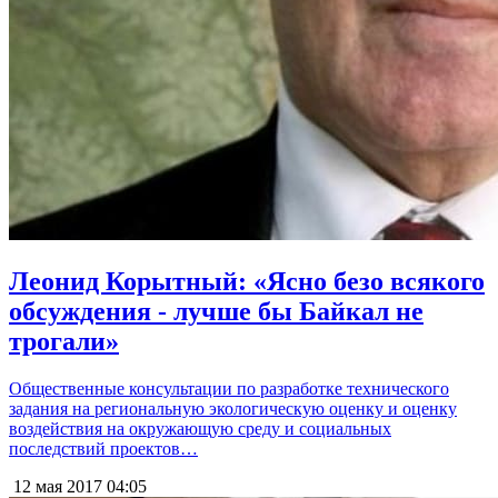
Леонид Корытный: «Ясно безо всякого
обсуждения - лучше бы Байкал не
трогали»
Общественные консультации по разработке технического
задания на региональную экологическую оценку и оценку
воздействия на окружающую среду и социальных
последствий проектов…
12 мая 2017
04:05