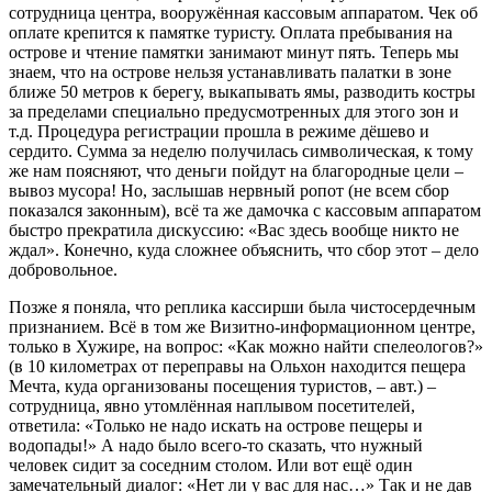
сотрудница центра, вооружённая кассовым аппаратом. Чек об
оплате крепится к памятке туристу. Оплата пребывания на
острове и чтение памятки занимают минут пять. Теперь мы
знаем, что на острове нельзя устанавливать палатки в зоне
ближе 50 метров к берегу, выкапывать ямы, разводить костры
за пределами специально предусмотренных для этого зон и
т.д. Процедура регистрации прошла в режиме дёшево и
сердито. Сумма за неделю получилась символическая, к тому
же нам поясняют, что деньги пойдут на благородные цели –
вывоз мусора! Но, заслышав нервный ропот (не всем сбор
показался законным), всё та же дамочка с кассовым аппаратом
быстро прекратила дискуссию: «Вас здесь вообще никто не
ждал». Конечно, куда сложнее объяснить, что сбор этот – дело
добровольное.
Позже я поняла, что реплика кассирши была чистосердечным
признанием. Всё в том же Визитно-информационном центре,
только в Хужире, на вопрос: «Как можно найти спелеологов?»
(в 10 километрах от переправы на Ольхон находится пещера
Мечта, куда организованы посещения туристов, – авт.) –
сотрудница, явно утомлённая наплывом посетителей,
ответила: «Только не надо искать на острове пещеры и
водопады!» А надо было всего-то сказать, что нужный
человек сидит за соседним столом. Или вот ещё один
замечательный диалог: «Нет ли у вас для нас…» Так и не дав