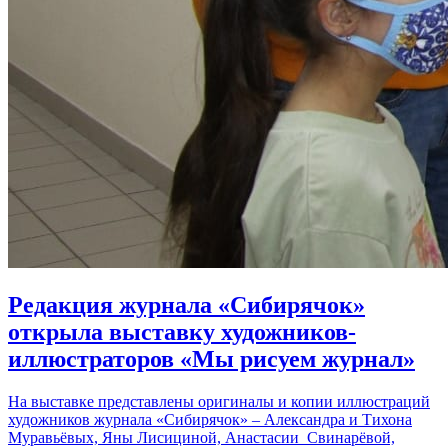
Редакция журнала «Сибирячок»
открыла выставку художников-
иллюстраторов «Мы рисуем журнал»
На выставке представлены оригиналы и копии иллюстраций
художников журнала «Сибирячок» – Александра и Тихона
Муравьёвых, Яны Лисициной, Анастасии Свинарёвой,