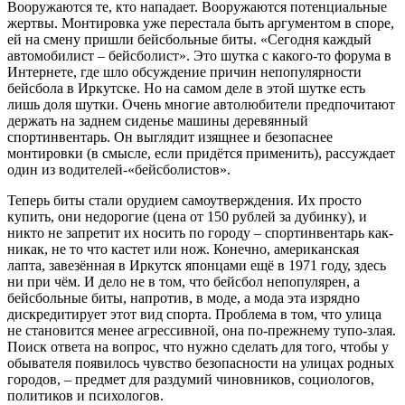
Вооружаются те, кто нападает. Вооружаются потенциальные
жертвы. Монтировка уже перестала быть аргументом в споре,
ей на смену пришли бейсбольные биты. «Сегодня каждый
автомобилист – бейсболист». Это шутка с какого-то форума в
Интернете, где шло обсуждение причин непопулярности
бейсбола в Иркутске. Но на самом деле в этой шутке есть
лишь доля шутки. Очень многие автолюбители предпочитают
держать на заднем сиденье машины деревянный
спортинвентарь. Он выглядит изящнее и безопаснее
монтировки (в смысле, если придётся применить), рассуждает
один из водителей-«бейсболистов».
Теперь биты стали орудием самоутверждения. Их просто
купить, они недорогие (цена от 150 рублей за дубинку), и
никто не запретит их носить по городу – спортинвентарь как-
никак, не то что кастет или нож. Конечно, американская
лапта, завезённая в Иркутск японцами ещё в 1971 году, здесь
ни при чём. И дело не в том, что бейсбол непопулярен, а
бейсбольные биты, напротив, в моде, а мода эта изрядно
дискредитирует этот вид спорта. Проблема в том, что улица
не становится менее агрессивной, она по-прежнему тупо-злая.
Поиск ответа на вопрос, что нужно сделать для того, чтобы у
обывателя появилось чувство безопасности на улицах родных
городов, – предмет для раздумий чиновников, социологов,
политиков и психологов.