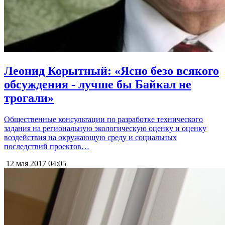
Леонид Корытный: «Ясно безо всякого
обсуждения - лучше бы Байкал не
трогали»
Общественные консультации по разработке технического
задания на региональную экологическую оценку и оценку
воздействия на окружающую среду и социальных
последствий проектов…
12 мая 2017
04:05