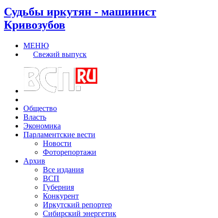
Судьбы иркутян - машинист
Кривозубов
МЕНЮ
Свежий выпуск
Общество
Власть
Экономика
Парламентские вести
Новости
Фоторепортажи
Архив
Все издания
ВСП
Губерния
Конкурент
Иркутский репортер
Сибирский энергетик