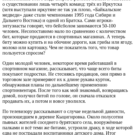
о существовании лишь четырёх команд: трёх из Иркутска
(хотя выступали иркутяне не так уж плохо, «Байкальские
медведи» даже стали чемпионами 1995 года Сибири и
Дальнего Востока) и одной из Братска. Сами игроки-
энтузиасты говорят, что бейсболом занимаются 50-100
человек. Несопоставимо мало по сравнению с количеством
бит, которые продаются в спортивных магазинах. А теперь
биту можно купить и на обочине дороги, как грибы или ягоду,
молоко или картошку. Чем не показатель того, что товар
пользуется спросом?
Один молодой человек, некоторое время работавший в
спортивном магазине, рассказывает, что чаще всего биты
покупают подростки. Не стесняясь продавцов, они прямо в
торговом зале примеряют их к длине рукава курток,
обнаруживая планы по дальнейшему применению
спортинвентаря. После того как мой знакомый, возвращаясь
домой, получил битой по голове, он сначала отказался
продавать их, а потом и вовсе уволился.
По телевизору рассказывают о случае недельной давности,
произошедшем в деревне Кыцигировка. Около полусотни
пьяных жителей соседнего бурятского села, вооружённые
палками и всё теми же битами, устроили драку, в ходе которой
едва не пострадали воспитанники детского дома. Итог