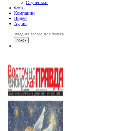
Ступеньки
Фото
Компании
Видео
Аудио
Восточно-Сибирская
правда №27243
06 ноября