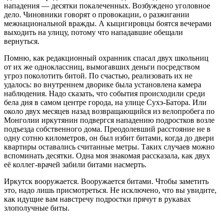
нападения — десятки покалеченных. Возбуждено уголовное
дело. Чиновники говорят о провокации, о разжигании
межнациональной вражды. А кыцигировцы боятся вечерами
выходить на улицу, потому что нападавшие обещали
вернуться.
Помню, как редакционный охранник спасал двух школьниц
от их же одноклассниц, вымогавших деньги посредством
угроз поколотить битой. По счастью, реализовать их не
удалось: во внутреннем дворике была установлена камера
наблюдения. Надо сказать, что события происходили среди
бела дня в самом центре города, на улице Сухэ-Батора. Или
около двух месяцев назад возвращающийся из велопробега по
Монголии иркутянин подвергся нападению подростков возле
подъезда собственного дома. Преодолевший расстояние не в
одну сотню километров, он был избит битами, когда до двери
квартиры оставались считанные метры. Таких случаев можно
вспоминать десятки. Одна моя знакомая рассказала, как двух
её коллег-врачей забили битами насмерть.
Иркутск вооружается. Вооружается битами. Чтобы заметить
это, надо лишь присмотреться. Не исключено, что вы увидите,
как идущие вам навстречу подростки прячут в рукавах
злополучные биты.