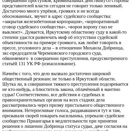
совершении проступков, криминальных действий) со стороны
представителей власти сегодня не говорит только ленивый.
Достаточно много упрёков, громких и не всегда
обоснованных, звучит в адрес судейского сообщества:
«закрытая железобетонная корпорация», «корпоративный
сговор судейского сообщества», «ворон ворону глаз не
выклюет». Думается, Иркутскому областному суду в какой-то
степени удастся развенчать миф об отсутствии судейской
объективности на примере громкого, как любят говорить в
прессе, уголовного дела – в отношении Михаила Добринца,
экс-председателя Черемховского городского суда,
обвиняемого в совершении преступления, предусмотренного
статьёй 131 УК РФ (изнасилование).
Начнём с того, что дело вызвало достаточно широкий
общественный резонанс не только в Иркутской области.
Шутка ли, в совершении тяжкого преступления подозревается
не кто-нибудь, а блюститель закона, облачённый в мантию
судьи! Соответственно, все действия и судебных и
правоохранительных органов на всех стадиях дела
рассматривались через призму пристального общественного
внимания. Нетерпеливые голоса, раздававшиеся тут и там,
призывали скорей покарать насильника, упрекали судейское
сообщество Приангарья в медлительности при принятии
решения о лишении Добринца статуса судьи, даче согласия на