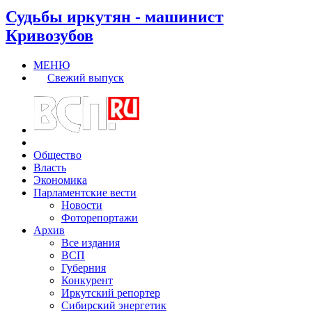
Судьбы иркутян - машинист
Кривозубов
МЕНЮ
Свежий выпуск
Общество
Власть
Экономика
Парламентские вести
Новости
Фоторепортажи
Архив
Все издания
ВСП
Губерния
Конкурент
Иркутский репортер
Сибирский энергетик