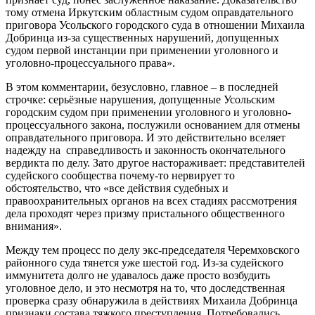
тому отмена Иркутским областным судом оправдательного
приговора Усольского городского суда в отношении Михаила
Добринца из-за существенных нарушений, допущенных
судом первой инстанции при применении уголовного и
уголовно-процессуального права».
В этом комментарии, безусловно, главное – в последней
строчке: серьёзные нарушения, допущенные Усольским
городским судом при применении уголовного и уголовно-
процессуального закона, послужили основанием для отмены
оправдательного приговора. И это действительно вселяет
надежду на справедливость и законность окончательного
вердикта по делу. Зато другое настораживает: представителей
судейского сообщества почему-то нервирует то
обстоятельство, что «все действия судебных и
правоохранительных органов на всех стадиях рассмотрения
дела проходят через призму пристального общественного
внимания».
Между тем процесс по делу экс-председателя Черемховского
районного суда тянется уже шестой год. Из-за судейского
иммунитета долго не удавалось даже просто возбудить
уголовное дело, и это несмотря на то, что доследственная
проверка сразу обнаружила в действиях Михаила Добринца
признаки состава тяжкого преступления. Потребовались