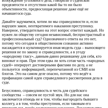
возбуждение уголовного дела, говорили о судейской
предвзятости и отсутствии какой бы то ни было
объективности, предвосхищая решение даже ещё не
начавшегося суда.
Давайте задумаемся, хотим ли мы справедливости и, если
нарушен закон, неотвратимого наказания преступнику.
Наверное, утвердительно на этот вопрос ответит каждый. Но
нужен ли обществу сегодня независимый, беспристрастный и
профессиональный суд? Однозначного ответа на это нет,
потому что сегодня в общественном сознании активно
насаждается и культивируется иная модель суда – выносящего
решения не по закону и справедливости, а в угоду
«народному гласу», давным-давно решившему для себя, кто
виноват и прав. При этом едва ли хоть сотая часть «народных
судей» оперирует достоверными фактами по делу, а не
пользуется информацией, перепечатанной из СМИ или
блогов. Это на самом деле опасно, потому что ведёт к
профанации самой идеи справедливого рассмотрения дела в
суде.
Безусловно, справедливость и честь для судейского
сообщества – совсем не пустой звук. Но для нас она
заключается отнюдь не в том, чтобы выгородить бывшего
коллегу, а в том, чтобы преступник, если таковым его
признает суд, понёс заслуженное наказание. Доказательство