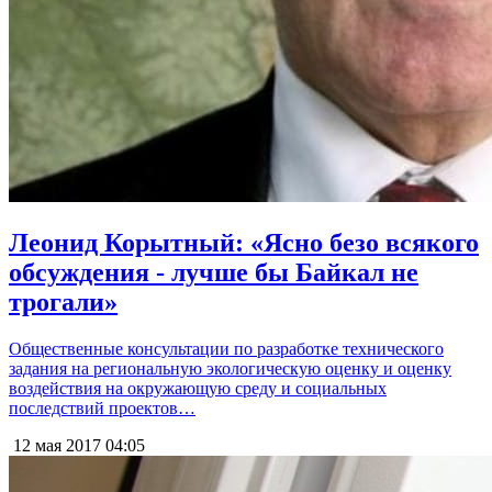
Леонид Корытный: «Ясно безо всякого
обсуждения - лучше бы Байкал не
трогали»
Общественные консультации по разработке технического
задания на региональную экологическую оценку и оценку
воздействия на окружающую среду и социальных
последствий проектов…
12 мая 2017
04:05