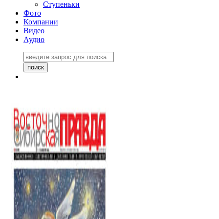
Ступеньки
Фото
Компании
Видео
Аудио
Восточно-Сибирская
правда №27243
06 ноября