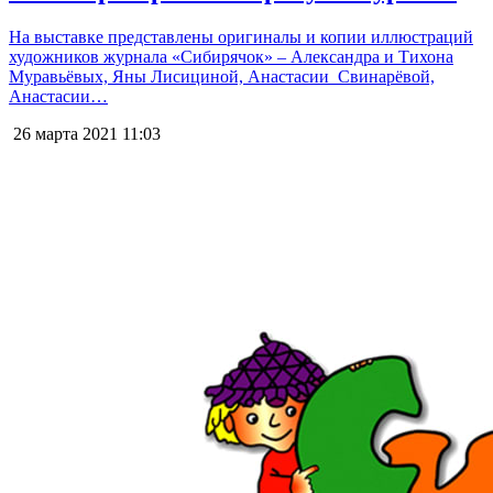
На выставке представлены оригиналы и копии иллюстраций
художников журнала «Сибирячок» – Александра и Тихона
Муравьёвых, Яны Лисициной, Анастасии Свинарёвой,
Анастасии…
26 марта 2021
11:03