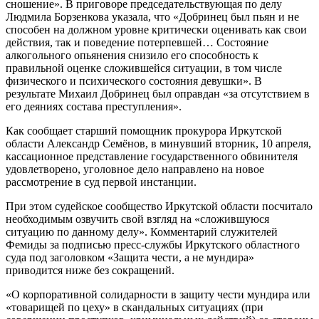
сношение». В приговоре председательствующая по делу
Людмила Борзенкова указала, что «Добринец был пьян и не
способен на должном уровне критически оценивать как свои
действия, так и поведение потерпевшей… Состояние
алкогольного опьянения снизило его способность к
правильной оценке сложившейся ситуации, в том числе
физического и психического состояния девушки». В
результате Михаил Добринец был оправдан «за отсутствием в
его деяниях состава преступления».
Как сообщает старший помощник прокурора Иркутской
области Александр Семёнов, в минувший вторник, 10 апреля,
кассационное представление государственного обвинителя
удовлетворено, уголовное дело направлено на новое
рассмотрение в суд первой инстанции.
При этом судейское сообщество Иркутской области посчитало
необходимым озвучить свой взгляд на «сложившуюся
ситуацию по данному делу». Комментарий служителей
Фемиды за подписью пресс-службы Иркутского областного
суда под заголовком «Защита чести, а не мундира»
приводится ниже без сокращений.
«О корпоративной солидарности в защиту чести мундира или
«товарищей по цеху» в скандальных ситуациях (при