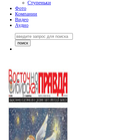
Ступеньки
Фото
Компании
Видео
Аудио
Восточно-Сибирская
правда №27243
06 ноября