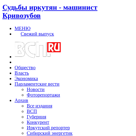
Судьбы иркутян - машинист
Кривозубов
МЕНЮ
Свежий выпуск
Общество
Власть
Экономика
Парламентские вести
Новости
Фоторепортажи
Архив
Все издания
ВСП
Губерния
Конкурент
Иркутский репортер
Сибирский энергетик