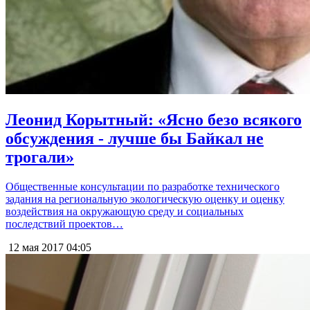
Леонид Корытный: «Ясно безо всякого
обсуждения - лучше бы Байкал не
трогали»
Общественные консультации по разработке технического
задания на региональную экологическую оценку и оценку
воздействия на окружающую среду и социальных
последствий проектов…
12 мая 2017
04:05