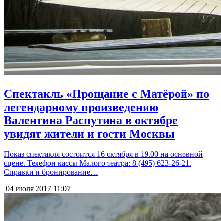
Спектакль «Прощание с Матёрой» по
легендарному произведению
Валентина Распутина в октябре
увидят жители и гости Москвы
Показ спектакля состоится 16 октября в 19.00 на основной
сцене. Телефон кассы Малого театра: 8 (495) 623-26-21.
Справки и бронирование…
04 июля 2017
11:07