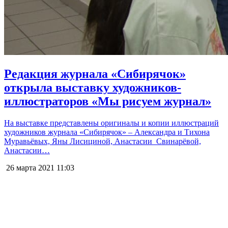
Редакция журнала «Сибирячок»
открыла выставку художников-
иллюстраторов «Мы рисуем журнал»
На выставке представлены оригиналы и копии иллюстраций
художников журнала «Сибирячок» – Александра и Тихона
Муравьёвых, Яны Лисициной, Анастасии Свинарёвой,
Анастасии…
26 марта 2021
11:03