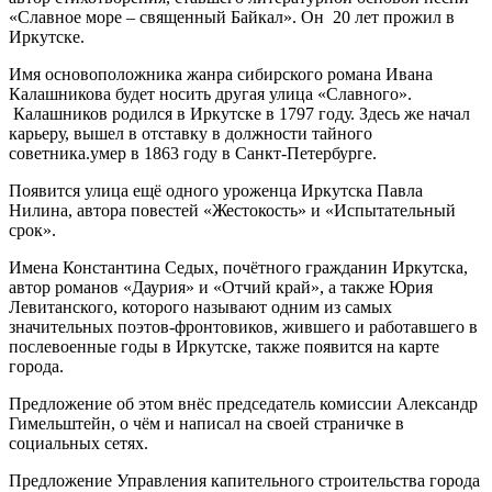
«Славное море – священный Байкал». Он 20 лет прожил в
Иркутске.
Имя основоположника жанра сибирского романа Ивана
Калашникова будет носить другая улица «Славного».
Калашников родился в Иркутске в 1797 году. Здесь же начал
карьеру, вышел в отставку в должности тайного
советника.умер в 1863 году в Санкт-Петербурге.
Появится улица ещё одного уроженца Иркутска Павла
Нилина, автора повестей «Жестокость» и «Испытательный
срок».
Имена Константина Седых, почётного гражданин Иркутска,
автор романов «Даурия» и «Отчий край», а также Юрия
Левитанского, которого называют одним из самых
значительных поэтов-фронтовиков, жившего и работавшего в
послевоенные годы в Иркутске, также появится на карте
города.
Предложение об этом внёс председатель комиссии Александр
Гимельштейн, о чём и написал на своей страничке в
социальных сетях.
Предложение Управления капительного строительства города