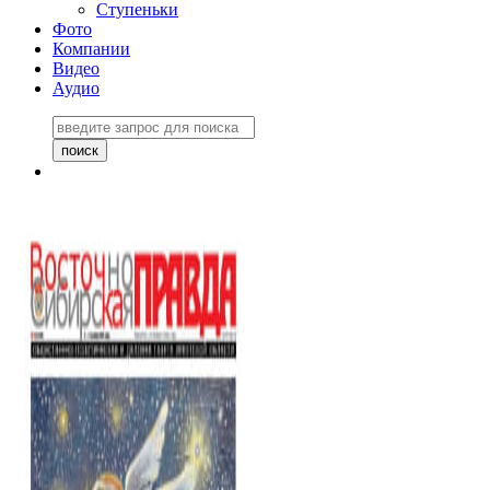
Ступеньки
Фото
Компании
Видео
Аудио
Восточно-Сибирская
правда №27243
06 ноября