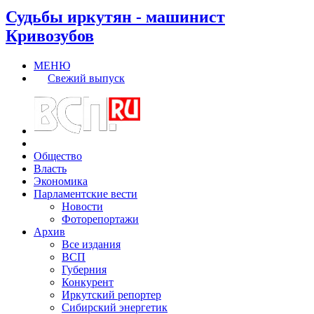
Судьбы иркутян - машинист
Кривозубов
МЕНЮ
Свежий выпуск
Общество
Власть
Экономика
Парламентские вести
Новости
Фоторепортажи
Архив
Все издания
ВСП
Губерния
Конкурент
Иркутский репортер
Сибирский энергетик