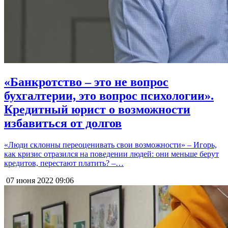
«Банкротство – это не вопрос
бухгалтерии, это вопрос психологии».
Кредитный юрист о возможности
избавиться от долгов
«Люди склонны переоценивать свои возможности» – Игорь,
как кризис отразился на поведении людей: они меньше берут
кредитов, перестают платить? –…
07 июня 2022
09:06