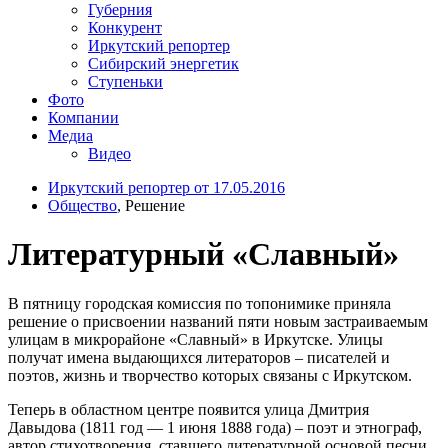
Губерния
Конкурент
Иркутский репортер
Сибирский энергетик
Ступеньки
Фото
Компании
Медиа
Видео
Иркутский репортер от 17.05.2016
Общество
, Решение
Литературный «Славный»
В пятницу городская комиссия по топонимике приняла
решение о присвоении названий пяти новым застраиваемым
улицам в микрорайоне «Славный» в Иркутске. Улицы
получат имена выдающихся литераторов – писателей и
поэтов, жизнь и творчество которых связаны с Иркутском.
Теперь в областном центре появится улица Дмитрия
Давыдова (1811 год — 1 июня 1888 года) – поэт и этнограф,
автор стихотворения, ставшего литературной основой песни