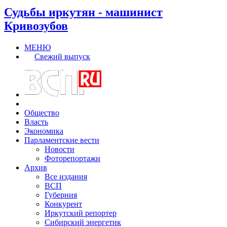
Судьбы иркутян - машинист
Кривозубов
МЕНЮ
Свежий выпуск
Общество
Власть
Экономика
Парламентские вести
Новости
Фоторепортажи
Архив
Все издания
ВСП
Губерния
Конкурент
Иркутский репортер
Сибирский энергетик