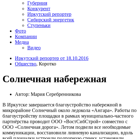
Губерния
Конкурент
Иркутский репортер
Сибирский энергетик
Ступеньки
Фото
Компании
Медиа
Видео
Иркутский репортер от 18.10.2016
Общество
, Коротко
Солнечная набережная
Автор: Мария Серебренникова
В Иркутске завершается благоустройство набережной в
микрорайоне Солнечный около ледокола «Ангара». Работы по
благоустройству площадки в рамках муниципально-частного
партнёрства проводит ООО «ВостСибСтрой» совместно с
ООО «Солнечная дорога». Летом подвели все необходимые
коммуникации, восстановили ливневую канализацию, вдоль
всей площадки устроили подпорную стенку, установили