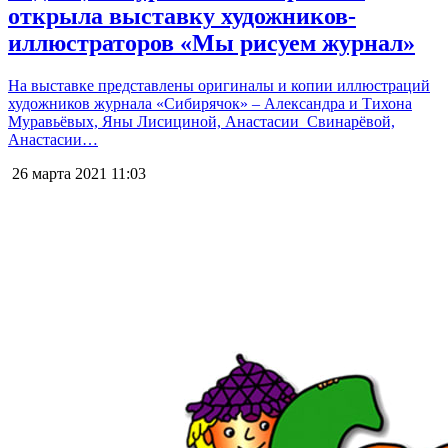
открыла выставку художников-
иллюстраторов «Мы рисуем журнал»
На выставке представлены оригиналы и копии иллюстраций
художников журнала «Сибирячок» – Александра и Тихона
Муравьёвых, Яны Лисициной, Анастасии Свинарёвой,
Анастасии…
26 марта 2021
11:03