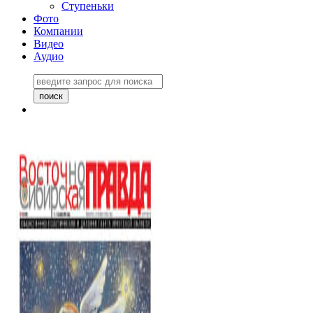
Ступеньки
Фото
Компании
Видео
Аудио
Восточно-Сибирская
правда №27243
06 ноября